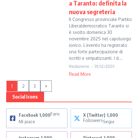
a Taranto: definita la
nuova segreteria
Il Congresso provinciale Partito
Liberaldemocratico Taranto si
è svolto domenica 30
novembre 2025 nel capoluogo
ionico. L’evento ha registrato
una forte partecipazione di
iscritti e simpatizzanti. I d...
Redazione
01/12/2025
Read More
1
2
3
Social Icons
Fans
Facebook
1,000
X (Twitter)
1,000
Followers
Mi piace
Segui
Instagram
1,000
Pinterest
1,000