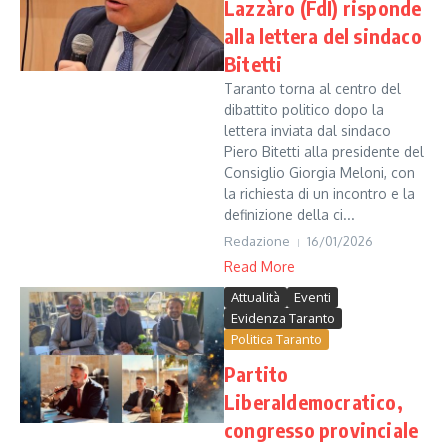
Lazzàro (FdI) risponde
alla lettera del sindaco
Bitetti
Taranto torna al centro del
dibattito politico dopo la
lettera inviata dal sindaco
Piero Bitetti alla presidente del
Consiglio Giorgia Meloni, con
la richiesta di un incontro e la
definizione della ci...
Redazione
16/01/2026
Read More
Attualità
Eventi
Evidenza Taranto
Politica Taranto
Partito
Liberaldemocratico,
congresso provinciale