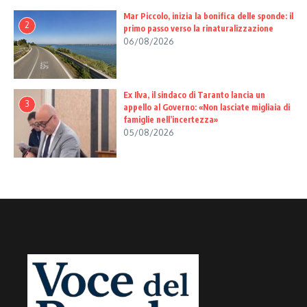
Mar Piccolo, inizia la bonifica delle sponde: il
2
primo passo verso la rinaturalizzazione
06/08/2026
Ex Ilva, il sindaco di Taranto lancia un
3
appello al Governo: «Non lasciate migliaia di
famiglie nell’incertezza»
05/08/2026