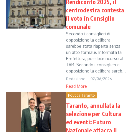
Rendiconto 2025, il
centrodestra contesta
il voto in Consiglio
comunale
Secondo i consiglieri di
opposizione la delibera
sarebbe stata riaperta senza
un atto formale. Informata la
Prefettura, possibile ricorso al
TAR. Secondo i consiglieri di
opposizione la delibera sareb...
Redazione
02/06/2026
Read More
Politica Taranto
Taranto, annullata la
selezione per Cultura
ed eventi: Futuro
Nazionale attacca il