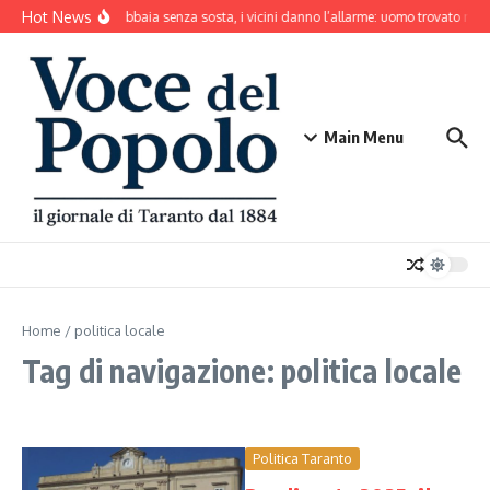
Salta al contenuto
Hot News
Il cane abbaia senza sosta, i vicini danno l’allarme: uomo trovato mort
Main Menu
Home
/
politica locale
Tag di navigazione: politica locale
Politica Taranto