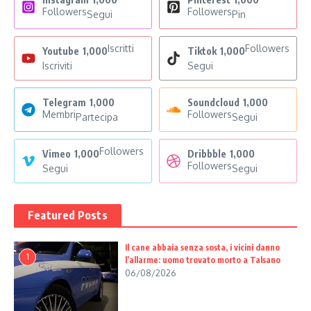
Followers
Followers
Segui
Pin
Iscritti
Followers
Youtube
1,000
Tiktok
1,000
Iscriviti
Segui
Telegram
1,000
Soundcloud
1,000
Membri
Followers
Partecipa
Segui
Followers
Vimeo
1,000
Dribbble
1,000
Followers
Segui
Segui
Featured Posts
Il cane abbaia senza sosta, i vicini danno
1
l’allarme: uomo trovato morto a Talsano
06/08/2026