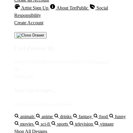
Artist Sign Up
About TeePublic
Social
Responsibility
Create Account
Cart Preview (0)
You're
IDR5,000
Away from
FREE US Shipping!
$0
IDR5,000
Your Cart is empty...
Discover something you'll love!
animals
anime
drinks
fantasy
food
funny
movies
sci-fi
sports
television
vintage
Shop All Designs