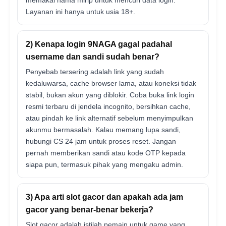
Layanan ini hanya untuk usia 18+.
2) Kenapa login 9NAGA gagal padahal
username dan sandi sudah benar?
Penyebab tersering adalah link yang sudah
kedaluwarsa, cache browser lama, atau koneksi tidak
stabil, bukan akun yang diblokir. Coba buka link login
resmi terbaru di jendela incognito, bersihkan cache,
atau pindah ke link alternatif sebelum menyimpulkan
akunmu bermasalah. Kalau memang lupa sandi,
hubungi CS 24 jam untuk proses reset. Jangan
pernah memberikan sandi atau kode OTP kepada
siapa pun, termasuk pihak yang mengaku admin.
3) Apa arti slot gacor dan apakah ada jam
gacor yang benar-benar bekerja?
Slot gacor adalah istilah pemain untuk game yang