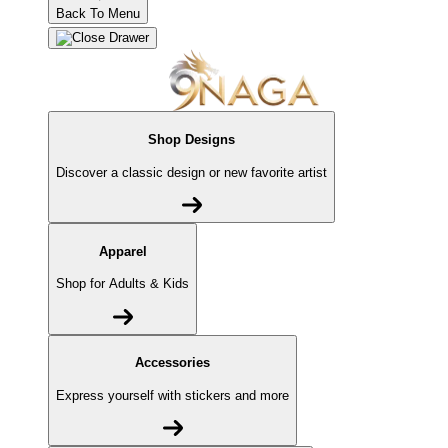
Back To Menu
Shop Designs
Discover a classic design or new favorite artist
Apparel
Shop for Adults & Kids
Accessories
Express yourself with stickers and more