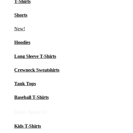
T-Shirts
Shorts
New!
Hoodies
Long Sleeve T-Shirts
Crewneck Sweatshirts
Tank Tops
Baseball T-Shirts
Kids Apparel
Kids T-Shirts