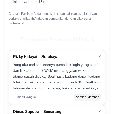
ini hanya untuk 18+.
Catatan: Pastikan Anda mengikuti aturan batasan usia legal yang
berlaku di wilayah Anda dan bermainlah dengan bijak serta
profesional.
Testimoni Pemain 9NAGA
Rizky Hidayat – Surabaya
✔
Yang aku cari sebenarnya cuma link login yang stabil,
dan link alternatif 9NAGA memang jalan waktu domain
utama susah dibuka. Soal hasil, kadang dapat kadang
tidak, dan aku sudah paham itu murni RNG. Buatku ini
hiburan dengan budget tetap, bukan cara cepat kaya.
10 menit yang lalu
Verified Member
Dimas Saputra – Semarang
✔