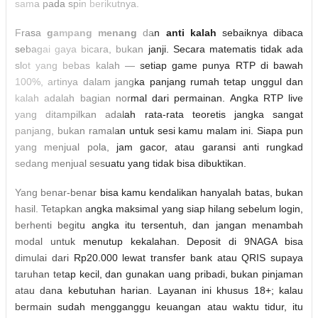
sama pada spin berikutnya.
Frasa
gampang menang
dan
anti kalah
sebaiknya dibaca
sebagai gaya bicara, bukan janji. Secara matematis tidak ada
slot yang bebas kalah — setiap game punya RTP di bawah
100%, artinya dalam jangka panjang rumah tetap unggul dan
kalah adalah bagian normal dari permainan. Angka RTP live
yang ditampilkan adalah rata-rata teoretis jangka sangat
panjang, bukan ramalan untuk sesi kamu malam ini. Siapa pun
yang menjual pola, jam gacor, atau garansi anti rungkad
sedang menjual sesuatu yang tidak bisa dibuktikan.
Yang benar-benar bisa kamu kendalikan hanyalah batas, bukan
hasil. Tetapkan angka maksimal yang siap hilang sebelum login,
berhenti begitu angka itu tersentuh, dan jangan menambah
modal untuk menutup kekalahan. Deposit di 9NAGA bisa
dimulai dari Rp20.000 lewat transfer bank atau QRIS supaya
taruhan tetap kecil, dan gunakan uang pribadi, bukan pinjaman
atau dana kebutuhan harian. Layanan ini khusus 18+; kalau
bermain sudah mengganggu keuangan atau waktu tidur, itu