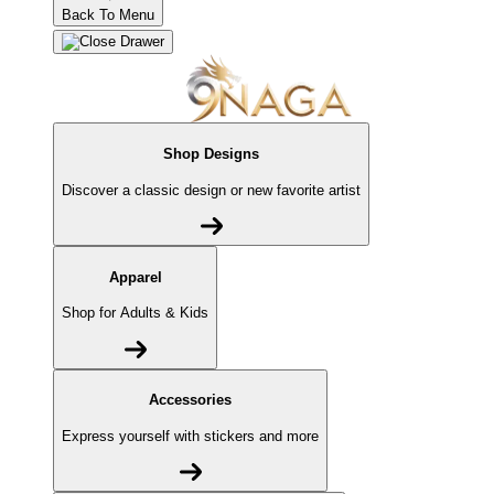
Back To Menu
Shop Designs
Discover a classic design or new favorite artist
Apparel
Shop for Adults & Kids
Accessories
Express yourself with stickers and more