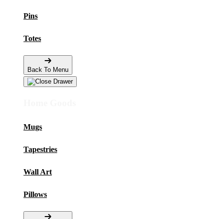
Pins
Totes
Back To Menu
Home Goods
Mugs
Tapestries
Wall Art
Pillows