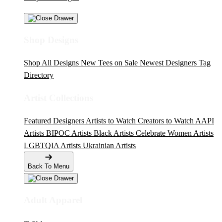
Shop Designs
Shop All Designs
New Tees on Sale
Newest Designers
Tag
Directory
Artist Collections
Featured Designers
Artists to Watch
Creators to Watch
AAPI
Artists
BIPOC Artists
Black Artists
Celebrate Women Artists
LGBTQIA Artists
Ukrainian Artists
Back To Menu
Adult Apparel