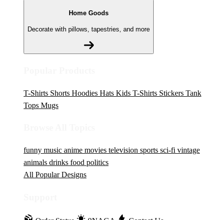
Home Goods
Decorate with pillows, tapestries, and more
Popular Products
T-Shirts
Shorts
Hoodies
Hats
Kids T-Shirts
Stickers
Tank
Tops
Mugs
Browse All Topics
funny
music
anime
movies
television
sports
sci-fi
vintage
animals
drinks
food
politics
All Popular Designs
Support