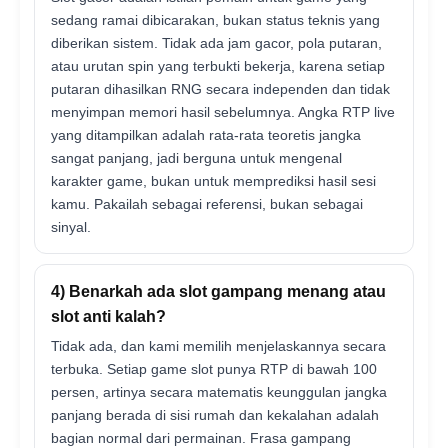
sedang ramai dibicarakan, bukan status teknis yang
diberikan sistem. Tidak ada jam gacor, pola putaran,
atau urutan spin yang terbukti bekerja, karena setiap
putaran dihasilkan RNG secara independen dan tidak
menyimpan memori hasil sebelumnya. Angka RTP live
yang ditampilkan adalah rata-rata teoretis jangka
sangat panjang, jadi berguna untuk mengenal
karakter game, bukan untuk memprediksi hasil sesi
kamu. Pakailah sebagai referensi, bukan sebagai
sinyal.
4) Benarkah ada slot gampang menang atau
slot anti kalah?
Tidak ada, dan kami memilih menjelaskannya secara
terbuka. Setiap game slot punya RTP di bawah 100
persen, artinya secara matematis keunggulan jangka
panjang berada di sisi rumah dan kekalahan adalah
bagian normal dari permainan. Frasa gampang