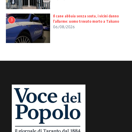
Il cane abbaia senza sosta, i vicini danno
3
l’allarme: uomo trovato morto a Talsano
06/08/2026