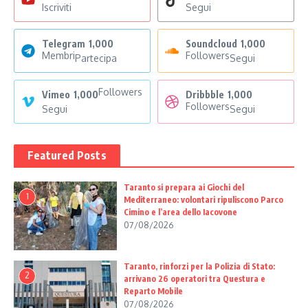
Iscriviti
Segui
Telegram
1,000
Soundcloud
1,000
Membri
Followers
Partecipa
Segui
Followers
Vimeo
1,000
Dribbble
1,000
Followers
Segui
Segui
Featured Posts
Taranto si prepara ai Giochi del
1
Mediterraneo: volontari ripuliscono Parco
Cimino e l’area dello Iacovone
07/08/2026
Taranto, rinforzi per la Polizia di Stato:
2
arrivano 26 operatori tra Questura e
Reparto Mobile
07/08/2026