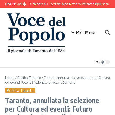
Salta al contenuto
Hot News
Taranto si prepara ai Giochi del Mediterraneo: volontari ripuliscono Pa
Main Menu
Home
/
Politica Taranto
/
Taranto, annullata la selezione per Cultura
ed eventi: Futuro Nazionale attacca il Comune
Politica Taranto
Taranto, annullata la selezione
per Cultura ed eventi: Futuro