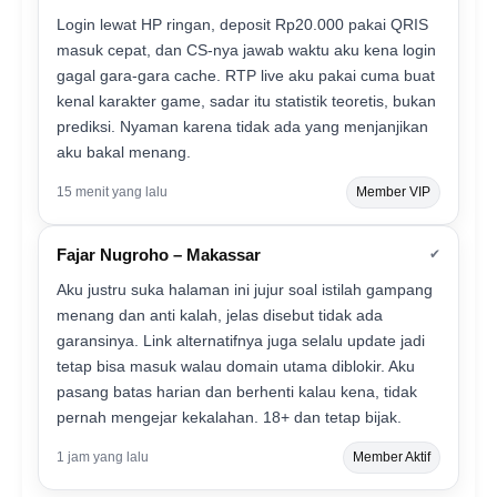
Login lewat HP ringan, deposit Rp20.000 pakai QRIS
masuk cepat, dan CS-nya jawab waktu aku kena login
gagal gara-gara cache. RTP live aku pakai cuma buat
kenal karakter game, sadar itu statistik teoretis, bukan
prediksi. Nyaman karena tidak ada yang menjanjikan
aku bakal menang.
15 menit yang lalu
Member VIP
Fajar Nugroho – Makassar
✔
Aku justru suka halaman ini jujur soal istilah gampang
menang dan anti kalah, jelas disebut tidak ada
garansinya. Link alternatifnya juga selalu update jadi
tetap bisa masuk walau domain utama diblokir. Aku
pasang batas harian dan berhenti kalau kena, tidak
pernah mengejar kekalahan. 18+ dan tetap bijak.
1 jam yang lalu
Member Aktif