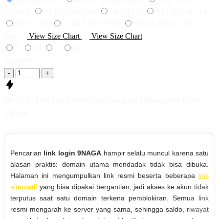
9NAGA
SLOT ONLINE
SLOT777
SLOT GACOR
RTP LIVE
CARA DEPOSIT
MAIN BIJAK 18+
Size
View Size Chart
View Size Chart
S
M
L
XL
Quantity
-
+
9NAGA: Link Login Slot Gacor Gampang Menang Anti Kalah
Mantap
Pencarian
link login 9NAGA
hampir selalu muncul karena satu
alasan praktis: domain utama mendadak tidak bisa dibuka.
Halaman ini mengumpulkan link resmi beserta beberapa
link
alternatif
yang bisa dipakai bergantian, jadi akses ke akun tidak
terputus saat satu domain terkena pemblokiran. Semua link
resmi mengarah ke server yang sama, sehingga saldo, riwayat