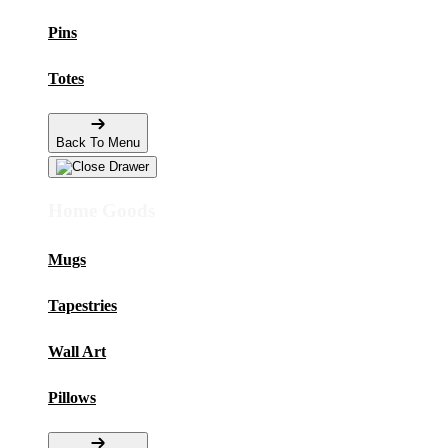
Pins
Totes
Back To Menu
Home Goods
Mugs
Tapestries
Wall Art
Pillows