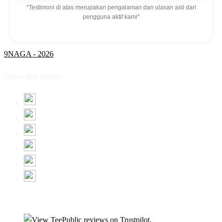
*Testimoni di atas merupakan pengalaman dan ulasan asli dari
pengguna aktif kami*
9NAGA - 2026
Share this design: