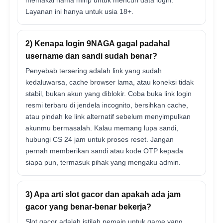
Layanan ini hanya untuk usia 18+.
2) Kenapa login 9NAGA gagal padahal
username dan sandi sudah benar?
Penyebab tersering adalah link yang sudah
kedaluwarsa, cache browser lama, atau koneksi tidak
stabil, bukan akun yang diblokir. Coba buka link login
resmi terbaru di jendela incognito, bersihkan cache,
atau pindah ke link alternatif sebelum menyimpulkan
akunmu bermasalah. Kalau memang lupa sandi,
hubungi CS 24 jam untuk proses reset. Jangan
pernah memberikan sandi atau kode OTP kepada
siapa pun, termasuk pihak yang mengaku admin.
3) Apa arti slot gacor dan apakah ada jam
gacor yang benar-benar bekerja?
Slot gacor adalah istilah pemain untuk game yang