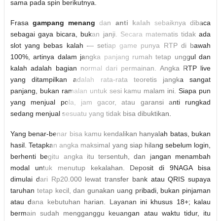
sama pada spin berikutnya.
Frasa
gampang menang
dan
anti kalah
sebaiknya dibaca
sebagai gaya bicara, bukan janji. Secara matematis tidak ada
slot yang bebas kalah — setiap game punya RTP di bawah
100%, artinya dalam jangka panjang rumah tetap unggul dan
kalah adalah bagian normal dari permainan. Angka RTP live
yang ditampilkan adalah rata-rata teoretis jangka sangat
panjang, bukan ramalan untuk sesi kamu malam ini. Siapa pun
yang menjual pola, jam gacor, atau garansi anti rungkad
sedang menjual sesuatu yang tidak bisa dibuktikan.
Yang benar-benar bisa kamu kendalikan hanyalah batas, bukan
hasil. Tetapkan angka maksimal yang siap hilang sebelum login,
berhenti begitu angka itu tersentuh, dan jangan menambah
modal untuk menutup kekalahan. Deposit di 9NAGA bisa
dimulai dari Rp20.000 lewat transfer bank atau QRIS supaya
taruhan tetap kecil, dan gunakan uang pribadi, bukan pinjaman
atau dana kebutuhan harian. Layanan ini khusus 18+; kalau
bermain sudah mengganggu keuangan atau waktu tidur, itu