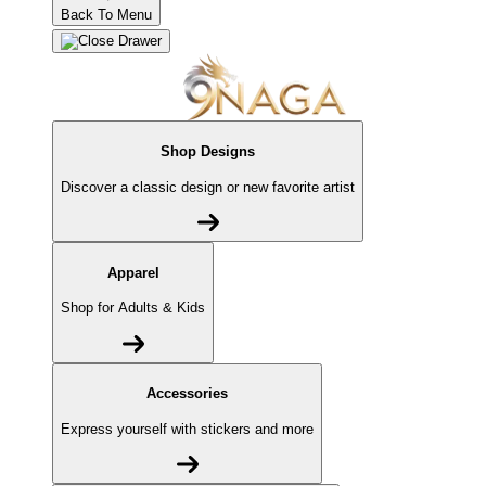
Back To Menu
Shop Designs
Discover a classic design or new favorite artist
Apparel
Shop for Adults & Kids
Accessories
Express yourself with stickers and more