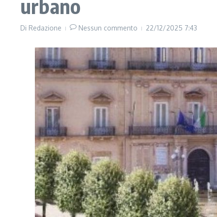
urbano
Di
Redazione
Nessun commento
22/12/2025
7:43