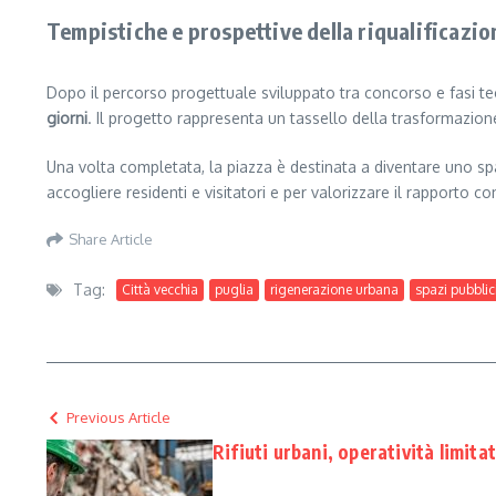
Tempistiche e prospettive della riqualificazio
Dopo il percorso progettuale sviluppato tra concorso e fasi tecn
giorni
. Il progetto rappresenta un tassello della trasformazione 
Una volta completata, la piazza è destinata a diventare uno s
accogliere residenti e visitatori e per valorizzare il rapporto
Share Article
Tag:
Città vecchia
puglia
rigenerazione urbana
spazi pubblic
Previous Article
Rifiuti urbani, operatività limita