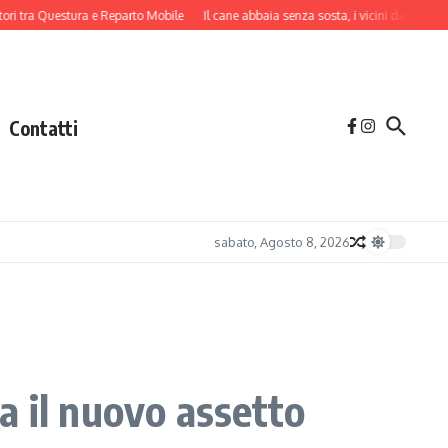
a Questura e Reparto Mobile
Il cane abbaia senza sosta, i vicini danno l’allarme:
Contatti
sabato, Agosto 8, 2026
ia il nuovo assetto