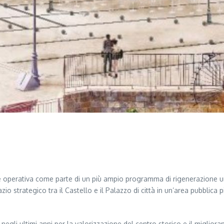
 operativa come parte di un più ampio programma di rigenerazione urba
o strategico tra il Castello e il Palazzo di città in un’area pubblica più
 negli ultimi anni per la valorizzazione del centro storico e il migliora