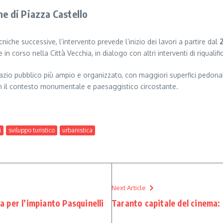
ne di Piazza Castello
iche successive, l’intervento prevede l’inizio dei lavori a partire dal
in corso nella Città Vecchia, in dialogo con altri interventi di riquali
pazio pubblico più ampio e organizzato, con maggiori superfici pedona
 con il contesto monumentale e paesaggistico circostante.
i
sviluppo turistico
urbanistica
Next Article
ta per l’impianto Pasquinelli
Taranto capitale del cinema: