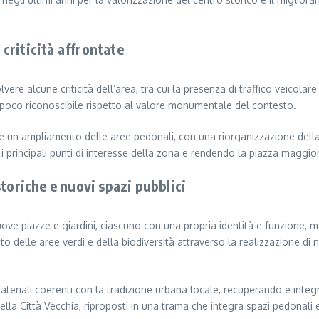
 criticità affrontate
lvere alcune criticità dell’area, tra cui la presenza di traffico veicola
 poco riconoscibile rispetto al valore monumentale del contesto.
 e un ampliamento delle aree pedonali, con una riorganizzazione della vi
a i principali punti di interesse della zona e rendendo la piazza maggi
toriche e nuovi spazi pubblici
ve piazze e giardini, ciascuno con una propria identità e funzione, ma
o delle aree verdi e della biodiversità attraverso la realizzazione di 
ateriali coerenti con la tradizione urbana locale, recuperando e integ
della Città Vecchia, riproposti in una trama che integra spazi pedonali 