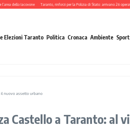
dello Iacovone
Taranto, rinforzi per la Polizia di Stato: arrivano 26 operatori tr
e Elezioni Taranto
Politica
Cronaca
Ambiente
Sport
ia il nuovo assetto urbano
za Castello a Taranto: al v