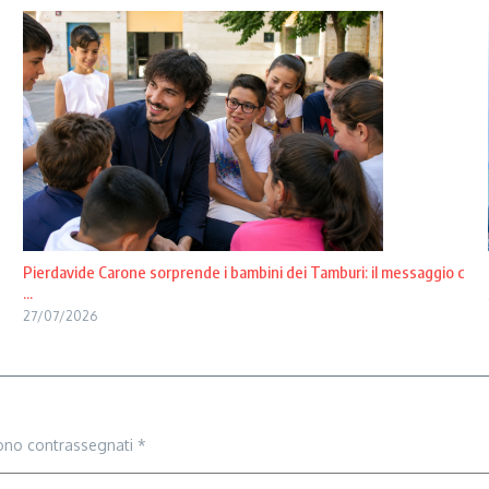
Pierdavide Carone sorprende i bambini dei Tamburi: il messaggio c
...
27/07/2026
sono contrassegnati
*