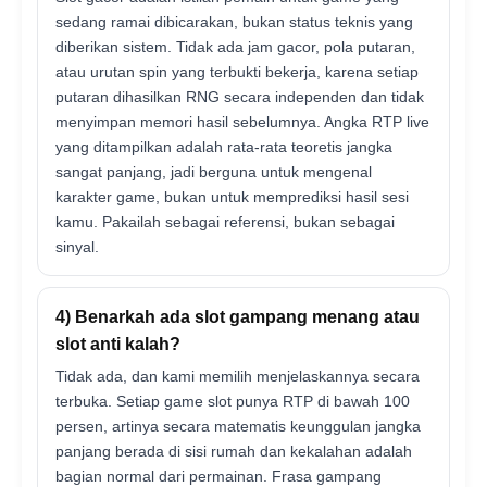
sedang ramai dibicarakan, bukan status teknis yang
diberikan sistem. Tidak ada jam gacor, pola putaran,
atau urutan spin yang terbukti bekerja, karena setiap
putaran dihasilkan RNG secara independen dan tidak
menyimpan memori hasil sebelumnya. Angka RTP live
yang ditampilkan adalah rata-rata teoretis jangka
sangat panjang, jadi berguna untuk mengenal
karakter game, bukan untuk memprediksi hasil sesi
kamu. Pakailah sebagai referensi, bukan sebagai
sinyal.
4) Benarkah ada slot gampang menang atau
slot anti kalah?
Tidak ada, dan kami memilih menjelaskannya secara
terbuka. Setiap game slot punya RTP di bawah 100
persen, artinya secara matematis keunggulan jangka
panjang berada di sisi rumah dan kekalahan adalah
bagian normal dari permainan. Frasa gampang