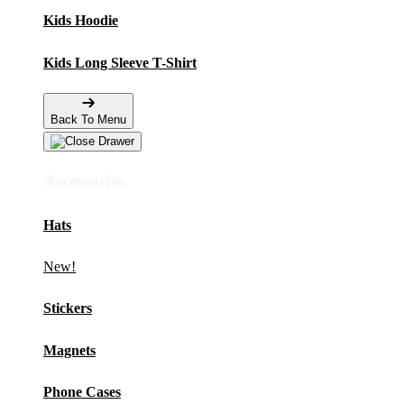
Kids Hoodie
Kids Long Sleeve T-Shirt
Back To Menu
Accessories
Hats
New!
Stickers
Magnets
Phone Cases