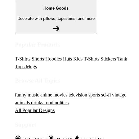
Home Goods
Decorate with pillows, tapestries, and more
Popular Products
T-Shirts
Shorts
Hoodies
Hats
Kids T-Shirts
Stickers
Tank
Tops
Mugs
Browse All Topics
funny
music
anime
movies
television
sports
sci-fi
vintage
animals
drinks
food
politics
All Popular Designs
Support