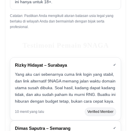
ini hanya untuk 18+.
Catatan: Pastikan Anda mengikuti aturan batasan usia legal yang
berlaku di wilayah Anda dan bermainlah dengan bijak serta
profesional.
Testimoni Pemain 9NAGA
Rizky Hidayat – Surabaya
✔
Yang aku cari sebenarnya cuma link login yang stabil,
dan link alternatif 9NAGA memang jalan waktu domain
utama susah dibuka. Soal hasil, kadang dapat kadang
tidak, dan aku sudah paham itu murni RNG. Buatku ini
hiburan dengan budget tetap, bukan cara cepat kaya.
10 menit yang lalu
Verified Member
Dimas Saputra – Semarang
✔