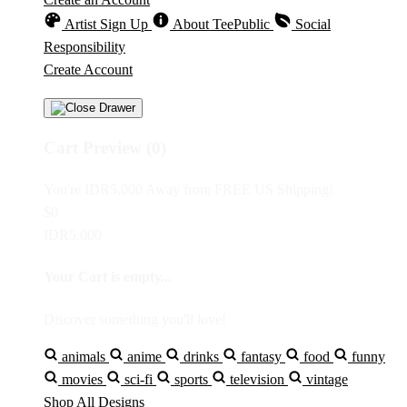
Artist Sign Up
About TeePublic
Social
Responsibility
Create Account
Cart Preview (0)
You're
IDR5,000
Away from
FREE US Shipping!
$0
IDR5,000
Your Cart is empty...
Discover something you'll love!
animals
anime
drinks
fantasy
food
funny
movies
sci-fi
sports
television
vintage
Shop All Designs