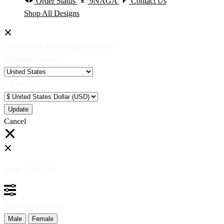
Order Status
9NAGA
Contact Us
Shop All Designs
Update Your Browsing Preferences
Shipping Country:
Currency:
Cancel
Katie:
5'10"
160
Select your person:
Male
Female