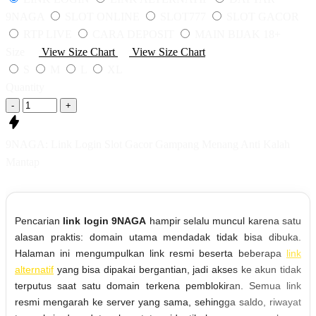
9NAGA
SLOT ONLINE
SLOT777
SLOT GACOR
RTP LIVE
CARA DEPOSIT
MAIN BIJAK 18+
Size
View Size Chart
View Size Chart
S
M
L
XL
Quantity
-
+
9NAGA: Link Login Slot Gacor Gampang Menang Anti Kalah
Mantap
Pencarian
link login 9NAGA
hampir selalu muncul karena satu
alasan praktis: domain utama mendadak tidak bisa dibuka.
Halaman ini mengumpulkan link resmi beserta beberapa
link
alternatif
yang bisa dipakai bergantian, jadi akses ke akun tidak
terputus saat satu domain terkena pemblokiran. Semua link
resmi mengarah ke server yang sama, sehingga saldo, riwayat