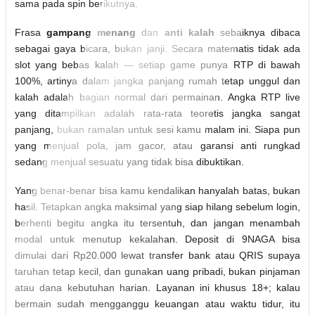
sama pada spin berikutnya.
Frasa
gampang menang
dan
anti kalah
sebaiknya dibaca
sebagai gaya bicara, bukan janji. Secara matematis tidak ada
slot yang bebas kalah — setiap game punya RTP di bawah
100%, artinya dalam jangka panjang rumah tetap unggul dan
kalah adalah bagian normal dari permainan. Angka RTP live
yang ditampilkan adalah rata-rata teoretis jangka sangat
panjang, bukan ramalan untuk sesi kamu malam ini. Siapa pun
yang menjual pola, jam gacor, atau garansi anti rungkad
sedang menjual sesuatu yang tidak bisa dibuktikan.
Yang benar-benar bisa kamu kendalikan hanyalah batas, bukan
hasil. Tetapkan angka maksimal yang siap hilang sebelum login,
berhenti begitu angka itu tersentuh, dan jangan menambah
modal untuk menutup kekalahan. Deposit di 9NAGA bisa
dimulai dari Rp20.000 lewat transfer bank atau QRIS supaya
taruhan tetap kecil, dan gunakan uang pribadi, bukan pinjaman
atau dana kebutuhan harian. Layanan ini khusus 18+; kalau
bermain sudah mengganggu keuangan atau waktu tidur, itu