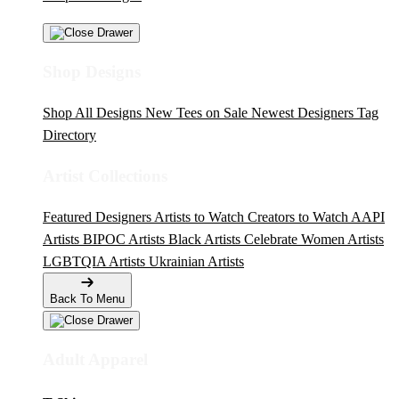
Shop Designs
Shop All Designs
New Tees on Sale
Newest Designers
Tag
Directory
Artist Collections
Featured Designers
Artists to Watch
Creators to Watch
AAPI
Artists
BIPOC Artists
Black Artists
Celebrate Women Artists
LGBTQIA Artists
Ukrainian Artists
Back To Menu
Adult Apparel