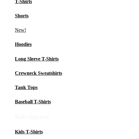
T-Shirts
Shorts
New!
Hoodies
Long Sleeve T-Shirts
Crewneck Sweatshirts
Tank Tops
Baseball T-Shirts
Kids Apparel
Kids T-Shirts