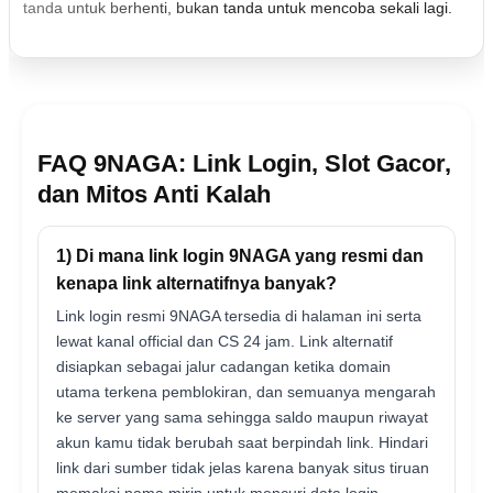
tanda untuk berhenti, bukan tanda untuk mencoba sekali lagi.
FAQ 9NAGA: Link Login, Slot Gacor,
dan Mitos Anti Kalah
1) Di mana link login 9NAGA yang resmi dan
kenapa link alternatifnya banyak?
Link login resmi 9NAGA tersedia di halaman ini serta
lewat kanal official dan CS 24 jam. Link alternatif
disiapkan sebagai jalur cadangan ketika domain
utama terkena pemblokiran, dan semuanya mengarah
ke server yang sama sehingga saldo maupun riwayat
akun kamu tidak berubah saat berpindah link. Hindari
link dari sumber tidak jelas karena banyak situs tiruan
memakai nama mirip untuk mencuri data login.