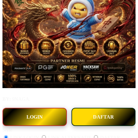
BY:
9NAGA.
LOGIN
DAFTAR
Style
LINK LOGIN
LINK ALTERNATIF
DAFTAR