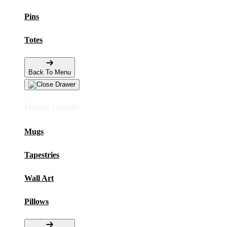
Pins
Totes
Back To Menu
Home Goods
Mugs
Tapestries
Wall Art
Pillows