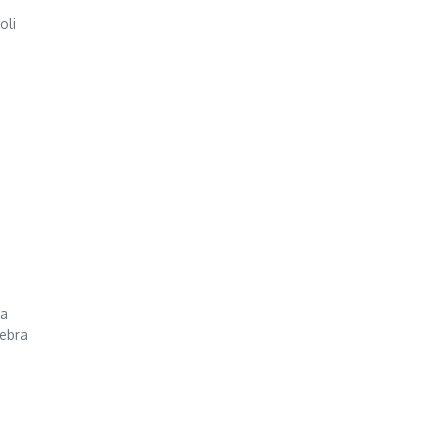
oli
ia
lebra