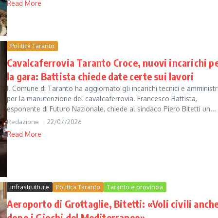
Read More
Politica Taranto
Cavalcaferrovia Taranto Croce, nuovi incarichi p
la gara: Battista chiede date certe sui lavori
Il Comune di Taranto ha aggiornato gli incarichi tecnici e amministra
per la manutenzione del cavalcaferrovia. Francesco Battista,
esponente di Futuro Nazionale, chiede al sindaco Piero Bitetti un...
Redazione
22/07/2026
Read More
infrastrutture
Politica Taranto
Taranto e provincia
Aeroporto di Grottaglie, Bitetti: «Voli civili anch
dopo i Giochi del Mediterraneo»