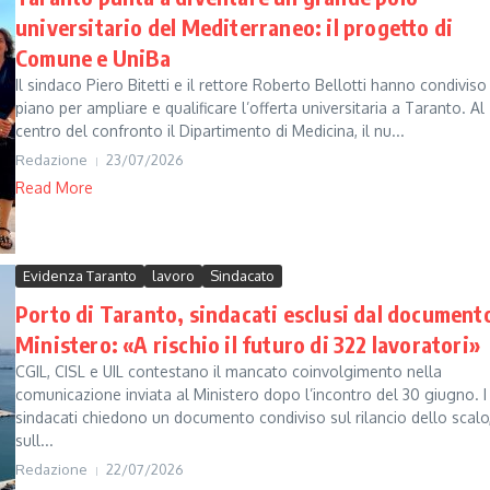
universitario del Mediterraneo: il progetto di
Comune e UniBa
Il sindaco Piero Bitetti e il rettore Roberto Bellotti hanno condiviso
piano per ampliare e qualificare l’offerta universitaria a Taranto. Al
centro del confronto il Dipartimento di Medicina, il nu...
Redazione
23/07/2026
Read More
Evidenza Taranto
lavoro
Sindacato
Porto di Taranto, sindacati esclusi dal documento
Ministero: «A rischio il futuro di 322 lavoratori»
CGIL, CISL e UIL contestano il mancato coinvolgimento nella
comunicazione inviata al Ministero dopo l’incontro del 30 giugno. I
sindacati chiedono un documento condiviso sul rilancio dello scalo
sull...
Redazione
22/07/2026