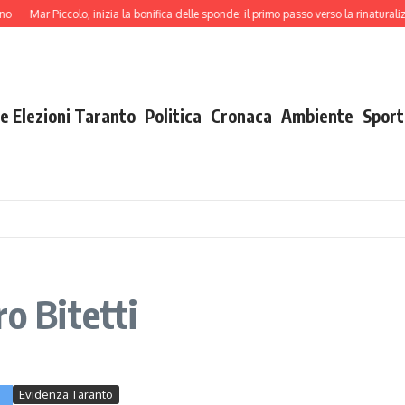
ar Piccolo, inizia la bonifica delle sponde: il primo passo verso la rinaturalizzazion
e Elezioni Taranto
Politica
Cronaca
Ambiente
Sport
ro Bitetti
Evidenza Taranto