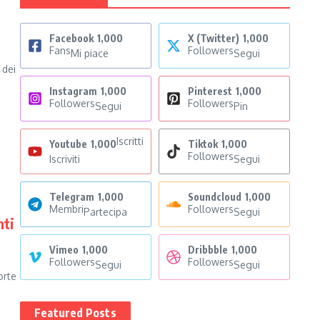
i
Facebook
1,000
X (Twitter)
1,000
Fans
Followers
Mi piace
Segui
 dei
Instagram
1,000
Pinterest
1,000
Followers
Followers
Segui
Pin
Iscritti
Youtube
1,000
Tiktok
1,000
Followers
Iscriviti
Segui
Telegram
1,000
Soundcloud
1,000
Membri
Followers
Partecipa
Segui
nti
Vimeo
1,000
Dribbble
1,000
a
Followers
Followers
Segui
Segui
orte
Featured Posts