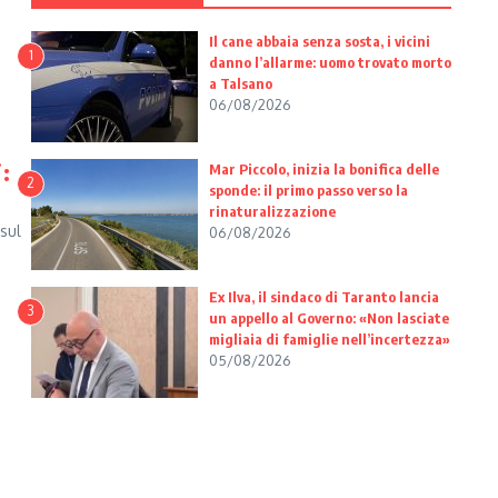
Il cane abbaia senza sosta, i vicini
1
danno l’allarme: uomo trovato morto
a Talsano
06/08/2026
i:
Mar Piccolo, inizia la bonifica delle
2
sponde: il primo passo verso la
rinaturalizzazione
sul
06/08/2026
Ex Ilva, il sindaco di Taranto lancia
3
un appello al Governo: «Non lasciate
migliaia di famiglie nell’incertezza»
05/08/2026