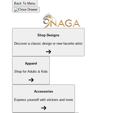
Back To Menu
Shop Designs
Discover a classic design or new favorite artist
Apparel
Shop for Adults & Kids
Accessories
Express yourself with stickers and more