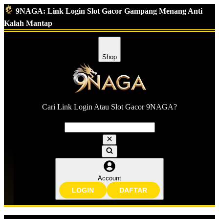
9NAGA: Link Login Slot Gacor Gampang Menang Anti
Kalah Mantap
Shop
Cari Link Login Atau Slot Gacor 9NAGA?
Account
LOGIN
DAFTAR