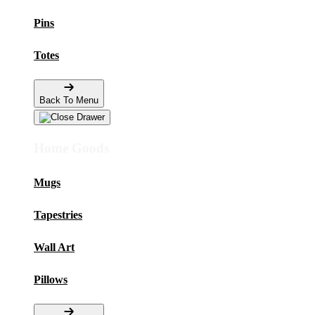
Pins
Totes
Back To Menu
Home Goods
Mugs
Tapestries
Wall Art
Pillows