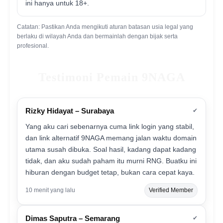
ini hanya untuk 18+.
Catatan: Pastikan Anda mengikuti aturan batasan usia legal yang
berlaku di wilayah Anda dan bermainlah dengan bijak serta
profesional.
Testimoni Pemain 9NAGA
Rizky Hidayat – Surabaya
✔
Yang aku cari sebenarnya cuma link login yang stabil,
dan link alternatif 9NAGA memang jalan waktu domain
utama susah dibuka. Soal hasil, kadang dapat kadang
tidak, dan aku sudah paham itu murni RNG. Buatku ini
hiburan dengan budget tetap, bukan cara cepat kaya.
10 menit yang lalu
Verified Member
Dimas Saputra – Semarang
✔