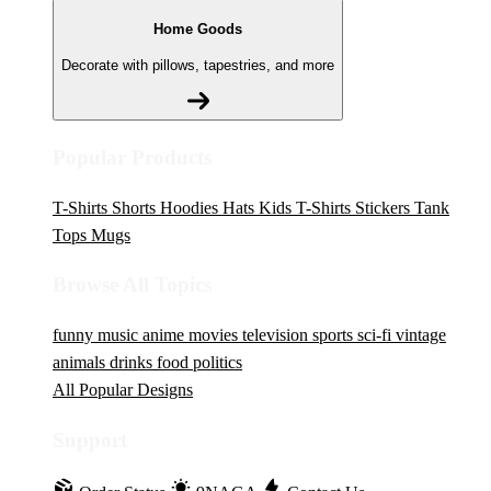
Home Goods
Decorate with pillows, tapestries, and more
Popular Products
T-Shirts
Shorts
Hoodies
Hats
Kids T-Shirts
Stickers
Tank
Tops
Mugs
Browse All Topics
funny
music
anime
movies
television
sports
sci-fi
vintage
animals
drinks
food
politics
All Popular Designs
Support