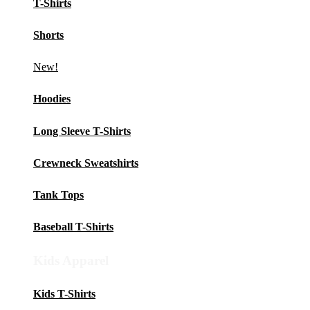
T-Shirts
Shorts
New!
Hoodies
Long Sleeve T-Shirts
Crewneck Sweatshirts
Tank Tops
Baseball T-Shirts
Kids Apparel
Kids T-Shirts