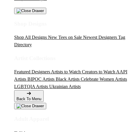
Shop Designs
Shop All Designs
New Tees on Sale
Newest Designers
Tag
Directory
Artist Collections
Featured Designers
Artists to Watch
Creators to Watch
AAPI
Artists
BIPOC Artists
Black Artists
Celebrate Women Artists
LGBTQIA Artists
Ukrainian Artists
Back To Menu
Adult Apparel