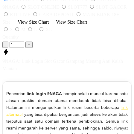
9NAGA
SLOT ONLINE
SLOT777
SLOT GACOR
RTP LIVE
CARA DEPOSIT
MAIN BIJAK 18+
Size
View Size Chart
View Size Chart
S
M
L
XL
Quantity
-
+
9NAGA: Link Login Slot Gacor Gampang Menang Anti Kalah
Mantap
Pencarian
link login 9NAGA
hampir selalu muncul karena satu
alasan praktis: domain utama mendadak tidak bisa dibuka.
Halaman ini mengumpulkan link resmi beserta beberapa
link
alternatif
yang bisa dipakai bergantian, jadi akses ke akun tidak
terputus saat satu domain terkena pemblokiran. Semua link
resmi mengarah ke server yang sama, sehingga saldo, riwayat