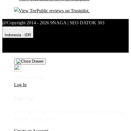
@Copyright 2014 - 2026 9NAGA | SEO DATOK 303
Indonesia - IDR
Product Safety
Intellectual Property Policy
CA: Do Not Sell My
Personal Information
Privacy Policy
Terms
Welcome Guest!
Log In
Sign Up
Create an account to save your favorite designs for viewing
anytime, on any device.
Create an Account