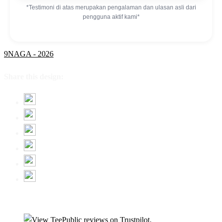
*Testimoni di atas merupakan pengalaman dan ulasan asli dari
pengguna aktif kami*
9NAGA - 2026
Share this design: