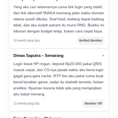
Yang aku cari sebenarnya cuma link login yang stabil,
dan link alternatif 9NAGA memang jalan waktu domain
utama susah dibuka. Soal hasil, kadang dapat kadang
tidak, dan aku sudah paham itu murni RNG. Buatku ini
hiburan dengan budget tetap, bukan cara cepat kaya.
10 menit yang lalu
Verified Member
Dimas Saputra – Semarang
✔
Login lewat HP ringan, deposit Rp20.000 pakai QRIS
masuk cepat, dan CS-nya jawab waktu aku kena login
gagal gara-gara cache. RTP live aku pakai cuma buat
kenal karakter game, sadar itu statistik teoretis, bukan
prediksi. Nyaman karena tidak ada yang menjanjikan
aku bakal menang.
15 menit yang lalu
Member VIP