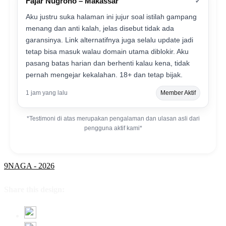
Fajar Nugroho – Makassar
✔
Aku justru suka halaman ini jujur soal istilah gampang
menang dan anti kalah, jelas disebut tidak ada
garansinya. Link alternatifnya juga selalu update jadi
tetap bisa masuk walau domain utama diblokir. Aku
pasang batas harian dan berhenti kalau kena, tidak
pernah mengejar kekalahan. 18+ dan tetap bijak.
1 jam yang lalu
Member Aktif
*Testimoni di atas merupakan pengalaman dan ulasan asli dari
pengguna aktif kami*
9NAGA - 2026
Share this design: