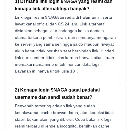
1) Di mana link login 9NAGA yang resmi dan
kenapa link alternatifnya banyak?
Link login resmi 9NAGA tersedia di halaman ini serta
lewat kanal official dan CS 24 jam. Link alternatif
disiapkan sebagai jalur cadangan ketika domain
utama terkena pemblokiran, dan semuanya mengarah
ke server yang sama sehingga saldo maupun riwayat
akun kamu tidak berubah saat berpindah link. Hindari
link dari sumber tidak jelas karena banyak situs tiruan
memakai nama mirip untuk mencuri data login.
Layanan ini hanya untuk usia 18+.
2) Kenapa login 9NAGA gagal padahal
username dan sandi sudah benar?
Penyebab tersering adalah link yang sudah
kedaluwarsa, cache browser lama, atau koneksi tidak
stabil, bukan akun yang diblokir. Coba buka link login
resmi terbaru di jendela incognito, bersihkan cache,