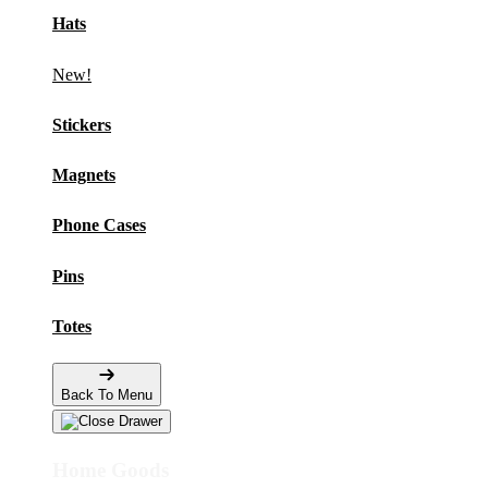
Hats
New!
Stickers
Magnets
Phone Cases
Pins
Totes
Back To Menu
Home Goods