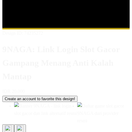
Shop All Designs
9NAGA
LINK LOGIN 9NAGA
LINK
ALTERNATIF
DAFTAR 9NAGA
SLOT GACOR
RTP LIVE
MAIN BIJAK 18+
Design ID: 74235272
9NAGA: Link Login Slot Gacor
Gampang Menang Anti Kalah
Mantap
IDR 20.000
Create an account to favorite this design!