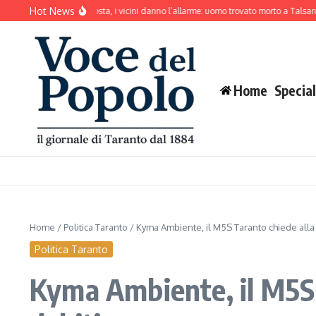
Salta al contenuto
Hot News
ane abbaia senza sosta, i vicini danno l’allarme: uomo trovato morto a Talsano
M
Home
Special
Home
/
Politica Taranto
/
Kyma Ambiente, il M5S Taranto chiede alla m
Politica Taranto
Kyma Ambiente, il M5S T