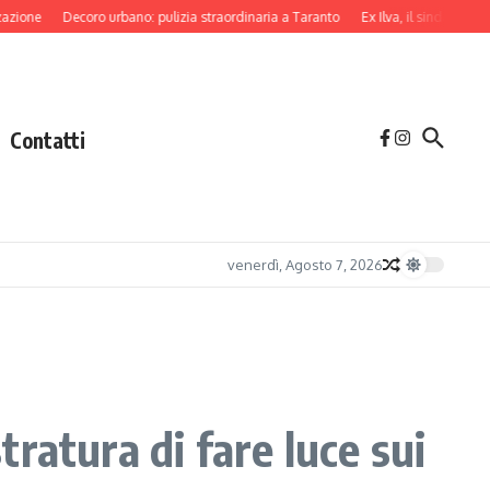
e
Decoro urbano: pulizia straordinaria a Taranto
Ex Ilva, il sindaco di Tarant
Contatti
venerdì, Agosto 7, 2026
ratura di fare luce sui