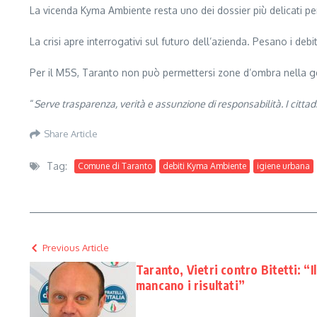
La vicenda Kyma Ambiente resta uno dei dossier più delicati pe
La crisi apre interrogativi sul futuro dell’azienda. Pesano i debiti
Per il M5S, Taranto non può permettersi zone d’ombra nella ge
“
Serve trasparenza, verità e assunzione di responsabilità. I citta
Share Article
Tag:
Comune di Taranto
debiti Kyma Ambiente
igiene urbana
Previous Article
Taranto, Vietri contro Bitetti: “
mancano i risultati”