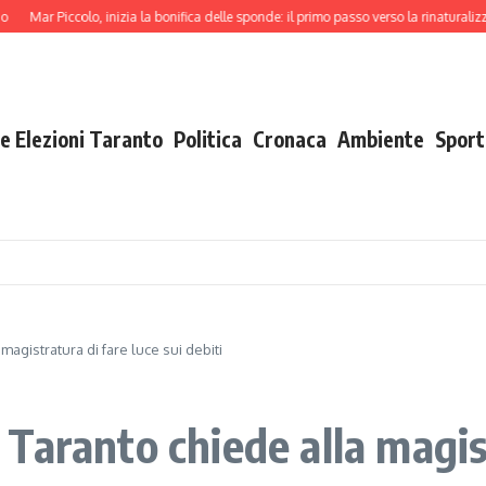
ar Piccolo, inizia la bonifica delle sponde: il primo passo verso la rinaturalizzazion
e Elezioni Taranto
Politica
Cronaca
Ambiente
Sport
agistratura di fare luce sui debiti
aranto chiede alla magist