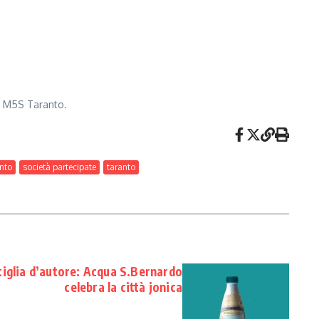
le M5S Taranto.
anto
società partecipate
taranto
tiglia d’autore: Acqua S.Bernardo
celebra la città jonica