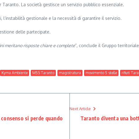
r Taranto. La società gestisce un servizio pubblico essenziale.
, l’instabilità gestionale e la necessità di garantire il servizio.
stione delle partecipate.
dini meritano risposte chiare e complete
”, conclude il Gruppo territoria
Kyma Ambiente
M5S Taranto
magistratura
movimento 5 stelle
rifiuti Tar
Next Article
Il consenso si perde quando
Taranto diventa una bot