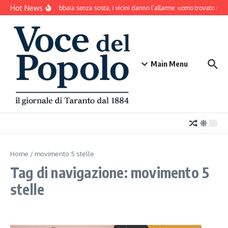
Salta al contenuto
Hot News
Il cane abbaia senza sosta, i vicini danno l’allarme: uomo trovato mor
Main Menu
Home
/
movimento 5 stelle
Tag di navigazione: movimento 5
stelle