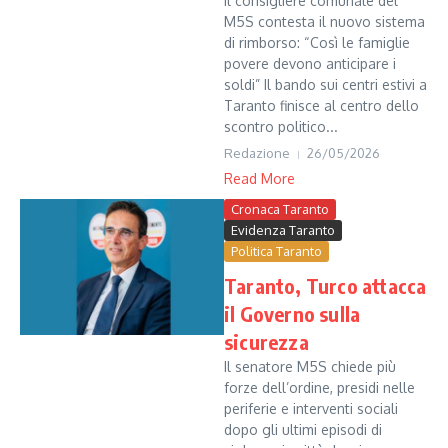
Il consigliere comunale del
M5S contesta il nuovo sistema
di rimborso: “Così le famiglie
povere devono anticipare i
soldi” Il bando sui centri estivi a
Taranto finisce al centro dello
scontro politico...
Redazione
26/05/2026
Read More
Cronaca Taranto
Evidenza Taranto
Politica Taranto
Taranto, Turco attacca
il Governo sulla
sicurezza
Il senatore M5S chiede più
forze dell’ordine, presidi nelle
periferie e interventi sociali
dopo gli ultimi episodi di