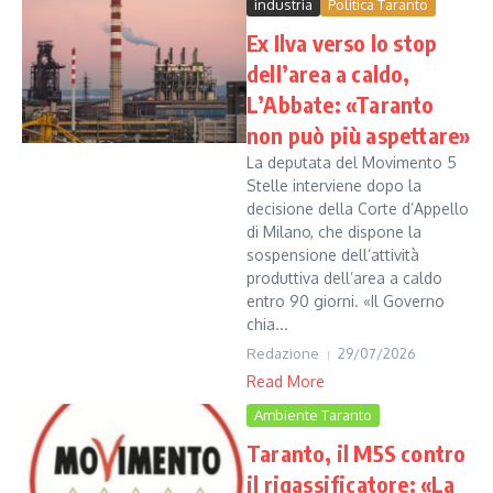
industria
Politica Taranto
Ex Ilva verso lo stop
dell’area a caldo,
L’Abbate: «Taranto
non può più aspettare»
La deputata del Movimento 5
Stelle interviene dopo la
decisione della Corte d’Appello
di Milano, che dispone la
sospensione dell’attività
produttiva dell’area a caldo
entro 90 giorni. «Il Governo
chia...
Redazione
29/07/2026
Read More
Ambiente Taranto
Taranto, il M5S contro
il rigassificatore: «La