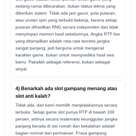
sedang ramai dibicarakan, bukan status teknis yang
diberikan sistem. Tidak ada jam gacor, pola putaran,
atau urutan spin yang terbukti bekerja, karena setiap
putaran dihasilkan RNG secara independen dan tidak
menyimpan memori hasil sebelumnya. Angka RTP live
yang ditampilkan adalah rata-rata teoretis jangka
sangat panjang, jadi berguna untuk mengenal
karakter game, bukan untuk memprediksi hasil sesi
kamu. Pakailah sebagai referensi, bukan sebagai
sinyal.
4) Benarkah ada slot gampang menang atau
slot anti kalah?
Tidak ada, dan kami memilih menjelaskannya secara
terbuka. Setiap game slot punya RTP di bawah 100
persen, artinya secara matematis keunggulan jangka
panjang berada di sisi rumah dan kekalahan adalah
bagian normal dari permainan. Frasa gampang