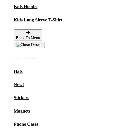
Kids Hoodie
Kids Long Sleeve T-Shirt
Back To Menu
Accessories
Hats
New!
Stickers
Magnets
Phone Cases