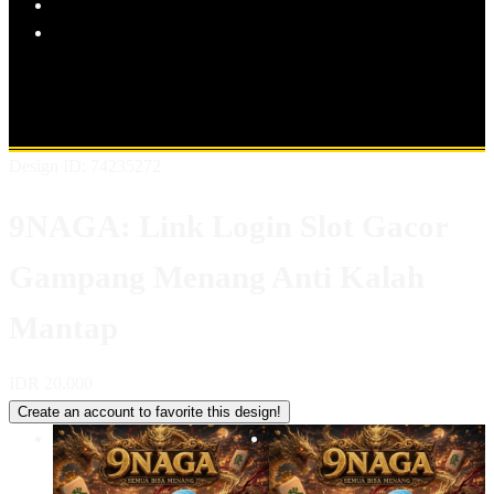
Explore Categories
Popular Products
Shop All Designs
9NAGA
LINK LOGIN 9NAGA
LINK
ALTERNATIF
DAFTAR 9NAGA
SLOT GACOR
RTP LIVE
MAIN BIJAK 18+
Design ID: 74235272
9NAGA: Link Login Slot Gacor
Gampang Menang Anti Kalah
Mantap
IDR 20.000
Create an account to favorite this design!