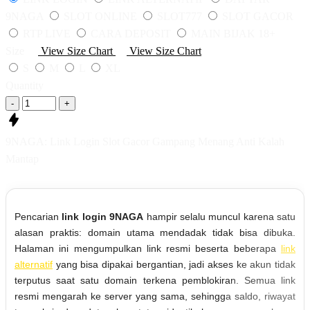
9NAGA
SLOT ONLINE
SLOT777
SLOT GACOR
RTP LIVE
CARA DEPOSIT
MAIN BIJAK 18+
Size
View Size Chart
View Size Chart
S
M
L
XL
Quantity
-
+
9NAGA: Link Login Slot Gacor Gampang Menang Anti Kalah
Mantap
Pencarian
link login 9NAGA
hampir selalu muncul karena satu
alasan praktis: domain utama mendadak tidak bisa dibuka.
Halaman ini mengumpulkan link resmi beserta beberapa
link
alternatif
yang bisa dipakai bergantian, jadi akses ke akun tidak
terputus saat satu domain terkena pemblokiran. Semua link
resmi mengarah ke server yang sama, sehingga saldo, riwayat