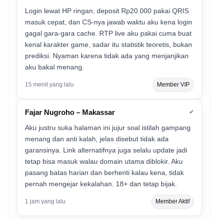
Login lewat HP ringan, deposit Rp20.000 pakai QRIS
masuk cepat, dan CS-nya jawab waktu aku kena login
gagal gara-gara cache. RTP live aku pakai cuma buat
kenal karakter game, sadar itu statistik teoretis, bukan
prediksi. Nyaman karena tidak ada yang menjanjikan
aku bakal menang.
15 menit yang lalu
Member VIP
Fajar Nugroho – Makassar
✔
Aku justru suka halaman ini jujur soal istilah gampang
menang dan anti kalah, jelas disebut tidak ada
garansinya. Link alternatifnya juga selalu update jadi
tetap bisa masuk walau domain utama diblokir. Aku
pasang batas harian dan berhenti kalau kena, tidak
pernah mengejar kekalahan. 18+ dan tetap bijak.
1 jam yang lalu
Member Aktif