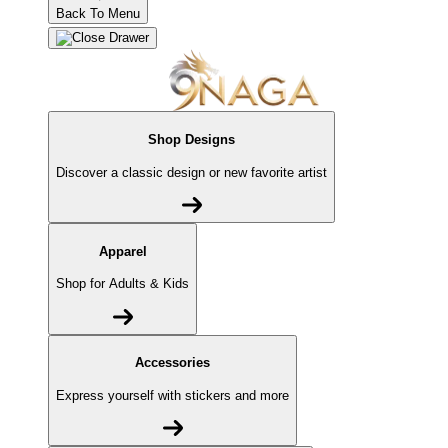
Back To Menu
Shop Designs
Discover a classic design or new favorite artist
Apparel
Shop for Adults & Kids
Accessories
Express yourself with stickers and more