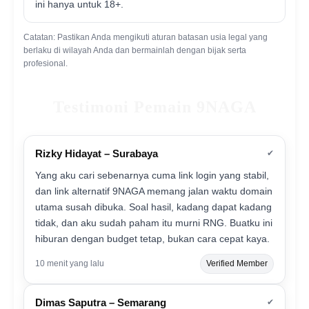
ini hanya untuk 18+.
Catatan: Pastikan Anda mengikuti aturan batasan usia legal yang
berlaku di wilayah Anda dan bermainlah dengan bijak serta
profesional.
Testimoni Pemain 9NAGA
Rizky Hidayat – Surabaya
✔
Yang aku cari sebenarnya cuma link login yang stabil,
dan link alternatif 9NAGA memang jalan waktu domain
utama susah dibuka. Soal hasil, kadang dapat kadang
tidak, dan aku sudah paham itu murni RNG. Buatku ini
hiburan dengan budget tetap, bukan cara cepat kaya.
10 menit yang lalu
Verified Member
Dimas Saputra – Semarang
✔