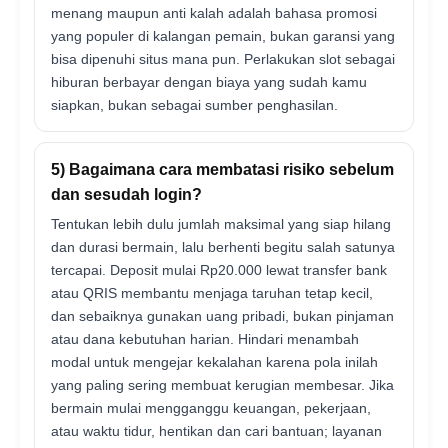
menang maupun anti kalah adalah bahasa promosi
yang populer di kalangan pemain, bukan garansi yang
bisa dipenuhi situs mana pun. Perlakukan slot sebagai
hiburan berbayar dengan biaya yang sudah kamu
siapkan, bukan sebagai sumber penghasilan.
5) Bagaimana cara membatasi risiko sebelum
dan sesudah login?
Tentukan lebih dulu jumlah maksimal yang siap hilang
dan durasi bermain, lalu berhenti begitu salah satunya
tercapai. Deposit mulai Rp20.000 lewat transfer bank
atau QRIS membantu menjaga taruhan tetap kecil,
dan sebaiknya gunakan uang pribadi, bukan pinjaman
atau dana kebutuhan harian. Hindari menambah
modal untuk mengejar kekalahan karena pola inilah
yang paling sering membuat kerugian membesar. Jika
bermain mulai mengganggu keuangan, pekerjaan,
atau waktu tidur, hentikan dan cari bantuan; layanan