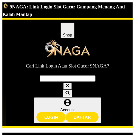
9NAGA: Link Login Slot Gacor Gampang Menang Anti
Kalah Mantap
Shop
Cari Link Login Atau Slot Gacor 9NAGA?
Account
LOGIN
DAFTAR