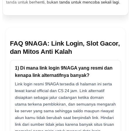
tanda untuk berhenti, bukan tanda untuk mencoba sekali lagi.
FAQ 9NAGA: Link Login, Slot Gacor,
dan Mitos Anti Kalah
1) Di mana link login 9NAGA yang resmi dan
kenapa link alternatifnya banyak?
Link login resmi 9NAGA tersedia di halaman ini serta
lewat kanal official dan CS 24 jam. Link alternatif
disiapkan sebagai jalur cadangan ketika domain
utama terkena pemblokiran, dan semuanya mengarah
ke server yang sama sehingga saldo maupun riwayat
akun kamu tidak berubah saat berpindah link. Hindari
link dari sumber tidak jelas karena banyak situs tiruan
memakai nama mirip untuk mencuri data login.