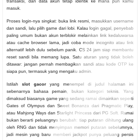
transaksi, dan data akun tetap identik ke mana pun kamu
masuk.
Proses login-nya singkat: buka link resmi, masukkan username
dan sandi, lalu pilih game dari lobi. Kalau login gagal, penyebab
paling umum bukan akun terblokir melainkan link kedaluwarsa
atau cache browser lama, jadi coba mode incognito atau link
alternatif lebih dulu sebelum panik. CS 24 jam siap membantu
reset sandi bila memang lupa. Satu aturan yang tidak boleh
ditawar: jangan pernah membagikan sandi atau kode OTP ke
siapa pun, termasuk yang mengaku admin.
Istilah
slot gacor
yang menempel di judul halaman ini
sebenarnya bahasa pemain, bukan kategori teknis. Yang
dimaksud biasanya game yang sedang ramai dimainkan seperti
Gates of Olympus dan Sweet Bonanza dari Pragmatic Play,
atau Mahjong Ways dan Starlight Princess dari PG Soft. Ramai
bukan berarti peluangnya berubah: tiap putaran dihitung ulang
oleh RNG dan tidak menyimpan memori putaran sebelumnya,
jadi mesin yang baru memberi jackpot punya peluang persis