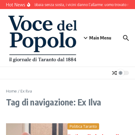
Salta al contenuto
Hot News
Il cane abbaia senza sosta, i vicini danno l’allarme: uomo trovato mort
Main Menu
Home
/
Ex Ilva
Tag di navigazione: Ex Ilva
Politica Taranto