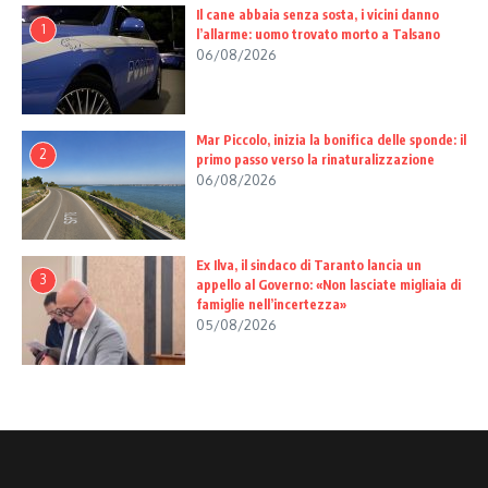
Il cane abbaia senza sosta, i vicini danno
1
l’allarme: uomo trovato morto a Talsano
06/08/2026
Mar Piccolo, inizia la bonifica delle sponde: il
2
primo passo verso la rinaturalizzazione
06/08/2026
Ex Ilva, il sindaco di Taranto lancia un
3
appello al Governo: «Non lasciate migliaia di
famiglie nell’incertezza»
05/08/2026