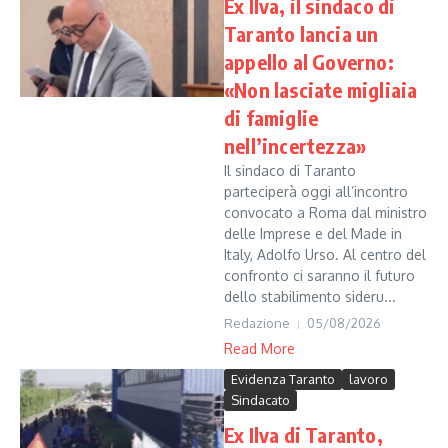
Ex Ilva, il sindaco di
Taranto lancia un
appello al Governo:
«Non lasciate migliaia
di famiglie
nell’incertezza»
Il sindaco di Taranto
parteciperà oggi all’incontro
convocato a Roma dal ministro
delle Imprese e del Made in
Italy, Adolfo Urso. Al centro del
confronto ci saranno il futuro
dello stabilimento sideru...
Redazione
05/08/2026
Read More
Evidenza Taranto
lavoro
Sindacato
Ex Ilva di Taranto,