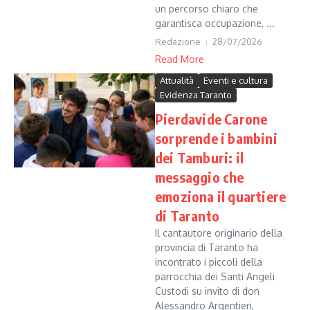
un percorso chiaro che
garantisca occupazione, ...
Redazione
28/07/2026
Read More
Attualità
Eventi e cultura
Evidenza Taranto
Pierdavide Carone
sorprende i bambini
dei Tamburi: il
messaggio che
emoziona il quartiere
di Taranto
Il cantautore originario della
provincia di Taranto ha
incontrato i piccoli della
parrocchia dei Santi Angeli
Custodi su invito di don
Alessandro Argentieri,