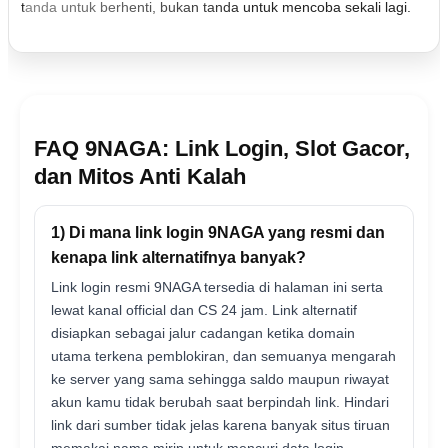
tanda untuk berhenti, bukan tanda untuk mencoba sekali lagi.
FAQ 9NAGA: Link Login, Slot Gacor,
dan Mitos Anti Kalah
1) Di mana link login 9NAGA yang resmi dan
kenapa link alternatifnya banyak?
Link login resmi 9NAGA tersedia di halaman ini serta
lewat kanal official dan CS 24 jam. Link alternatif
disiapkan sebagai jalur cadangan ketika domain
utama terkena pemblokiran, dan semuanya mengarah
ke server yang sama sehingga saldo maupun riwayat
akun kamu tidak berubah saat berpindah link. Hindari
link dari sumber tidak jelas karena banyak situs tiruan
memakai nama mirip untuk mencuri data login.