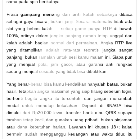
sama pada spin berikutnya.
Frasa
gampang menang
dan
anti kalah
sebaiknya dibaca
sebagai gaya bicara, bukan janji. Secara matematis tidak ada
slot yang bebas kalah — setiap game punya RTP di bawah
100%, artinya dalam jangka panjang rumah tetap unggul dan
kalah adalah bagian normal dari permainan. Angka RTP live
yang ditampilkan adalah rata-rata teoretis jangka sangat
panjang, bukan ramalan untuk sesi kamu malam ini. Siapa pun
yang menjual pola, jam gacor, atau garansi anti rungkad
sedang menjual sesuatu yang tidak bisa dibuktikan.
Yang benar-benar bisa kamu kendalikan hanyalah batas, bukan
hasil. Tetapkan angka maksimal yang siap hilang sebelum login,
berhenti begitu angka itu tersentuh, dan jangan menambah
modal untuk menutup kekalahan. Deposit di 9NAGA bisa
dimulai dari Rp20.000 lewat transfer bank atau QRIS supaya
taruhan tetap kecil, dan gunakan uang pribadi, bukan pinjaman
atau dana kebutuhan harian. Layanan ini khusus 18+; kalau
bermain sudah mengganggu keuangan atau waktu tidur, itu