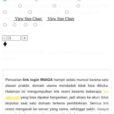
9NAGA
SLOT ONLINE
SLOT777
SLOT GACOR
RTP LIVE
CARA DEPOSIT
MAIN BIJAK 18+
Size
View Size Chart
View Size Chart
S
M
L
XL
Quantity
-
+
9NAGA: Link Login Slot Gacor Gampang Menang Anti Kalah
Mantap
Pencarian
link login 9NAGA
hampir selalu muncul karena satu
alasan praktis: domain utama mendadak tidak bisa dibuka.
Halaman ini mengumpulkan link resmi beserta beberapa
link
alternatif
yang bisa dipakai bergantian, jadi akses ke akun tidak
terputus saat satu domain terkena pemblokiran. Semua link
resmi mengarah ke server yang sama, sehingga saldo, riwayat