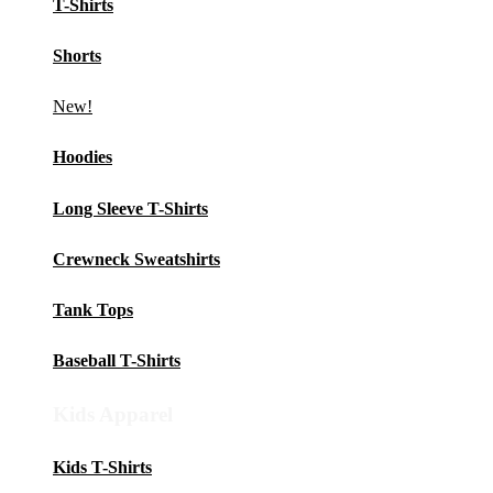
T-Shirts
Shorts
New!
Hoodies
Long Sleeve T-Shirts
Crewneck Sweatshirts
Tank Tops
Baseball T-Shirts
Kids Apparel
Kids T-Shirts