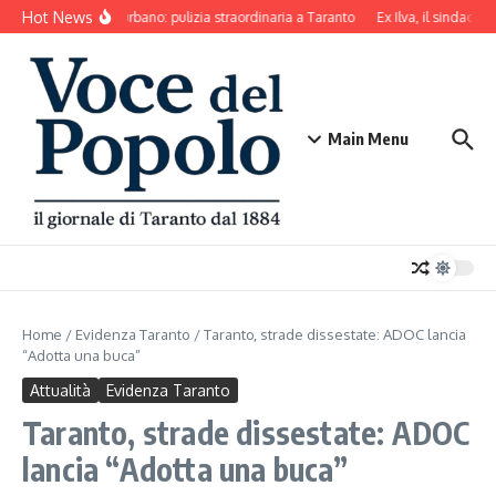
Salta al contenuto
Hot News
Decoro urbano: pulizia straordinaria a Taranto
Ex Ilva, il sindaco d
Main Menu
Home
/
Evidenza Taranto
/
Taranto, strade dissestate: ADOC lancia
“Adotta una buca”
Attualità
Evidenza Taranto
Taranto, strade dissestate: ADOC
lancia “Adotta una buca”