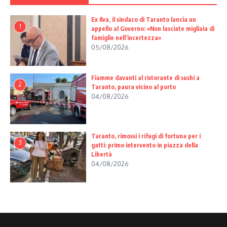
Ex Ilva, il sindaco di Taranto lancia un
1
appello al Governo: «Non lasciate migliaia di
famiglie nell’incertezza»
05/08/2026
Fiamme davanti al ristorante di sushi a
2
Taranto, paura vicino al porto
04/08/2026
Taranto, rimossi i rifugi di fortuna per i
3
gatti: primo intervento in piazza della
Libertà
04/08/2026