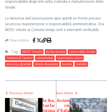
responsabilità degli enti nella custodia e manutenzione delle
strade.
La denuncia dell’associazione apre quindi un fronte preciso:
sicurezza, manutenzione e responsabilità amministrativa. Ora
ADOC chiede al Comune tempi certi e interventi verificabili.
Share Article
Tag:
ADOC Taranto
buche stradali
codice della strada
Comune di Taranto
consumatori
risarcimento danni
sicurezza stradale
strade dissestate
taranto
Viabilità
Previous Article
Next Article
Ex Ilva,
Acciaie
Confar
rie
tigiana
d’Italia