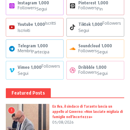
Instagram
1,000
Pinterest
1,000
Followers
Followers
Segui
Pin
Iscritti
Followers
Youtube
1,000
Tiktok
1,000
Iscriviti
Segui
Telegram
1,000
Soundcloud
1,000
Membri
Followers
Partecipa
Segui
Followers
Vimeo
1,000
Dribbble
1,000
Followers
Segui
Segui
Featured Posts
Ex Ilva, il sindaco di Taranto lancia un
1
appello al Governo: «Non lasciate migliaia di
famiglie nell’incertezza»
05/08/2026