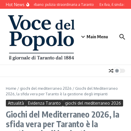
Salta al contenuto
Hot News
Decoro urbano: pulizia straordinaria a Taranto
Ex Ilva, il sindaco d
Main Menu
Home
/
giochi del mediterraneo 2026
/
Giochi del Mediterraneo
2026, la sfida vera per Taranto è la gestione degli impianti
Attualità
Evidenza Taranto
giochi del mediterraneo 2026
Giochi del Mediterraneo 2026, la
sfida vera per Taranto è la