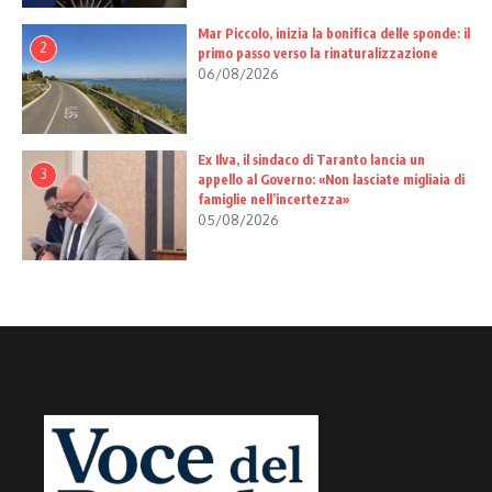
Mar Piccolo, inizia la bonifica delle sponde: il
2
primo passo verso la rinaturalizzazione
06/08/2026
Ex Ilva, il sindaco di Taranto lancia un
3
appello al Governo: «Non lasciate migliaia di
famiglie nell’incertezza»
05/08/2026