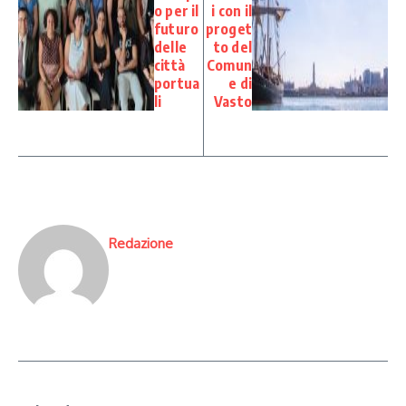
o per il
i con il
futuro
proget
delle
to del
città
Comun
portua
e di
li
Vasto
Redazione