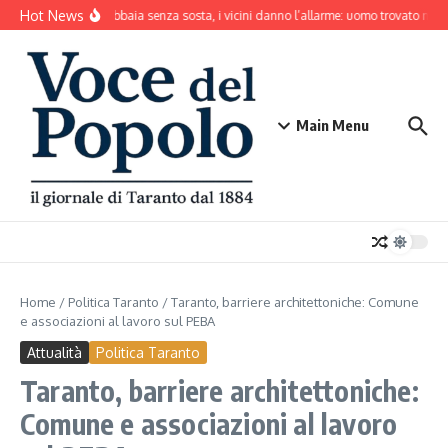
Salta al contenuto
Hot News
Il cane abbaia senza sosta, i vicini danno l’allarme: uomo trovato mort
Main Menu
Home
/
Politica Taranto
/
Taranto, barriere architettoniche: Comune
e associazioni al lavoro sul PEBA
Attualità
Politica Taranto
Taranto, barriere architettoniche:
Comune e associazioni al lavoro