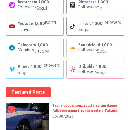
Instagram
1,000
Pinterest
1,000
Followers
Followers
Segui
Pin
Iscritti
Followers
Youtube
1,000
Tiktok
1,000
Iscriviti
Segui
Telegram
1,000
Soundcloud
1,000
Membri
Followers
Partecipa
Segui
Followers
Vimeo
1,000
Dribbble
1,000
Followers
Segui
Segui
Featured Posts
Il cane abbaia senza sosta, i vicini danno
1
l’allarme: uomo trovato morto a Talsano
06/08/2026