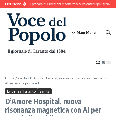
Salta al contenuto
Hot News
Taranto si prepara ai Giochi del Mediterraneo: volontari ripuliscono Par
Main Menu
Home
/
sanità
/
D’Amore Hospital, nuova risonanza magnetica con
AI per esami più rapidi
Evidenza Taranto
sanità
D’Amore Hospital, nuova
risonanza magnetica con AI per