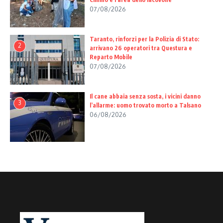
07/08/2026
Taranto, rinforzi per la Polizia di Stato:
2
arrivano 26 operatori tra Questura e
Reparto Mobile
07/08/2026
Il cane abbaia senza sosta, i vicini danno
3
l’allarme: uomo trovato morto a Talsano
06/08/2026