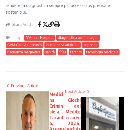
rendere la diagnostica sempre più accessibile, precisa e
sostenibile.
Share Article
Tag:
D’Amore Hospital
diagnostica per immagini
GVM Care & Research
intelligenza artificiale
ospedali
risonanza magnetica
sanità
SSN
taranto
tecnologia medicale
Previous Article
Next Article
Medici
na
Giochi
Crimin
del
ale a
Medite
Tarant
rraneo
o,
2026,
Pasqua
la sfida