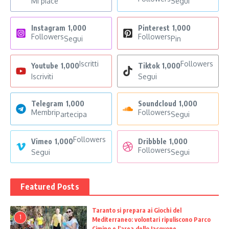
Mi piace
Segui
Instagram
1,000
Pinterest
1,000
Followers
Followers
Segui
Pin
Iscritti
Followers
Youtube
1,000
Tiktok
1,000
Iscriviti
Segui
Telegram
1,000
Soundcloud
1,000
Membri
Followers
Partecipa
Segui
Followers
Vimeo
1,000
Dribbble
1,000
Followers
Segui
Segui
Featured Posts
Taranto si prepara ai Giochi del
1
Mediterraneo: volontari ripuliscono Parco
Cimino e l’area dello Iacovone