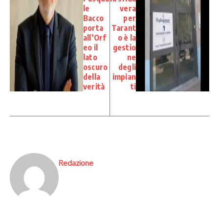
le
vera
Bacco
per
porta
Tarant
all’Orf
o è la
eo il
gestio
lato
ne
oscuro
degli
della
impian
verità
ti
Redazione