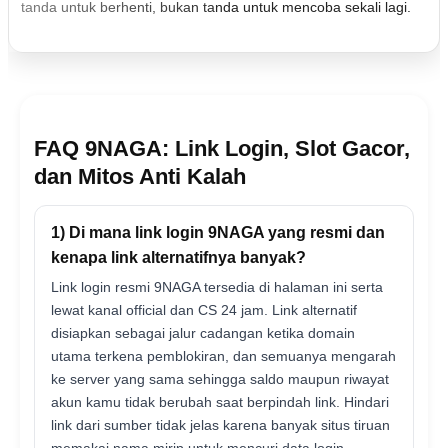
tanda untuk berhenti, bukan tanda untuk mencoba sekali lagi.
FAQ 9NAGA: Link Login, Slot Gacor,
dan Mitos Anti Kalah
1) Di mana link login 9NAGA yang resmi dan
kenapa link alternatifnya banyak?
Link login resmi 9NAGA tersedia di halaman ini serta
lewat kanal official dan CS 24 jam. Link alternatif
disiapkan sebagai jalur cadangan ketika domain
utama terkena pemblokiran, dan semuanya mengarah
ke server yang sama sehingga saldo maupun riwayat
akun kamu tidak berubah saat berpindah link. Hindari
link dari sumber tidak jelas karena banyak situs tiruan
memakai nama mirip untuk mencuri data login.