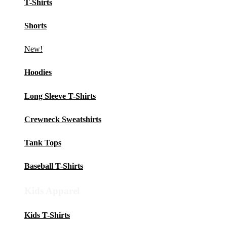
T-Shirts
Shorts
New!
Hoodies
Long Sleeve T-Shirts
Crewneck Sweatshirts
Tank Tops
Baseball T-Shirts
Kids Apparel
Kids T-Shirts