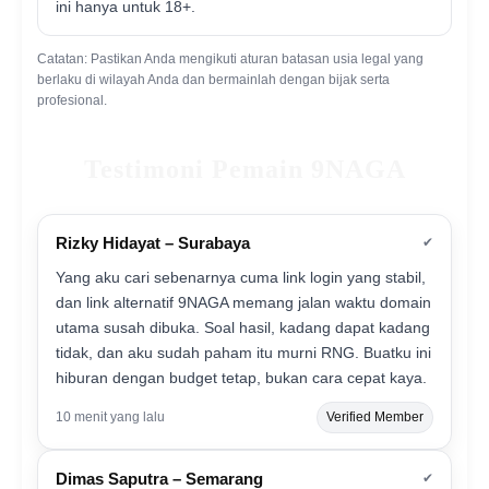
ini hanya untuk 18+.
Catatan: Pastikan Anda mengikuti aturan batasan usia legal yang
berlaku di wilayah Anda dan bermainlah dengan bijak serta
profesional.
Testimoni Pemain 9NAGA
Rizky Hidayat – Surabaya
✔
Yang aku cari sebenarnya cuma link login yang stabil,
dan link alternatif 9NAGA memang jalan waktu domain
utama susah dibuka. Soal hasil, kadang dapat kadang
tidak, dan aku sudah paham itu murni RNG. Buatku ini
hiburan dengan budget tetap, bukan cara cepat kaya.
10 menit yang lalu
Verified Member
Dimas Saputra – Semarang
✔