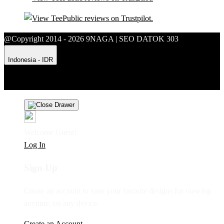
@Copyright 2014 - 2026 9NAGA | SEO DATOK 303
Indonesia - IDR
Product Safety
Intellectual Property Policy
CA: Do Not Sell My
Personal Information
Privacy Policy
Terms
Welcome Guest!
Log In
Sign Up
Create an account to save your favorite designs for viewing
anytime, on any device.
Create an Account