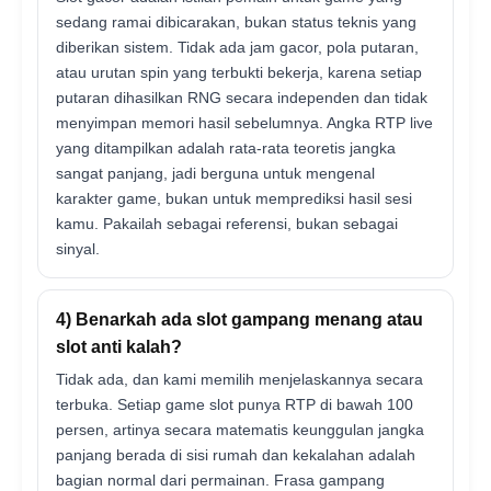
sedang ramai dibicarakan, bukan status teknis yang
diberikan sistem. Tidak ada jam gacor, pola putaran,
atau urutan spin yang terbukti bekerja, karena setiap
putaran dihasilkan RNG secara independen dan tidak
menyimpan memori hasil sebelumnya. Angka RTP live
yang ditampilkan adalah rata-rata teoretis jangka
sangat panjang, jadi berguna untuk mengenal
karakter game, bukan untuk memprediksi hasil sesi
kamu. Pakailah sebagai referensi, bukan sebagai
sinyal.
4) Benarkah ada slot gampang menang atau
slot anti kalah?
Tidak ada, dan kami memilih menjelaskannya secara
terbuka. Setiap game slot punya RTP di bawah 100
persen, artinya secara matematis keunggulan jangka
panjang berada di sisi rumah dan kekalahan adalah
bagian normal dari permainan. Frasa gampang