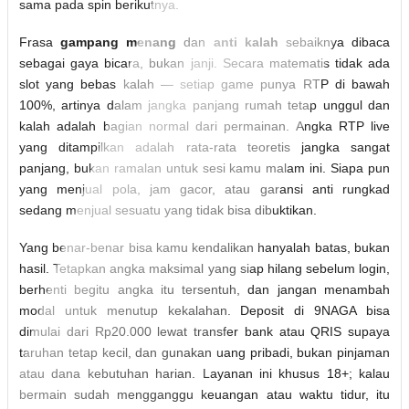
sama pada spin berikutnya.
Frasa
gampang menang
dan
anti kalah
sebaiknya dibaca
sebagai gaya bicara, bukan janji. Secara matematis tidak ada
slot yang bebas kalah — setiap game punya RTP di bawah
100%, artinya dalam jangka panjang rumah tetap unggul dan
kalah adalah bagian normal dari permainan. Angka RTP live
yang ditampilkan adalah rata-rata teoretis jangka sangat
panjang, bukan ramalan untuk sesi kamu malam ini. Siapa pun
yang menjual pola, jam gacor, atau garansi anti rungkad
sedang menjual sesuatu yang tidak bisa dibuktikan.
Yang benar-benar bisa kamu kendalikan hanyalah batas, bukan
hasil. Tetapkan angka maksimal yang siap hilang sebelum login,
berhenti begitu angka itu tersentuh, dan jangan menambah
modal untuk menutup kekalahan. Deposit di 9NAGA bisa
dimulai dari Rp20.000 lewat transfer bank atau QRIS supaya
taruhan tetap kecil, dan gunakan uang pribadi, bukan pinjaman
atau dana kebutuhan harian. Layanan ini khusus 18+; kalau
bermain sudah mengganggu keuangan atau waktu tidur, itu