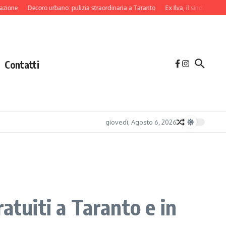
Decoro urbano: pulizia straordinaria a Taranto
Ex Ilva, il sindaco di Taranto l
Contatti
giovedì, Agosto 6, 2026
atuiti a Taranto e in