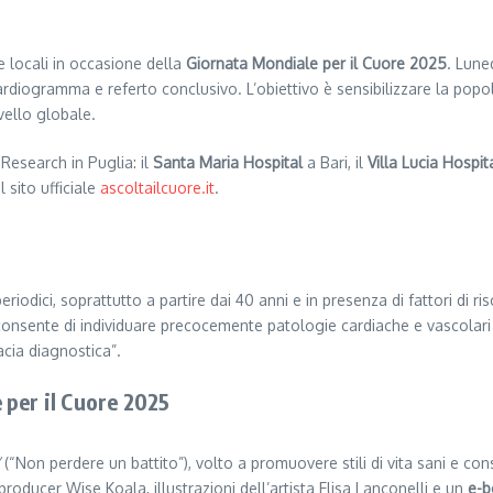
e locali in occasione della
Giornata Mondiale per il Cuore 2025
. Lune
ardiogramma e referto conclusivo. L’obiettivo è sensibilizzare la popo
vello globale.
Research in Puglia: il
Santa Maria Hospital
a Bari, il
Villa Lucia Hospit
 sito ufficiale
ascoltailcuore.it
.
 periodici, soprattutto a partire dai 40 anni e in presenza di fattori di
consente di individuare precocemente patologie cardiache e vascolar
cia diagnostica”.
 per il Cuore 2025
(“Non perdere un battito”), volto a promuovere stili di vita sani e c
 producer Wise Koala, illustrazioni dell’artista Elisa Lanconelli e un
e-b