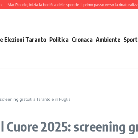
Piccolo, inizia la bonifica delle sponde: il primo passo verso la rinaturalizzazione
e Elezioni Taranto
Politica
Cronaca
Ambiente
Sport
creening gratuiti a Taranto e in Puglia
l Cuore 2025: screening gr