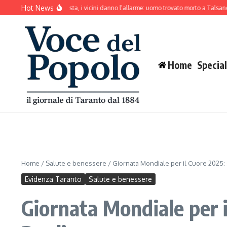
Salta al contenuto
Hot News
 abbaia senza sosta, i vicini danno l’allarme: uomo trovato morto a Talsano
Mar 
Home
Special
Home
/
Salute e benessere
/
Giornata Mondiale per il Cuore 2025: s
Evidenza Taranto
Salute e benessere
Giornata Mondiale per i