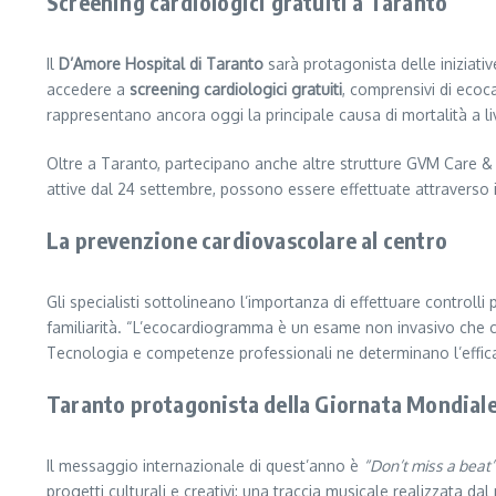
Screening cardiologici gratuiti a Taranto
Il
D’Amore Hospital di Taranto
sarà protagonista delle iniziativ
accedere a
screening cardiologici gratuiti
, comprensivi di ecoc
rappresentano ancora oggi la principale causa di mortalità a li
Oltre a Taranto, partecipano anche altre strutture GVM Care & 
attive dal 24 settembre, possono essere effettuate attraverso il
La prevenzione cardiovascolare al centro
Gli specialisti sottolineano l’importanza di effettuare controlli
familiarità. “L’ecocardiogramma è un esame non invasivo che 
Tecnologia e competenze professionali ne determinano l’effica
Taranto protagonista della Giornata Mondiale
Il messaggio internazionale di quest’anno è
“Don’t miss a beat”
progetti culturali e creativi: una traccia musicale realizzata dal