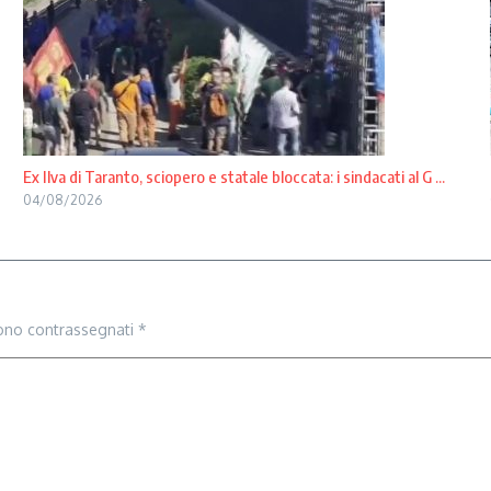
Ex Ilva di Taranto, sciopero e statale bloccata: i sindacati al G ...
04/08/2026
sono contrassegnati
*