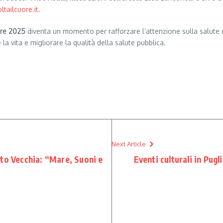
ltailcuore.it
.
ore 2025
diventa un momento per rafforzare l’attenzione sulla salute c
 vita e migliorare la qualità della salute pubblica.
Next Article
to Vecchia: “Mare, Suoni e
Eventi culturali in Pug