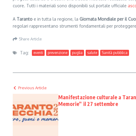
cuore. Tutti i materiali sono disponibili sul portale ufficiale
asco
A
Taranto
e in tutta la regione, la
Giornata Mondiale per il Cu
regolari rappresentano strumenti fondamentali per proteggere la
Share Article
Tag:
eventi
prevenzione
puglia
salute
Sanità pubblica
Previous Article
Manifestazione culturale a Taran
Memorie” il 27 settembre