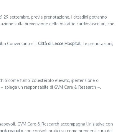
dì 29 settembre, previa prenotazione, i cittadini potranno
lazione sulla prevenzione delle malattie cardiovascolari, che
al
a Conversano e il
Città di Lecce Hospital
. Le prenotazioni,
 rischio come fumo, colesterolo elevato, ipertensione o
i – spiega un responsabile di GVM Care & Research –.
onsapevoli. GVM Care & Research accompagna l’iniziativa con
ook gratuito
con consigli pratici su come prendersi cura del