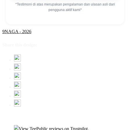
*Testimoni di atas merupakan pengalaman dan ulasan asli dari
pengguna aktif kami*
9NAGA - 2026
Share this design: