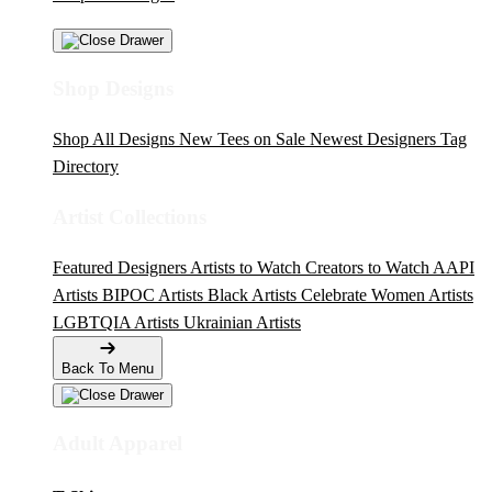
Shop Designs
Shop All Designs
New Tees on Sale
Newest Designers
Tag
Directory
Artist Collections
Featured Designers
Artists to Watch
Creators to Watch
AAPI
Artists
BIPOC Artists
Black Artists
Celebrate Women Artists
LGBTQIA Artists
Ukrainian Artists
Back To Menu
Adult Apparel