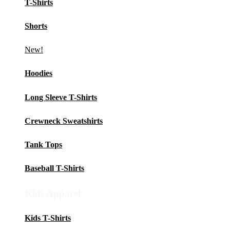
T-Shirts
Shorts
New!
Hoodies
Long Sleeve T-Shirts
Crewneck Sweatshirts
Tank Tops
Baseball T-Shirts
Kids Apparel
Kids T-Shirts