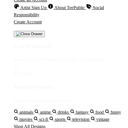
Artist Sign Up
About TeePublic
Social
Responsibility
Create Account
Cart Preview (0)
You're
IDR5,000
Away from
FREE US Shipping!
$0
IDR5,000
Your Cart is empty...
Discover something you'll love!
animals
anime
drinks
fantasy
food
funny
movies
sci-fi
sports
television
vintage
Shop All Designs