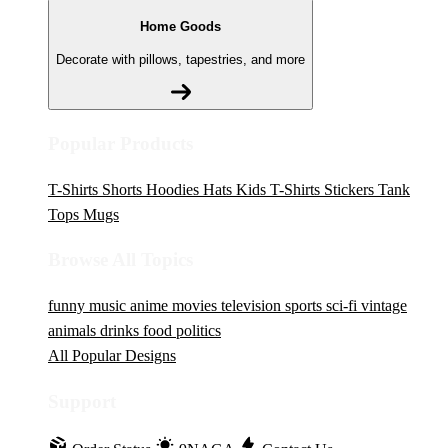
Home Goods
Decorate with pillows, tapestries, and more
Popular Products
T-Shirts
Shorts
Hoodies
Hats
Kids T-Shirts
Stickers
Tank
Tops
Mugs
Browse All Topics
funny
music
anime
movies
television
sports
sci-fi
vintage
animals
drinks
food
politics
All Popular Designs
Support