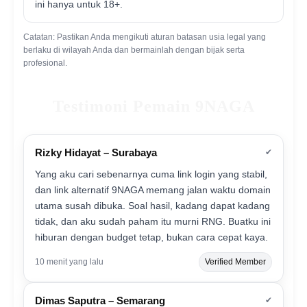
ini hanya untuk 18+.
Catatan: Pastikan Anda mengikuti aturan batasan usia legal yang
berlaku di wilayah Anda dan bermainlah dengan bijak serta
profesional.
Testimoni Pemain 9NAGA
Rizky Hidayat – Surabaya
✔
Yang aku cari sebenarnya cuma link login yang stabil,
dan link alternatif 9NAGA memang jalan waktu domain
utama susah dibuka. Soal hasil, kadang dapat kadang
tidak, dan aku sudah paham itu murni RNG. Buatku ini
hiburan dengan budget tetap, bukan cara cepat kaya.
10 menit yang lalu
Verified Member
Dimas Saputra – Semarang
✔