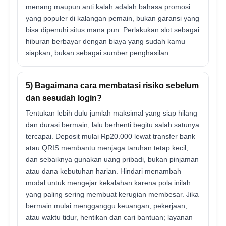
menang maupun anti kalah adalah bahasa promosi
yang populer di kalangan pemain, bukan garansi yang
bisa dipenuhi situs mana pun. Perlakukan slot sebagai
hiburan berbayar dengan biaya yang sudah kamu
siapkan, bukan sebagai sumber penghasilan.
5) Bagaimana cara membatasi risiko sebelum
dan sesudah login?
Tentukan lebih dulu jumlah maksimal yang siap hilang
dan durasi bermain, lalu berhenti begitu salah satunya
tercapai. Deposit mulai Rp20.000 lewat transfer bank
atau QRIS membantu menjaga taruhan tetap kecil,
dan sebaiknya gunakan uang pribadi, bukan pinjaman
atau dana kebutuhan harian. Hindari menambah
modal untuk mengejar kekalahan karena pola inilah
yang paling sering membuat kerugian membesar. Jika
bermain mulai mengganggu keuangan, pekerjaan,
atau waktu tidur, hentikan dan cari bantuan; layanan