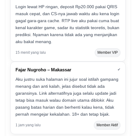
Login lewat HP ringan, deposit Rp20.000 pakai QRIS
masuk cepat, dan CS-nya jawab waktu aku kena login
gagal gara-gara cache. RTP live aku pakai cuma buat
kenal karakter game, sadar itu statistik teoretis, bukan
prediksi. Nyaman karena tidak ada yang menjanjikan
aku bakal menang.
15 menit yang lalu
Member VIP
Fajar Nugroho – Makassar
✔
Aku justru suka halaman ini jujur soal istilah gampang
menang dan anti kalah, jelas disebut tidak ada
garansinya. Link alternatifnya juga selalu update jadi
tetap bisa masuk walau domain utama diblokir. Aku
pasang batas harian dan berhenti kalau kena, tidak
pernah mengejar kekalahan. 18+ dan tetap bijak.
1 jam yang lalu
Member Aktif