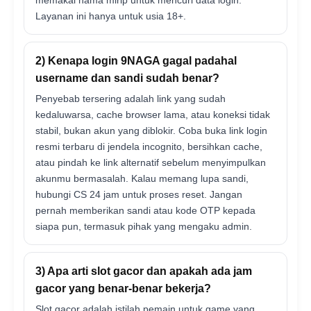
Layanan ini hanya untuk usia 18+.
2) Kenapa login 9NAGA gagal padahal
username dan sandi sudah benar?
Penyebab tersering adalah link yang sudah
kedaluwarsa, cache browser lama, atau koneksi tidak
stabil, bukan akun yang diblokir. Coba buka link login
resmi terbaru di jendela incognito, bersihkan cache,
atau pindah ke link alternatif sebelum menyimpulkan
akunmu bermasalah. Kalau memang lupa sandi,
hubungi CS 24 jam untuk proses reset. Jangan
pernah memberikan sandi atau kode OTP kepada
siapa pun, termasuk pihak yang mengaku admin.
3) Apa arti slot gacor dan apakah ada jam
gacor yang benar-benar bekerja?
Slot gacor adalah istilah pemain untuk game yang