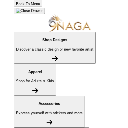
Back To Menu
Shop Designs
Discover a classic design or new favorite artist
Apparel
Shop for Adults & Kids
Accessories
Express yourself with stickers and more