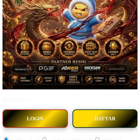
BY:
9NAGA.
LOGIN
DAFTAR
Style
LINK LOGIN
LINK ALTERNATIF
DAFTAR