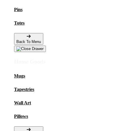
Pins
Totes
Back To Menu
Home Goods
Mugs
Tapestries
Wall Art
Pillows