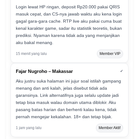
Login lewat HP ringan, deposit Rp20.000 pakai QRIS
masuk cepat, dan CS-nya jawab waktu aku kena login
gagal gara-gara cache. RTP live aku pakai cuma buat
kenal karakter game, sadar itu statistik teoretis, bukan
prediksi. Nyaman karena tidak ada yang menjanjikan
aku bakal menang.
15 menit yang lalu
Member VIP
Fajar Nugroho – Makassar
✔
Aku justru suka halaman ini jujur soal istilah gampang
menang dan anti kalah, jelas disebut tidak ada
garansinya. Link alternatifnya juga selalu update jadi
tetap bisa masuk walau domain utama diblokir. Aku
pasang batas harian dan berhenti kalau kena, tidak
pernah mengejar kekalahan. 18+ dan tetap bijak.
1 jam yang lalu
Member Aktif