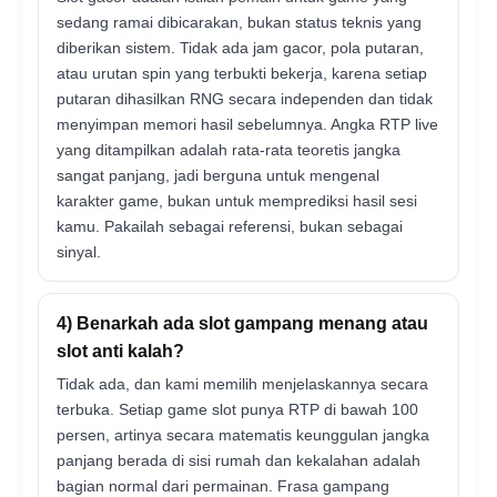
sedang ramai dibicarakan, bukan status teknis yang
diberikan sistem. Tidak ada jam gacor, pola putaran,
atau urutan spin yang terbukti bekerja, karena setiap
putaran dihasilkan RNG secara independen dan tidak
menyimpan memori hasil sebelumnya. Angka RTP live
yang ditampilkan adalah rata-rata teoretis jangka
sangat panjang, jadi berguna untuk mengenal
karakter game, bukan untuk memprediksi hasil sesi
kamu. Pakailah sebagai referensi, bukan sebagai
sinyal.
4) Benarkah ada slot gampang menang atau
slot anti kalah?
Tidak ada, dan kami memilih menjelaskannya secara
terbuka. Setiap game slot punya RTP di bawah 100
persen, artinya secara matematis keunggulan jangka
panjang berada di sisi rumah dan kekalahan adalah
bagian normal dari permainan. Frasa gampang