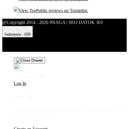
@Copyright 2014 - 2026 9NAGA | SEO DATOK 303
Indonesia - IDR
Product Safety
Intellectual Property Policy
CA: Do Not Sell My
Personal Information
Privacy Policy
Terms
Welcome Guest!
Log In
Sign Up
Create an account to save your favorite designs for viewing
anytime, on any device.
Create an Account