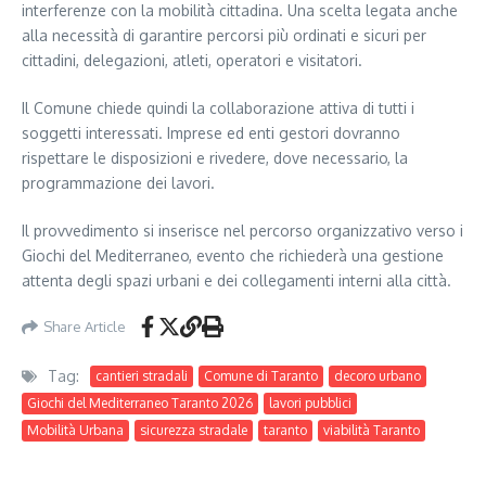
interferenze con la mobilità cittadina. Una scelta legata anche
alla necessità di garantire percorsi più ordinati e sicuri per
cittadini, delegazioni, atleti, operatori e visitatori.
Il Comune chiede quindi la collaborazione attiva di tutti i
soggetti interessati. Imprese ed enti gestori dovranno
rispettare le disposizioni e rivedere, dove necessario, la
programmazione dei lavori.
Il provvedimento si inserisce nel percorso organizzativo verso i
Giochi del Mediterraneo, evento che richiederà una gestione
attenta degli spazi urbani e dei collegamenti interni alla città.
Share Article
Tag:
cantieri stradali
Comune di Taranto
decoro urbano
Giochi del Mediterraneo Taranto 2026
lavori pubblici
Mobilità Urbana
sicurezza stradale
taranto
viabilità Taranto