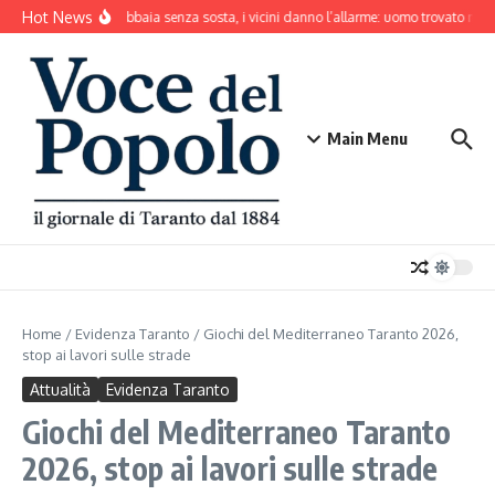
Salta al contenuto
Hot News
Il cane abbaia senza sosta, i vicini danno l’allarme: uomo trovato mor
Main Menu
Home
/
Evidenza Taranto
/
Giochi del Mediterraneo Taranto 2026,
stop ai lavori sulle strade
Attualità
Evidenza Taranto
Giochi del Mediterraneo Taranto
2026, stop ai lavori sulle strade