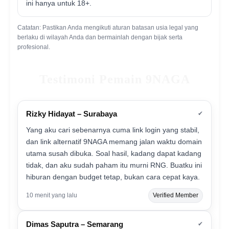
ini hanya untuk 18+.
Catatan: Pastikan Anda mengikuti aturan batasan usia legal yang
berlaku di wilayah Anda dan bermainlah dengan bijak serta
profesional.
Testimoni Pemain 9NAGA
Rizky Hidayat – Surabaya
✔
Yang aku cari sebenarnya cuma link login yang stabil,
dan link alternatif 9NAGA memang jalan waktu domain
utama susah dibuka. Soal hasil, kadang dapat kadang
tidak, dan aku sudah paham itu murni RNG. Buatku ini
hiburan dengan budget tetap, bukan cara cepat kaya.
10 menit yang lalu
Verified Member
Dimas Saputra – Semarang
✔