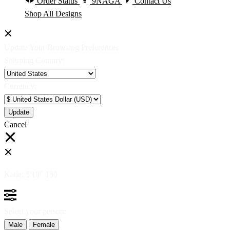
Order Status
9NAGA
Contact Us
Shop All Designs
Update Your Browsing Preferences
Shipping Country:
Currency:
Cancel
Katie:
5'10"
160
Select your person:
Male
Female