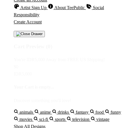
Artist Sign Up
About TeePublic
Social
Responsibility
Create Account
Cart Preview (0)
You're
IDR5,000
Away from
FREE US Shipping!
$0
IDR5,000
Your Cart is empty...
Discover something you'll love!
animals
anime
drinks
fantasy
food
funny
movies
sci-fi
sports
television
vintage
Shop All Designs