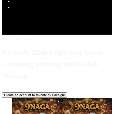
Explore Categories
Popular Products
Shop All Designs
9NAGA
LINK LOGIN 9NAGA
LINK
ALTERNATIF
DAFTAR 9NAGA
SLOT GACOR
RTP LIVE
MAIN BIJAK 18+
Design ID: 74235272
9NAGA: Link Login Slot Gacor
Gampang Menang Anti Kalah
Mantap
IDR 20.000
Create an account to favorite this design!