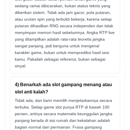
sedang ramai dibicarakan, bukan status teknis yang
diberikan sistem. Tidak ada jam gacor, pola putaran,
atau urutan spin yang terbukti bekerja, karena setiap
putaran dihasilkan RNG secara independen dan tidak
menyimpan memori hasil sebelumnya. Angka RTP live
yang ditampilkan adalah rata-rata teoretis jangka
sangat panjang, jadi berguna untuk mengenal
karakter game, bukan untuk memprediksi hasil sesi
kamu. Pakailah sebagai referensi, bukan sebagai
sinyal.
4) Benarkah ada slot gampang menang atau
slot anti kalah?
Tidak ada, dan kami memilih menjelaskannya secara
terbuka. Setiap game slot punya RTP di bawah 100
persen, artinya secara matematis keunggulan jangka
panjang berada di sisi rumah dan kekalahan adalah
bagian normal dari permainan. Frasa gampang