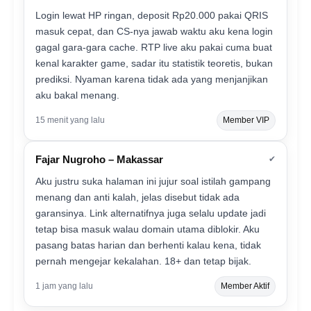
Login lewat HP ringan, deposit Rp20.000 pakai QRIS
masuk cepat, dan CS-nya jawab waktu aku kena login
gagal gara-gara cache. RTP live aku pakai cuma buat
kenal karakter game, sadar itu statistik teoretis, bukan
prediksi. Nyaman karena tidak ada yang menjanjikan
aku bakal menang.
15 menit yang lalu
Member VIP
Fajar Nugroho – Makassar
✔
Aku justru suka halaman ini jujur soal istilah gampang
menang dan anti kalah, jelas disebut tidak ada
garansinya. Link alternatifnya juga selalu update jadi
tetap bisa masuk walau domain utama diblokir. Aku
pasang batas harian dan berhenti kalau kena, tidak
pernah mengejar kekalahan. 18+ dan tetap bijak.
1 jam yang lalu
Member Aktif