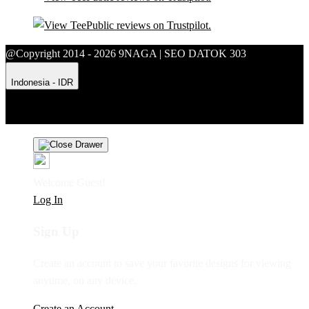
@Copyright 2014 - 2026 9NAGA | SEO DATOK 303
Indonesia - IDR
Product Safety
Intellectual Property Policy
CA: Do Not Sell My
Personal Information
Privacy Policy
Terms
Welcome Guest!
Log In
Sign Up
Create an account to save your favorite designs for viewing
anytime, on any device.
Create an Account