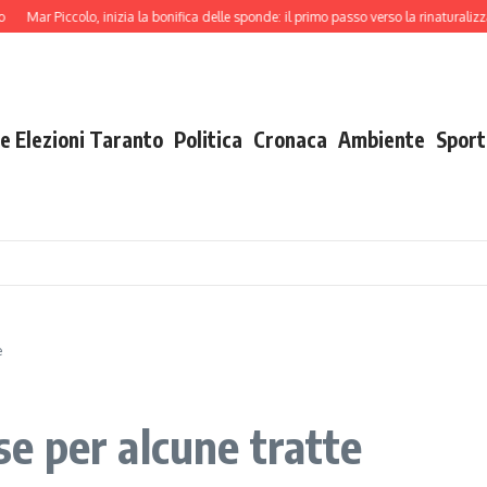
 Piccolo, inizia la bonifica delle sponde: il primo passo verso la rinaturalizzazione
e Elezioni Taranto
Politica
Cronaca
Ambiente
Sport
e
sse per alcune tratte