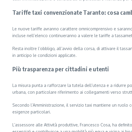
Tariffe taxi convenzionate Taranto: cosa cam
Le nuove tariffe avranno carattere omnicomprensivo e saranno re
incluse nell’elenco continueranno a valere le tariffe a tassame
Resta inoltre l’obbligo, all’avvio della corsa, di attivare il t
in anticipo le condizioni applicate.
Più trasparenza per cittadini e utenti
La misura punta a rafforzare la tutela dell’utenza e a ridurre p
urbana, con particolare riferimento ai collegamenti verso struttu
Secondo l’Amministrazione, il servizio taxi mantiene un ruolo co
esigenze particolari.
L’assessore alle Attività produttive, Francesco Cosa, ha definit
essenziali e contribuisce a una mobilità più equa e vicina ai biso