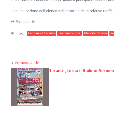
La pubblicazione dell’elenco delle tratte e delle relative tariff
Share Article
Tag:
Comune di Taranto
Francesco Cosa
Mobilità Urbana
se
Previous Article
Taranto, torna il Raduno Aeromod