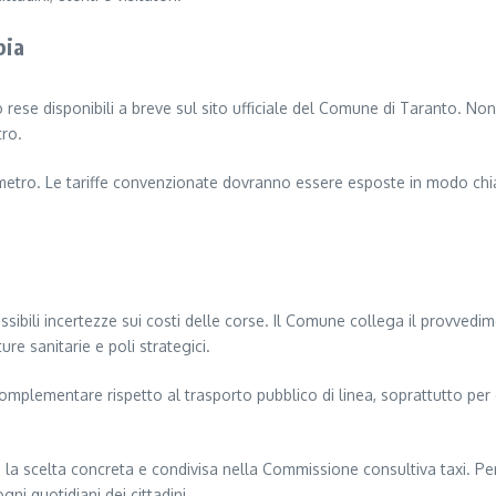
bia
se disponibili a breve sul sito ufficiale del Comune di Taranto. Non s
tro.
assametro. Le tariffe convenzionate dovranno essere esposte in modo chia
ossibili incertezze sui costi delle corse. Il Comune collega il provve
re sanitarie e poli strategici.
mplementare rispetto al trasporto pubblico di linea, soprattutto per ch
o la scelta concreta e condivisa nella Commissione consultiva taxi. Per
gni quotidiani dei cittadini.