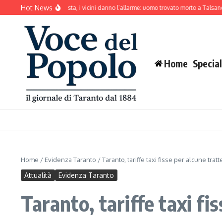
Salta al contenuto
Hot News
ne abbaia senza sosta, i vicini danno l’allarme: uomo trovato morto a Talsano
Mar
Home
Special
Home
/
Evidenza Taranto
/
Taranto, tariffe taxi fisse per alcune tratt
Attualità
Evidenza Taranto
Taranto, tariffe taxi fi