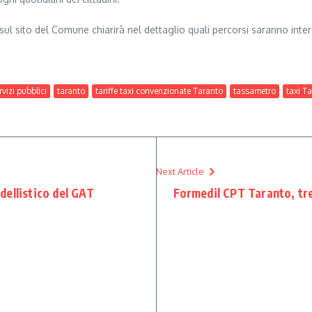
e sul sito del Comune chiarirà nel dettaglio quali percorsi saranno inter
rvizi pubblici
taranto
tariffe taxi convenzionate Taranto
tassametro
taxi T
Next Article
ellistico del GAT
Formedil CPT Taranto, tre