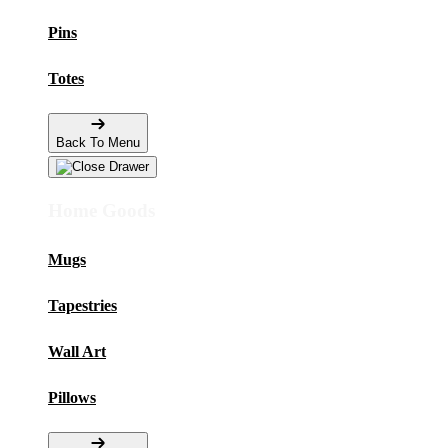
Pins
Totes
Back To Menu
Home Goods
Mugs
Tapestries
Wall Art
Pillows