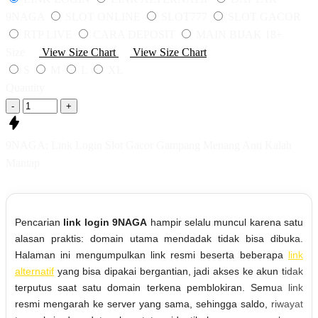
9NAGA
SLOT ONLINE
SLOT777
SLOT GACOR
RTP LIVE
CARA DEPOSIT
MAIN BIJAK 18+
Size
View Size Chart
View Size Chart
S
M
L
XL
Quantity
-
+
9NAGA: Link Login Slot Gacor Gampang Menang Anti Kalah
Mantap
Pencarian
link login 9NAGA
hampir selalu muncul karena satu
alasan praktis: domain utama mendadak tidak bisa dibuka.
Halaman ini mengumpulkan link resmi beserta beberapa
link
alternatif
yang bisa dipakai bergantian, jadi akses ke akun tidak
terputus saat satu domain terkena pemblokiran. Semua link
resmi mengarah ke server yang sama, sehingga saldo, riwayat