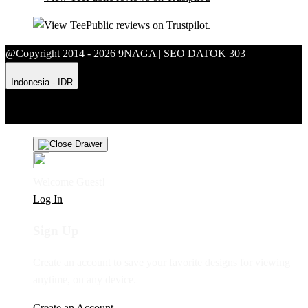
@Copyright 2014 - 2026 9NAGA | SEO DATOK 303
Indonesia - IDR
Product Safety
Intellectual Property Policy
CA: Do Not Sell My
Personal Information
Privacy Policy
Terms
Welcome Guest!
Log In
Sign Up
Create an account to save your favorite designs for viewing
anytime, on any device.
Create an Account