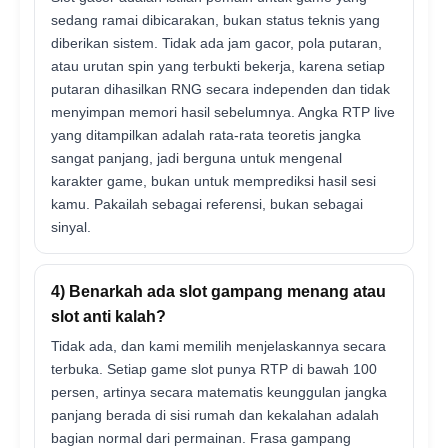
sedang ramai dibicarakan, bukan status teknis yang
diberikan sistem. Tidak ada jam gacor, pola putaran,
atau urutan spin yang terbukti bekerja, karena setiap
putaran dihasilkan RNG secara independen dan tidak
menyimpan memori hasil sebelumnya. Angka RTP live
yang ditampilkan adalah rata-rata teoretis jangka
sangat panjang, jadi berguna untuk mengenal
karakter game, bukan untuk memprediksi hasil sesi
kamu. Pakailah sebagai referensi, bukan sebagai
sinyal.
4) Benarkah ada slot gampang menang atau
slot anti kalah?
Tidak ada, dan kami memilih menjelaskannya secara
terbuka. Setiap game slot punya RTP di bawah 100
persen, artinya secara matematis keunggulan jangka
panjang berada di sisi rumah dan kekalahan adalah
bagian normal dari permainan. Frasa gampang