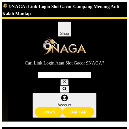
9NAGA: Link Login Slot Gacor Gampang Menang Anti
Kalah Mantap
Shop
Cari Link Login Atau Slot Gacor 9NAGA?
Account
LOGIN
DAFTAR