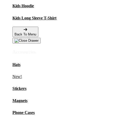
Kids Hoodie
Kids Long Sleeve T-Shirt
Back To Menu
Accessories
Hats
New!
Stickers
Magnets
Phone Cases