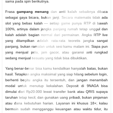
sama pada spin berikutnya.
Frasa
gampang menang
dan
anti kalah
sebaiknya dibaca
sebagai gaya bicara, bukan janji. Secara matematis tidak ada
slot yang bebas kalah — setiap game punya RTP di bawah
100%, artinya dalam jangka panjang rumah tetap unggul dan
kalah adalah bagian normal dari permainan. Angka RTP live
yang ditampilkan adalah rata-rata teoretis jangka sangat
panjang, bukan ramalan untuk sesi kamu malam ini. Siapa pun
yang menjual pola, jam gacor, atau garansi anti rungkad
sedang menjual sesuatu yang tidak bisa dibuktikan.
Yang benar-benar bisa kamu kendalikan hanyalah batas, bukan
hasil. Tetapkan angka maksimal yang siap hilang sebelum login,
berhenti begitu angka itu tersentuh, dan jangan menambah
modal untuk menutup kekalahan. Deposit di 9NAGA bisa
dimulai dari Rp20.000 lewat transfer bank atau QRIS supaya
taruhan tetap kecil, dan gunakan uang pribadi, bukan pinjaman
atau dana kebutuhan harian. Layanan ini khusus 18+; kalau
bermain sudah mengganggu keuangan atau waktu tidur, itu