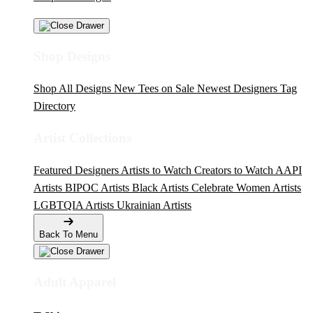
Shop Designs
Shop All Designs
New Tees on Sale
Newest Designers
Tag
Directory
Artist Collections
Featured Designers
Artists to Watch
Creators to Watch
AAPI
Artists
BIPOC Artists
Black Artists
Celebrate Women Artists
LGBTQIA Artists
Ukrainian Artists
Back To Menu
Adult Apparel