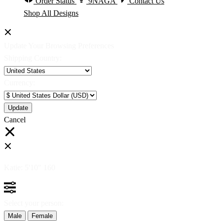
Order Status
9NAGA
Contact Us
Shop All Designs
Update Your Browsing Preferences
Shipping Country:
Currency:
Cancel
Katie:
5'10"
160
Select your person:
Male
Female