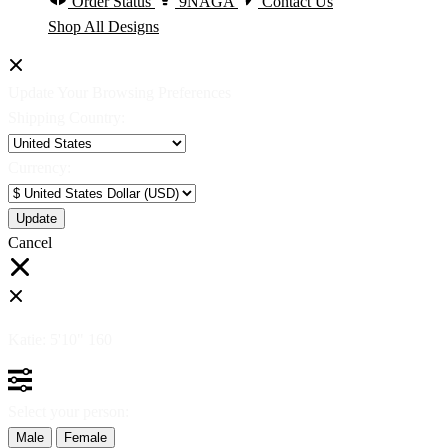
Order Status
9NAGA
Contact Us
Shop All Designs
Update Your Browsing Preferences
Shipping Country:
Currency:
Cancel
Katie:
5'10"
160
Select your person:
Male
Female