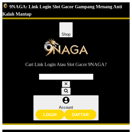
9NAGA: Link Login Slot Gacor Gampang Menang Anti
Kalah Mantap
Shop
Cari Link Login Atau Slot Gacor 9NAGA?
Account
LOGIN
DAFTAR