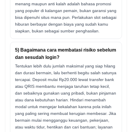
menang maupun anti kalah adalah bahasa promosi
yang populer di kalangan pemain, bukan garansi yang
bisa dipenuhi situs mana pun. Perlakukan slot sebagai
hiburan berbayar dengan biaya yang sudah kamu
siapkan, bukan sebagai sumber penghasilan.
5) Bagaimana cara membatasi risiko sebelum
dan sesudah login?
Tentukan lebih dulu jumlah maksimal yang siap hilang
dan durasi bermain, lalu berhenti begitu salah satunya
tercapai. Deposit mulai Rp20.000 lewat transfer bank
atau QRIS membantu menjaga taruhan tetap kecil,
dan sebaiknya gunakan uang pribadi, bukan pinjaman
atau dana kebutuhan harian. Hindari menambah
modal untuk mengejar kekalahan karena pola inilah
yang paling sering membuat kerugian membesar. Jika
bermain mulai mengganggu keuangan, pekerjaan,
atau waktu tidur, hentikan dan cari bantuan; layanan