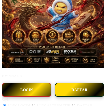
BY:
9NAGA.
LOGIN
DAFTAR
Style
LINK LOGIN
LINK ALTERNATIF
DAFTAR