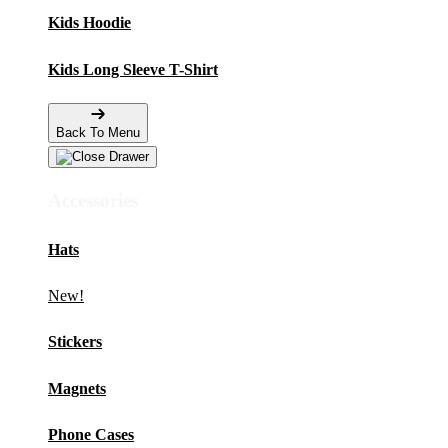
Kids Hoodie
Kids Long Sleeve T-Shirt
Back To Menu
Accessories
Hats
New!
Stickers
Magnets
Phone Cases