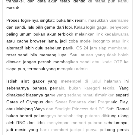
transaksi, dan data akun tetap identik ke mana pun kamu
masuk.
Proses login-nya singkat: buka link resmi, masukkan username
dan sandi, lalu pilih game dari lobi. Kalau login gagal, penyebab
paling umum bukan akun terblokir melainkan link kedaluwarsa
atau cache browser lama, jadi coba mode incognito atau link
alternatif lebih dulu sebelum panik. CS 24 jam siap membantu
reset sandi bila memang lupa. Satu aturan yang tidak boleh
ditawar: jangan pernah membagikan sandi atau kode OTP ke
siapa pun, termasuk yang mengaku admin.
Istilah
slot gacor
yang menempel di judul halaman ini
sebenarnya bahasa pemain, bukan kategori teknis. Yang
dimaksud biasanya game yang sedang ramai dimainkan seperti
Gates of Olympus dan Sweet Bonanza dari Pragmatic Play,
atau Mahjong Ways dan Starlight Princess dari PG Soft. Ramai
bukan berarti peluangnya berubah: tiap putaran dihitung ulang
oleh RNG dan tidak menyimpan memori putaran sebelumnya,
jadi mesin yang baru memberi jackpot punya peluang persis