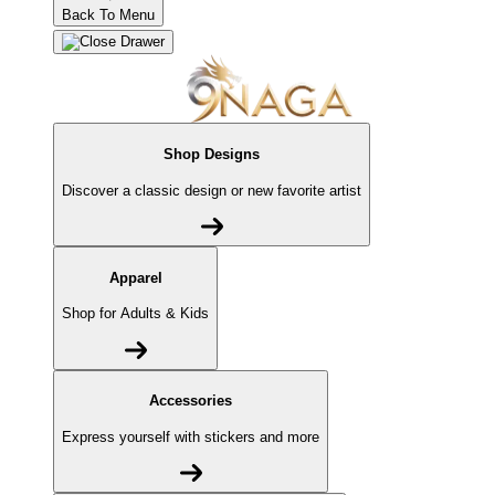
Back To Menu
Shop Designs
Discover a classic design or new favorite artist
Apparel
Shop for Adults & Kids
Accessories
Express yourself with stickers and more