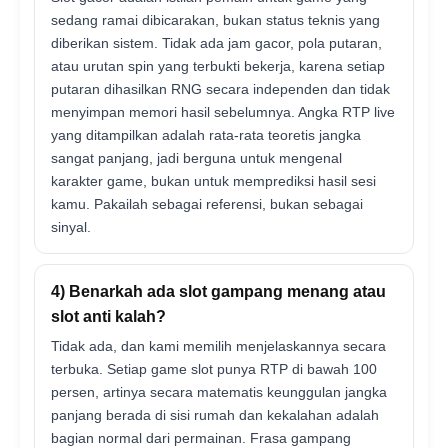
sedang ramai dibicarakan, bukan status teknis yang
diberikan sistem. Tidak ada jam gacor, pola putaran,
atau urutan spin yang terbukti bekerja, karena setiap
putaran dihasilkan RNG secara independen dan tidak
menyimpan memori hasil sebelumnya. Angka RTP live
yang ditampilkan adalah rata-rata teoretis jangka
sangat panjang, jadi berguna untuk mengenal
karakter game, bukan untuk memprediksi hasil sesi
kamu. Pakailah sebagai referensi, bukan sebagai
sinyal.
4) Benarkah ada slot gampang menang atau
slot anti kalah?
Tidak ada, dan kami memilih menjelaskannya secara
terbuka. Setiap game slot punya RTP di bawah 100
persen, artinya secara matematis keunggulan jangka
panjang berada di sisi rumah dan kekalahan adalah
bagian normal dari permainan. Frasa gampang