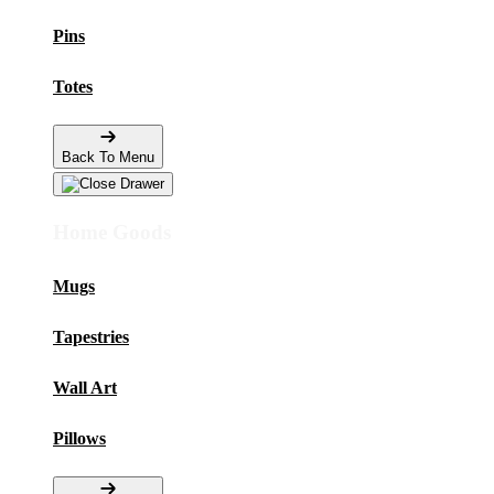
Pins
Totes
Back To Menu
Home Goods
Mugs
Tapestries
Wall Art
Pillows