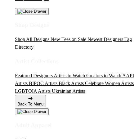
Shop Designs
Shop All Designs
New Tees on Sale
Newest Designers
Tag
Directory
Artist Collections
Featured Designers
Artists to Watch
Creators to Watch
AAPI
Artists
BIPOC Artists
Black Artists
Celebrate Women Artists
LGBTQIA Artists
Ukrainian Artists
Back To Menu
Adult Apparel