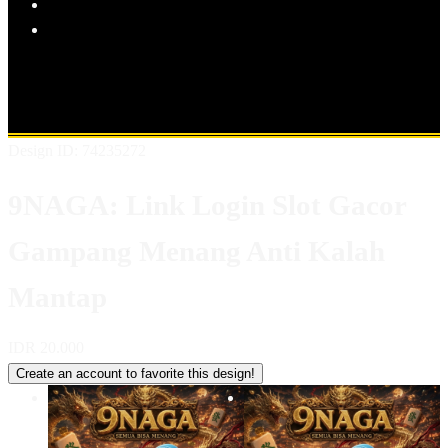
Explore Categories
Popular Products
Shop All Designs
9NAGA
LINK LOGIN 9NAGA
LINK
ALTERNATIF
DAFTAR 9NAGA
SLOT GACOR
RTP LIVE
MAIN BIJAK 18+
Design ID: 74235272
9NAGA: Link Login Slot Gacor
Gampang Menang Anti Kalah
Mantap
IDR 20.000
Create an account to favorite this design!