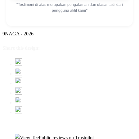
*Testimoni di atas merupakan pengalaman dan ulasan asli dari
pengguna aktif kami*
9NAGA - 2026
Share this design: