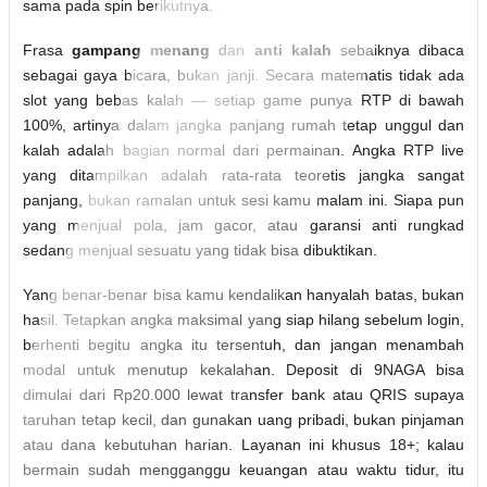
sama pada spin berikutnya.
Frasa
gampang menang
dan
anti kalah
sebaiknya dibaca
sebagai gaya bicara, bukan janji. Secara matematis tidak ada
slot yang bebas kalah — setiap game punya RTP di bawah
100%, artinya dalam jangka panjang rumah tetap unggul dan
kalah adalah bagian normal dari permainan. Angka RTP live
yang ditampilkan adalah rata-rata teoretis jangka sangat
panjang, bukan ramalan untuk sesi kamu malam ini. Siapa pun
yang menjual pola, jam gacor, atau garansi anti rungkad
sedang menjual sesuatu yang tidak bisa dibuktikan.
Yang benar-benar bisa kamu kendalikan hanyalah batas, bukan
hasil. Tetapkan angka maksimal yang siap hilang sebelum login,
berhenti begitu angka itu tersentuh, dan jangan menambah
modal untuk menutup kekalahan. Deposit di 9NAGA bisa
dimulai dari Rp20.000 lewat transfer bank atau QRIS supaya
taruhan tetap kecil, dan gunakan uang pribadi, bukan pinjaman
atau dana kebutuhan harian. Layanan ini khusus 18+; kalau
bermain sudah mengganggu keuangan atau waktu tidur, itu