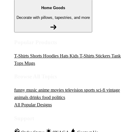
Home Goods
Decorate with pillows, tapestries, and more
Popular Products
T-Shirts
Shorts
Hoodies
Hats
Kids T-Shirts
Stickers
Tank
Tops
Mugs
Browse All Topics
funny
music
anime
movies
television
sports
sci-fi
vintage
animals
drinks
food
politics
All Popular Designs
Support