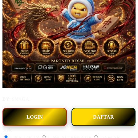
BY:
9NAGA.
LOGIN
DAFTAR
Style
LINK LOGIN
LINK ALTERNATIF
DAFTAR