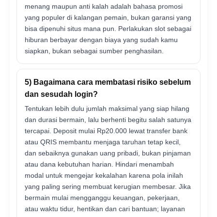
menang maupun anti kalah adalah bahasa promosi
yang populer di kalangan pemain, bukan garansi yang
bisa dipenuhi situs mana pun. Perlakukan slot sebagai
hiburan berbayar dengan biaya yang sudah kamu
siapkan, bukan sebagai sumber penghasilan.
5) Bagaimana cara membatasi risiko sebelum
dan sesudah login?
Tentukan lebih dulu jumlah maksimal yang siap hilang
dan durasi bermain, lalu berhenti begitu salah satunya
tercapai. Deposit mulai Rp20.000 lewat transfer bank
atau QRIS membantu menjaga taruhan tetap kecil,
dan sebaiknya gunakan uang pribadi, bukan pinjaman
atau dana kebutuhan harian. Hindari menambah
modal untuk mengejar kekalahan karena pola inilah
yang paling sering membuat kerugian membesar. Jika
bermain mulai mengganggu keuangan, pekerjaan,
atau waktu tidur, hentikan dan cari bantuan; layanan