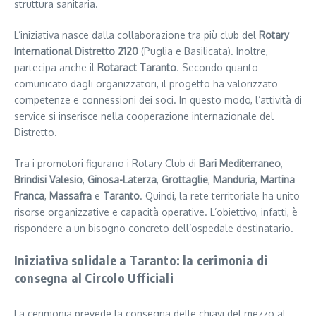
struttura sanitaria.
L’iniziativa nasce dalla collaborazione tra più club del
Rotary
International Distretto 2120
(Puglia e Basilicata). Inoltre,
partecipa anche il
Rotaract Taranto
. Secondo quanto
comunicato dagli organizzatori, il progetto ha valorizzato
competenze e connessioni dei soci. In questo modo, l’attività di
service si inserisce nella cooperazione internazionale del
Distretto.
Tra i promotori figurano i Rotary Club di
Bari Mediterraneo
,
Brindisi Valesio
,
Ginosa-Laterza
,
Grottaglie
,
Manduria
,
Martina
Franca
,
Massafra
e
Taranto
. Quindi, la rete territoriale ha unito
risorse organizzative e capacità operative. L’obiettivo, infatti, è
rispondere a un bisogno concreto dell’ospedale destinatario.
Iniziativa solidale a Taranto: la cerimonia di
consegna al Circolo Ufficiali
La cerimonia prevede la consegna delle chiavi del mezzo al