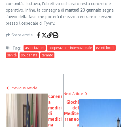
comunità. Tuttavia, l’obiettivo dichiarato resta concreto e
operativo. Infine, la consegna di
martedì 20 gennaio
segna
l’avvio della fase che porterà il mezzo a entrare in servizio
presso l’ospedale di Tyvriv.
Share Article
Tag:
associazioni
cooperazione internazionale
eventi locali
sanità
solidarietà
taranto
Previous Article
Next Article
Carenz
a
Giochi
medici
del
di
Medite
medici
rraneo
na
a