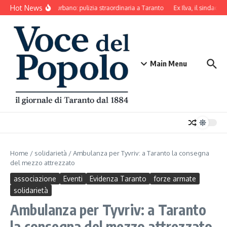
Salta al contenuto
Hot News
Decoro urbano: pulizia straordinaria a Taranto
Ex Ilva, il sindaco d
Main Menu
Home
/
solidarietà
/
Ambulanza per Tyvriv: a Taranto la consegna
del mezzo attrezzato
associazione
Eventi
Evidenza Taranto
forze armate
solidarietà
Ambulanza per Tyvriv: a Taranto
la consegna del mezzo attrezzato