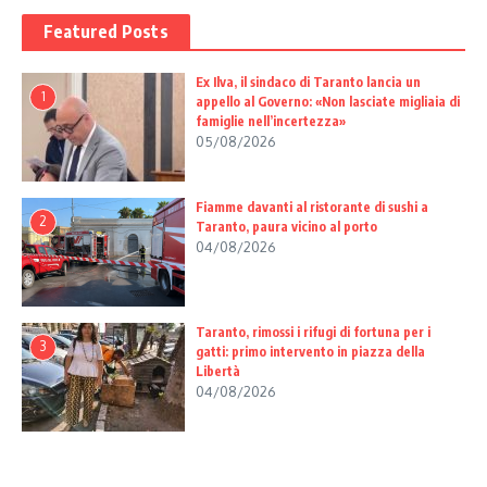
Featured Posts
Ex Ilva, il sindaco di Taranto lancia un
1
appello al Governo: «Non lasciate migliaia di
famiglie nell’incertezza»
05/08/2026
Fiamme davanti al ristorante di sushi a
2
Taranto, paura vicino al porto
04/08/2026
Taranto, rimossi i rifugi di fortuna per i
3
gatti: primo intervento in piazza della
Libertà
04/08/2026