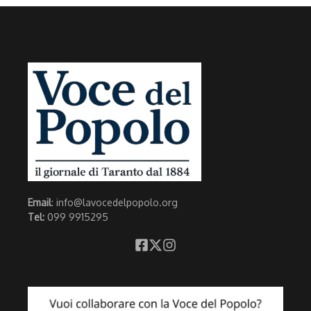
Email
: info@lavocedelpopolo.org
Tel:
099 9915295