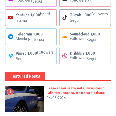
Followers
Followers
Segui
Pin
Iscritti
Followers
Youtube
1,000
Tiktok
1,000
Iscriviti
Segui
Telegram
1,000
Soundcloud
1,000
Membri
Followers
Partecipa
Segui
Followers
Vimeo
1,000
Dribbble
1,000
Followers
Segui
Segui
Featured Posts
Il cane abbaia senza sosta, i vicini danno
1
l’allarme: uomo trovato morto a Talsano
06/08/2026