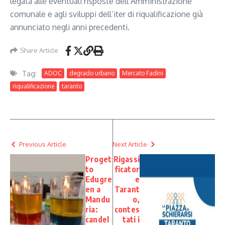
legata alle eventuali risposte dell’Amministrazione
comunale e agli sviluppi dell’iter di riqualificazione già
annunciato negli anni precedenti.
Share Article
Tag:
ADOC
degrado urbano
Mercato Fadini
riqualificazione
taranto
Previous Article
Next Article
Proget
Rigassi
to
ficator
Edugre
e
en a
Tarant
Mandu
o,
ria:
contes
candel
tati i