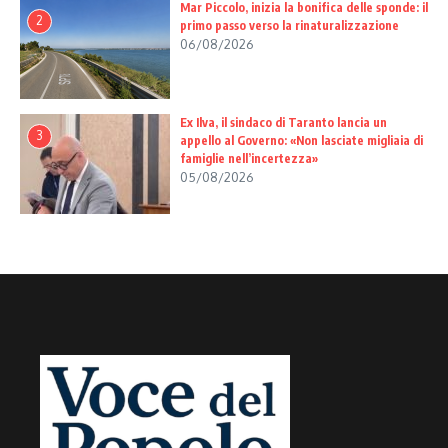
Mar Piccolo, inizia la bonifica delle sponde: il
2
primo passo verso la rinaturalizzazione
06/08/2026
Ex Ilva, il sindaco di Taranto lancia un
3
appello al Governo: «Non lasciate migliaia di
famiglie nell’incertezza»
05/08/2026