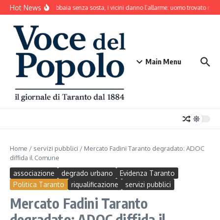
Salta al contenuto
Hot News
Il cane abbaia senza sosta, i vicini danno l’allarme: uomo trovato mort
Main Menu
Home
/
servizi pubblici
/
Mercato Fadini Taranto degradato: ADOC
diffida il Comune
associazione
degrado urbano
Evidenza Taranto
Politica Taranto
riqualificazione
servizi pubblici
Mercato Fadini Taranto
degradato: ADOC diffida il