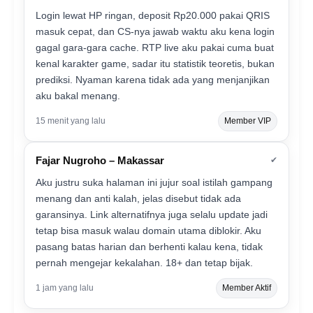
Login lewat HP ringan, deposit Rp20.000 pakai QRIS
masuk cepat, dan CS-nya jawab waktu aku kena login
gagal gara-gara cache. RTP live aku pakai cuma buat
kenal karakter game, sadar itu statistik teoretis, bukan
prediksi. Nyaman karena tidak ada yang menjanjikan
aku bakal menang.
15 menit yang lalu
Member VIP
Fajar Nugroho – Makassar
✔
Aku justru suka halaman ini jujur soal istilah gampang
menang dan anti kalah, jelas disebut tidak ada
garansinya. Link alternatifnya juga selalu update jadi
tetap bisa masuk walau domain utama diblokir. Aku
pasang batas harian dan berhenti kalau kena, tidak
pernah mengejar kekalahan. 18+ dan tetap bijak.
1 jam yang lalu
Member Aktif