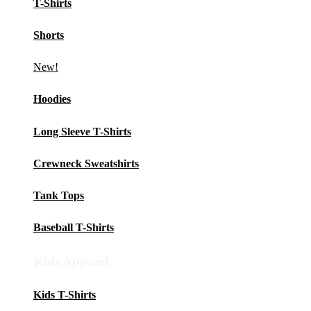
T-Shirts
Shorts
New!
Hoodies
Long Sleeve T-Shirts
Crewneck Sweatshirts
Tank Tops
Baseball T-Shirts
Kids Apparel
Kids T-Shirts