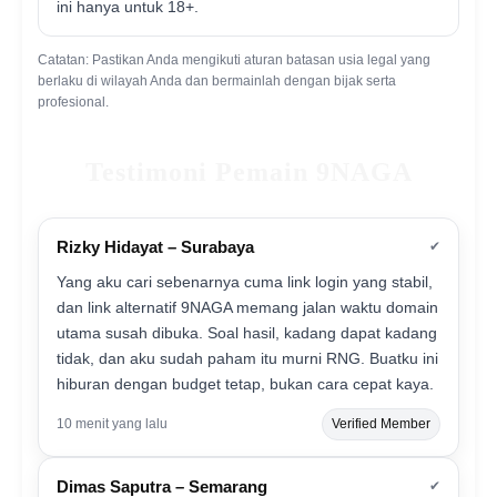
ini hanya untuk 18+.
Catatan: Pastikan Anda mengikuti aturan batasan usia legal yang
berlaku di wilayah Anda dan bermainlah dengan bijak serta
profesional.
Testimoni Pemain 9NAGA
Rizky Hidayat – Surabaya
✔
Yang aku cari sebenarnya cuma link login yang stabil,
dan link alternatif 9NAGA memang jalan waktu domain
utama susah dibuka. Soal hasil, kadang dapat kadang
tidak, dan aku sudah paham itu murni RNG. Buatku ini
hiburan dengan budget tetap, bukan cara cepat kaya.
10 menit yang lalu
Verified Member
Dimas Saputra – Semarang
✔