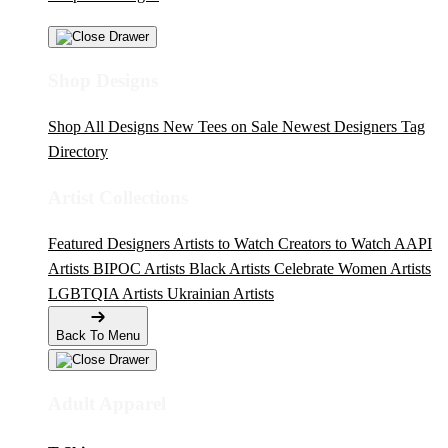
Shop Designs
Shop All Designs
New Tees on Sale
Newest Designers
Tag
Directory
Artist Collections
Featured Designers
Artists to Watch
Creators to Watch
AAPI
Artists
BIPOC Artists
Black Artists
Celebrate Women Artists
LGBTQIA Artists
Ukrainian Artists
Back To Menu
Adult Apparel