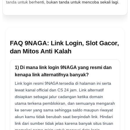
tanda untuk berhenti, bukan tanda untuk mencoba sekali lagi.
FAQ 9NAGA: Link Login, Slot Gacor,
dan Mitos Anti Kalah
1) Di mana link login 9NAGA yang resmi dan
kenapa link alternatifnya banyak?
Link login resmi 9NAGA tersedia di halaman ini serta
lewat kanal official dan CS 24 jam. Link alternatif
disiapkan sebagai jalur cadangan ketika domain
utama terkena pemblokiran, dan semuanya mengarah
ke server yang sama sehingga saldo maupun riwayat
akun kamu tidak berubah saat berpindah link. Hindari
link dari sumber tidak jelas karena banyak situs tiruan
memakai nama mirip untuk mencuri data login.