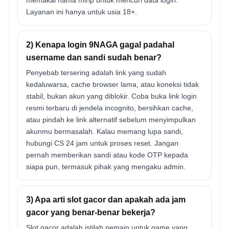
Layanan ini hanya untuk usia 18+.
2) Kenapa login 9NAGA gagal padahal
username dan sandi sudah benar?
Penyebab tersering adalah link yang sudah
kedaluwarsa, cache browser lama, atau koneksi tidak
stabil, bukan akun yang diblokir. Coba buka link login
resmi terbaru di jendela incognito, bersihkan cache,
atau pindah ke link alternatif sebelum menyimpulkan
akunmu bermasalah. Kalau memang lupa sandi,
hubungi CS 24 jam untuk proses reset. Jangan
pernah memberikan sandi atau kode OTP kepada
siapa pun, termasuk pihak yang mengaku admin.
3) Apa arti slot gacor dan apakah ada jam
gacor yang benar-benar bekerja?
Slot gacor adalah istilah pemain untuk game yang