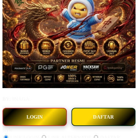
BY:
9NAGA.
LOGIN
DAFTAR
Style
LINK LOGIN
LINK ALTERNATIF
DAFTAR