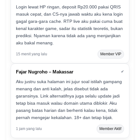
Login lewat HP ringan, deposit Rp20.000 pakai QRIS
masuk cepat, dan CS-nya jawab waktu aku kena login
gagal gara-gara cache. RTP live aku pakai cuma buat
kenal karakter game, sadar itu statistik teoretis, bukan
prediksi. Nyaman karena tidak ada yang menjanjikan
aku bakal menang.
15 menit yang lalu
Member VIP
Fajar Nugroho – Makassar
✔
Aku justru suka halaman ini jujur soal istilah gampang
menang dan anti kalah, jelas disebut tidak ada
garansinya. Link alternatifnya juga selalu update jadi
tetap bisa masuk walau domain utama diblokir. Aku
pasang batas harian dan berhenti kalau kena, tidak
pernah mengejar kekalahan. 18+ dan tetap bijak.
1 jam yang lalu
Member Aktif