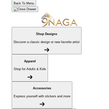
Back To Menu
Shop Designs
Discover a classic design or new favorite artist
Apparel
Shop for Adults & Kids
Accessories
Express yourself with stickers and more