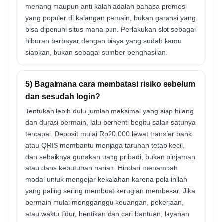
menang maupun anti kalah adalah bahasa promosi
yang populer di kalangan pemain, bukan garansi yang
bisa dipenuhi situs mana pun. Perlakukan slot sebagai
hiburan berbayar dengan biaya yang sudah kamu
siapkan, bukan sebagai sumber penghasilan.
5) Bagaimana cara membatasi risiko sebelum
dan sesudah login?
Tentukan lebih dulu jumlah maksimal yang siap hilang
dan durasi bermain, lalu berhenti begitu salah satunya
tercapai. Deposit mulai Rp20.000 lewat transfer bank
atau QRIS membantu menjaga taruhan tetap kecil,
dan sebaiknya gunakan uang pribadi, bukan pinjaman
atau dana kebutuhan harian. Hindari menambah
modal untuk mengejar kekalahan karena pola inilah
yang paling sering membuat kerugian membesar. Jika
bermain mulai mengganggu keuangan, pekerjaan,
atau waktu tidur, hentikan dan cari bantuan; layanan