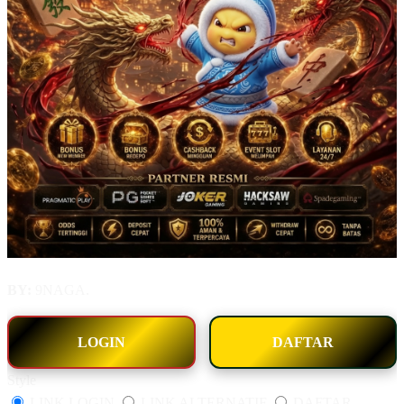
BY:
9NAGA.
LOGIN
DAFTAR
Style
LINK LOGIN
LINK ALTERNATIF
DAFTAR