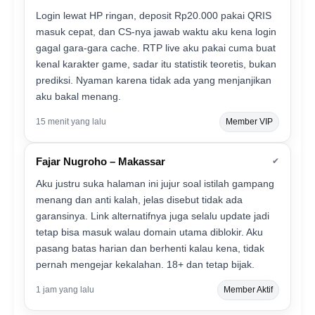
Login lewat HP ringan, deposit Rp20.000 pakai QRIS
masuk cepat, dan CS-nya jawab waktu aku kena login
gagal gara-gara cache. RTP live aku pakai cuma buat
kenal karakter game, sadar itu statistik teoretis, bukan
prediksi. Nyaman karena tidak ada yang menjanjikan
aku bakal menang.
15 menit yang lalu
Member VIP
Fajar Nugroho – Makassar
✔
Aku justru suka halaman ini jujur soal istilah gampang
menang dan anti kalah, jelas disebut tidak ada
garansinya. Link alternatifnya juga selalu update jadi
tetap bisa masuk walau domain utama diblokir. Aku
pasang batas harian dan berhenti kalau kena, tidak
pernah mengejar kekalahan. 18+ dan tetap bijak.
1 jam yang lalu
Member Aktif