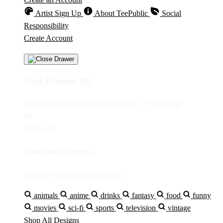
Artist Sign Up
About TeePublic
Social
Responsibility
Create Account
Cart Preview (0)
You're
IDR5,000
Away from
FREE US Shipping!
$0
IDR5,000
Your Cart is empty...
Discover something you'll love!
animals
anime
drinks
fantasy
food
funny
movies
sci-fi
sports
television
vintage
Shop All Designs