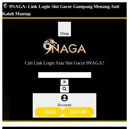
9NAGA: Link Login Slot Gacor Gampang Menang Anti
Kalah Mantap
Shop
Cari Link Login Atau Slot Gacor 9NAGA?
Account
LOGIN
DAFTAR