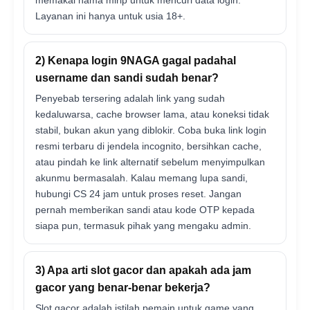
Layanan ini hanya untuk usia 18+.
2) Kenapa login 9NAGA gagal padahal
username dan sandi sudah benar?
Penyebab tersering adalah link yang sudah
kedaluwarsa, cache browser lama, atau koneksi tidak
stabil, bukan akun yang diblokir. Coba buka link login
resmi terbaru di jendela incognito, bersihkan cache,
atau pindah ke link alternatif sebelum menyimpulkan
akunmu bermasalah. Kalau memang lupa sandi,
hubungi CS 24 jam untuk proses reset. Jangan
pernah memberikan sandi atau kode OTP kepada
siapa pun, termasuk pihak yang mengaku admin.
3) Apa arti slot gacor dan apakah ada jam
gacor yang benar-benar bekerja?
Slot gacor adalah istilah pemain untuk game yang