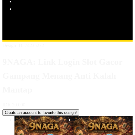
Explore Categories
Popular Products
Shop All Designs
9NAGA
LINK LOGIN 9NAGA
LINK
ALTERNATIF
DAFTAR 9NAGA
SLOT GACOR
RTP LIVE
MAIN BIJAK 18+
Design ID: 74235272
9NAGA: Link Login Slot Gacor
Gampang Menang Anti Kalah
Mantap
IDR 20.000
Create an account to favorite this design!