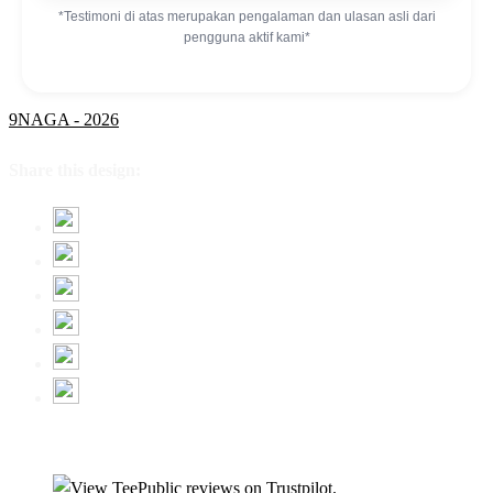
*Testimoni di atas merupakan pengalaman dan ulasan asli dari
pengguna aktif kami*
9NAGA - 2026
Share this design: