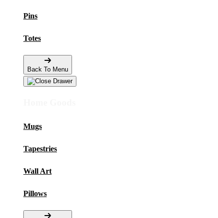
Pins
Totes
Back To Menu
Home Goods
Mugs
Tapestries
Wall Art
Pillows