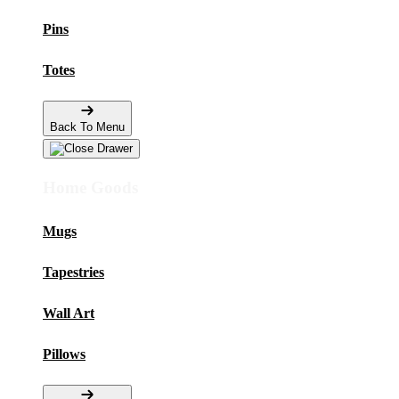
Pins
Totes
Back To Menu
Home Goods
Mugs
Tapestries
Wall Art
Pillows