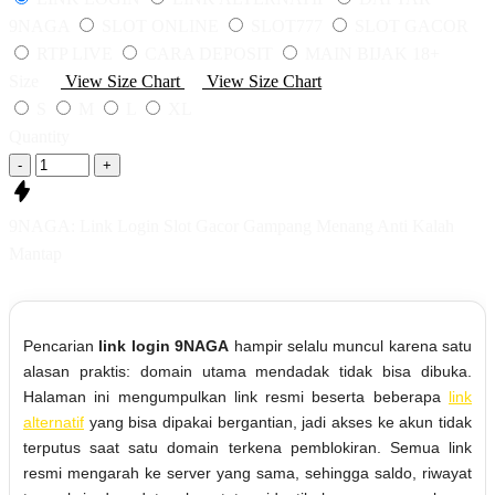
9NAGA
SLOT ONLINE
SLOT777
SLOT GACOR
RTP LIVE
CARA DEPOSIT
MAIN BIJAK 18+
Size
View Size Chart
View Size Chart
S
M
L
XL
Quantity
-
+
9NAGA: Link Login Slot Gacor Gampang Menang Anti Kalah
Mantap
Pencarian
link login 9NAGA
hampir selalu muncul karena satu
alasan praktis: domain utama mendadak tidak bisa dibuka.
Halaman ini mengumpulkan link resmi beserta beberapa
link
alternatif
yang bisa dipakai bergantian, jadi akses ke akun tidak
terputus saat satu domain terkena pemblokiran. Semua link
resmi mengarah ke server yang sama, sehingga saldo, riwayat