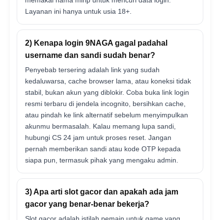
Layanan ini hanya untuk usia 18+.
2) Kenapa login 9NAGA gagal padahal
username dan sandi sudah benar?
Penyebab tersering adalah link yang sudah
kedaluwarsa, cache browser lama, atau koneksi tidak
stabil, bukan akun yang diblokir. Coba buka link login
resmi terbaru di jendela incognito, bersihkan cache,
atau pindah ke link alternatif sebelum menyimpulkan
akunmu bermasalah. Kalau memang lupa sandi,
hubungi CS 24 jam untuk proses reset. Jangan
pernah memberikan sandi atau kode OTP kepada
siapa pun, termasuk pihak yang mengaku admin.
3) Apa arti slot gacor dan apakah ada jam
gacor yang benar-benar bekerja?
Slot gacor adalah istilah pemain untuk game yang