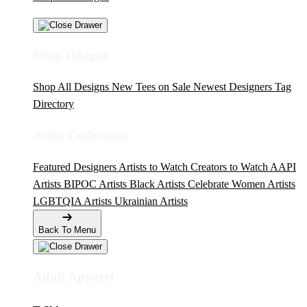
Shop Designs
Shop All Designs
New Tees on Sale
Newest Designers
Tag
Directory
Artist Collections
Featured Designers
Artists to Watch
Creators to Watch
AAPI
Artists
BIPOC Artists
Black Artists
Celebrate Women Artists
LGBTQIA Artists
Ukrainian Artists
Back To Menu
Adult Apparel