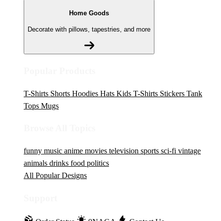
Home Goods
Decorate with pillows, tapestries, and more
Popular Products
T-Shirts
Shorts
Hoodies
Hats
Kids T-Shirts
Stickers
Tank
Tops
Mugs
Browse All Topics
funny
music
anime
movies
television
sports
sci-fi
vintage
animals
drinks
food
politics
All Popular Designs
Support