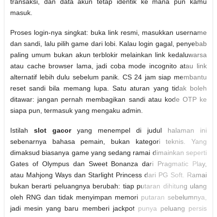
transaksi, dan data akun tetap identik ke mana pun kamu
masuk.
Proses login-nya singkat: buka link resmi, masukkan username
dan sandi, lalu pilih game dari lobi. Kalau login gagal, penyebab
paling umum bukan akun terblokir melainkan link kedaluwarsa
atau cache browser lama, jadi coba mode incognito atau link
alternatif lebih dulu sebelum panik. CS 24 jam siap membantu
reset sandi bila memang lupa. Satu aturan yang tidak boleh
ditawar: jangan pernah membagikan sandi atau kode OTP ke
siapa pun, termasuk yang mengaku admin.
Istilah
slot gacor
yang menempel di judul halaman ini
sebenarnya bahasa pemain, bukan kategori teknis. Yang
dimaksud biasanya game yang sedang ramai dimainkan seperti
Gates of Olympus dan Sweet Bonanza dari Pragmatic Play,
atau Mahjong Ways dan Starlight Princess dari PG Soft. Ramai
bukan berarti peluangnya berubah: tiap putaran dihitung ulang
oleh RNG dan tidak menyimpan memori putaran sebelumnya,
jadi mesin yang baru memberi jackpot punya peluang persis