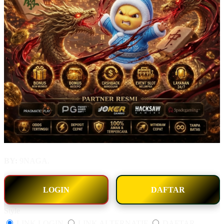
BY:
9NAGA.
LOGIN
DAFTAR
Style
LINK LOGIN
LINK ALTERNATIF
DAFTAR