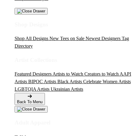
Shop Designs
Shop All Designs
New Tees on Sale
Newest Designers
Tag
Directory
Artist Collections
Featured Designers
Artists to Watch
Creators to Watch
AAPI
Artists
BIPOC Artists
Black Artists
Celebrate Women Artists
LGBTQIA Artists
Ukrainian Artists
Back To Menu
Adult Apparel