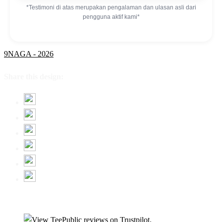
*Testimoni di atas merupakan pengalaman dan ulasan asli dari
pengguna aktif kami*
9NAGA - 2026
Share this design: