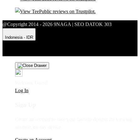
@Copyright 2014 - 2026 9NAGA | SEO DATOK 303
Indonesia - IDR
Product Safety
Intellectual Property Policy
CA: Do Not Sell My
Personal Information
Privacy Policy
Terms
Welcome Guest!
Log In
Sign Up
Create an account to save your favorite designs for viewing
anytime, on any device.
Create an Account