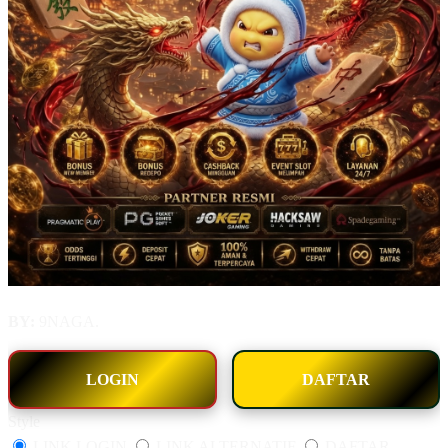
BY:
9NAGA.
LOGIN
DAFTAR
Style
LINK LOGIN
LINK ALTERNATIF
DAFTAR