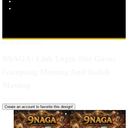
Explore Categories
Popular Products
Shop All Designs
9NAGA
LINK LOGIN 9NAGA
LINK
ALTERNATIF
DAFTAR 9NAGA
SLOT GACOR
RTP LIVE
MAIN BIJAK 18+
Design ID: 74235272
9NAGA: Link Login Slot Gacor
Gampang Menang Anti Kalah
Mantap
IDR 20.000
Create an account to favorite this design!