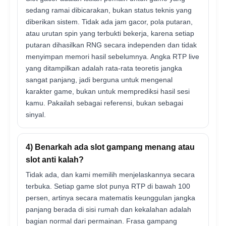
sedang ramai dibicarakan, bukan status teknis yang
diberikan sistem. Tidak ada jam gacor, pola putaran,
atau urutan spin yang terbukti bekerja, karena setiap
putaran dihasilkan RNG secara independen dan tidak
menyimpan memori hasil sebelumnya. Angka RTP live
yang ditampilkan adalah rata-rata teoretis jangka
sangat panjang, jadi berguna untuk mengenal
karakter game, bukan untuk memprediksi hasil sesi
kamu. Pakailah sebagai referensi, bukan sebagai
sinyal.
4) Benarkah ada slot gampang menang atau
slot anti kalah?
Tidak ada, dan kami memilih menjelaskannya secara
terbuka. Setiap game slot punya RTP di bawah 100
persen, artinya secara matematis keunggulan jangka
panjang berada di sisi rumah dan kekalahan adalah
bagian normal dari permainan. Frasa gampang