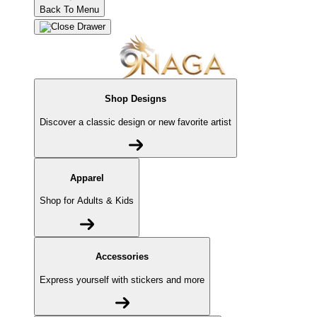
Back To Menu
Shop Designs
Discover a classic design or new favorite artist
Apparel
Shop for Adults & Kids
Accessories
Express yourself with stickers and more