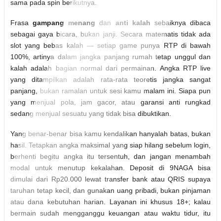
sama pada spin berikutnya.
Frasa
gampang menang
dan
anti kalah
sebaiknya dibaca
sebagai gaya bicara, bukan janji. Secara matematis tidak ada
slot yang bebas kalah — setiap game punya RTP di bawah
100%, artinya dalam jangka panjang rumah tetap unggul dan
kalah adalah bagian normal dari permainan. Angka RTP live
yang ditampilkan adalah rata-rata teoretis jangka sangat
panjang, bukan ramalan untuk sesi kamu malam ini. Siapa pun
yang menjual pola, jam gacor, atau garansi anti rungkad
sedang menjual sesuatu yang tidak bisa dibuktikan.
Yang benar-benar bisa kamu kendalikan hanyalah batas, bukan
hasil. Tetapkan angka maksimal yang siap hilang sebelum login,
berhenti begitu angka itu tersentuh, dan jangan menambah
modal untuk menutup kekalahan. Deposit di 9NAGA bisa
dimulai dari Rp20.000 lewat transfer bank atau QRIS supaya
taruhan tetap kecil, dan gunakan uang pribadi, bukan pinjaman
atau dana kebutuhan harian. Layanan ini khusus 18+; kalau
bermain sudah mengganggu keuangan atau waktu tidur, itu