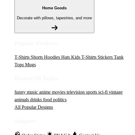
Home Goods
Decorate with pillows, tapestries, and more
Popular Products
T-Shirts
Shorts
Hoodies
Hats
Kids T-Shirts
Stickers
Tank
Tops
Mugs
Browse All Topics
funny
music
anime
movies
television
sports
sci-fi
vintage
animals
drinks
food
politics
All Popular Designs
Support