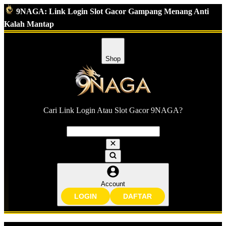
9NAGA: Link Login Slot Gacor Gampang Menang Anti
Kalah Mantap
Shop
Cari Link Login Atau Slot Gacor 9NAGA?
Account
LOGIN
DAFTAR