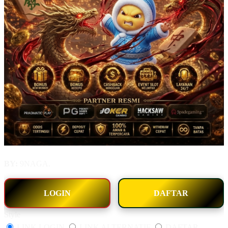
BY:
9NAGA.
LOGIN
DAFTAR
Style
LINK LOGIN
LINK ALTERNATIF
DAFTAR