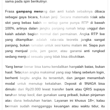
sama pada spin berikutnya.
Frasa
gampang menang
dan
anti kalah
sebaiknya dibaca
sebagai gaya bicara, bukan janji. Secara matematis tidak ada
slot yang bebas kalah — setiap game punya RTP di bawah
100%, artinya dalam jangka panjang rumah tetap unggul dan
kalah adalah bagian normal dari permainan. Angka RTP live
yang ditampilkan adalah rata-rata teoretis jangka sangat
panjang, bukan ramalan untuk sesi kamu malam ini. Siapa pun
yang menjual pola, jam gacor, atau garansi anti rungkad
sedang menjual sesuatu yang tidak bisa dibuktikan.
Yang benar-benar bisa kamu kendalikan hanyalah batas, bukan
hasil. Tetapkan angka maksimal yang siap hilang sebelum login,
berhenti begitu angka itu tersentuh, dan jangan menambah
modal untuk menutup kekalahan. Deposit di 9NAGA bisa
dimulai dari Rp20.000 lewat transfer bank atau QRIS supaya
taruhan tetap kecil, dan gunakan uang pribadi, bukan pinjaman
atau dana kebutuhan harian. Layanan ini khusus 18+; kalau
bermain sudah mengganggu keuangan atau waktu tidur, itu