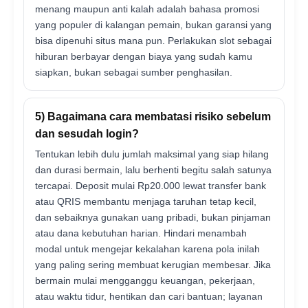
menang maupun anti kalah adalah bahasa promosi
yang populer di kalangan pemain, bukan garansi yang
bisa dipenuhi situs mana pun. Perlakukan slot sebagai
hiburan berbayar dengan biaya yang sudah kamu
siapkan, bukan sebagai sumber penghasilan.
5) Bagaimana cara membatasi risiko sebelum
dan sesudah login?
Tentukan lebih dulu jumlah maksimal yang siap hilang
dan durasi bermain, lalu berhenti begitu salah satunya
tercapai. Deposit mulai Rp20.000 lewat transfer bank
atau QRIS membantu menjaga taruhan tetap kecil,
dan sebaiknya gunakan uang pribadi, bukan pinjaman
atau dana kebutuhan harian. Hindari menambah
modal untuk mengejar kekalahan karena pola inilah
yang paling sering membuat kerugian membesar. Jika
bermain mulai mengganggu keuangan, pekerjaan,
atau waktu tidur, hentikan dan cari bantuan; layanan