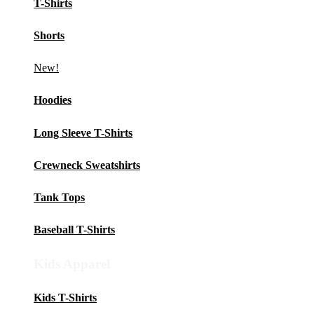
T-Shirts
Shorts
New!
Hoodies
Long Sleeve T-Shirts
Crewneck Sweatshirts
Tank Tops
Baseball T-Shirts
Kids Apparel
Kids T-Shirts