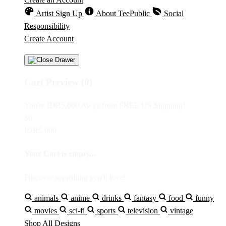
Artist Sign Up
About TeePublic
Social
Responsibility
Create Account
Cart Preview (0)
You're
IDR5,000
Away from
FREE US Shipping!
$0
IDR5,000
Your Cart is empty...
Discover something you'll love!
animals
anime
drinks
fantasy
food
funny
movies
sci-fi
sports
television
vintage
Shop All Designs