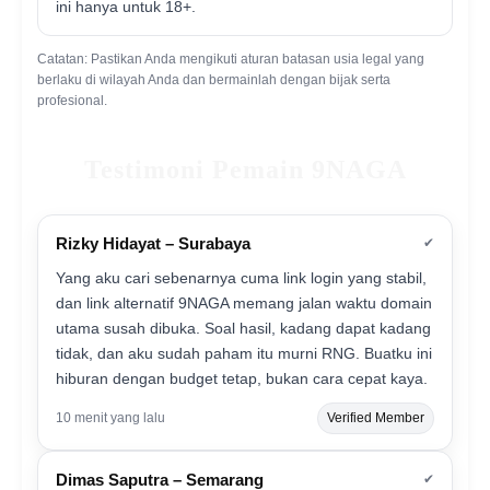
ini hanya untuk 18+.
Catatan: Pastikan Anda mengikuti aturan batasan usia legal yang
berlaku di wilayah Anda dan bermainlah dengan bijak serta
profesional.
Testimoni Pemain 9NAGA
Rizky Hidayat – Surabaya
✔
Yang aku cari sebenarnya cuma link login yang stabil,
dan link alternatif 9NAGA memang jalan waktu domain
utama susah dibuka. Soal hasil, kadang dapat kadang
tidak, dan aku sudah paham itu murni RNG. Buatku ini
hiburan dengan budget tetap, bukan cara cepat kaya.
10 menit yang lalu
Verified Member
Dimas Saputra – Semarang
✔