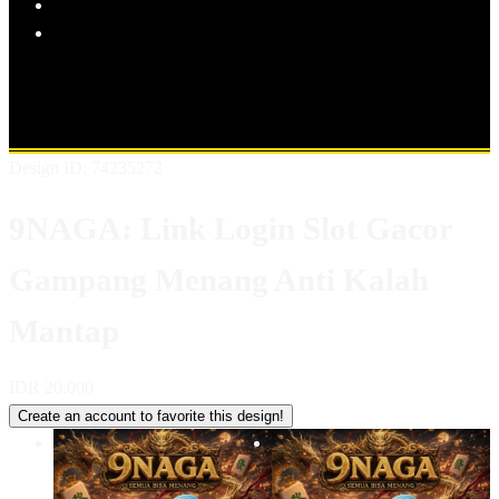
Explore Categories
Popular Products
Shop All Designs
9NAGA
LINK LOGIN 9NAGA
LINK
ALTERNATIF
DAFTAR 9NAGA
SLOT GACOR
RTP LIVE
MAIN BIJAK 18+
Design ID: 74235272
9NAGA: Link Login Slot Gacor
Gampang Menang Anti Kalah
Mantap
IDR 20.000
Create an account to favorite this design!