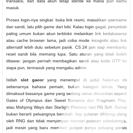
transaksi, dan data akun tetap identik ke mana pun kamu
masuk.
Proses login-nya singkat: buka link resmi, masukkan username
dan sandi, lalu pilih game dari lobi. Kalau login gagal, penyebab
paling umum bukan akun terblokir melainkan link kedaluwarsa
atau cache browser lama, jadi coba mode incognito atau link
alternatif lebih dulu sebelum panik. CS 24 jam siap membantu
reset sandi bila memang lupa. Satu aturan yang tidak boleh
ditawar: jangan pernah membagikan sandi atau kode OTP ke
siapa pun, termasuk yang mengaku admin.
Istilah
slot gacor
yang menempel di judul halaman ini
sebenarnya bahasa pemain, bukan kategori teknis. Yang
dimaksud biasanya game yang sedang ramai dimainkan seperti
Gates of Olympus dan Sweet Bonanza dari Pragmatic Play,
atau Mahjong Ways dan Starlight Princess dari PG Soft. Ramai
bukan berarti peluangnya berubah: tiap putaran dihitung ulang
oleh RNG dan tidak menyimpan memori putaran sebelumnya,
jadi mesin yang baru memberi jackpot punya peluang persis