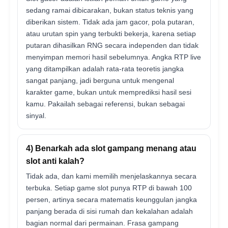
sedang ramai dibicarakan, bukan status teknis yang
diberikan sistem. Tidak ada jam gacor, pola putaran,
atau urutan spin yang terbukti bekerja, karena setiap
putaran dihasilkan RNG secara independen dan tidak
menyimpan memori hasil sebelumnya. Angka RTP live
yang ditampilkan adalah rata-rata teoretis jangka
sangat panjang, jadi berguna untuk mengenal
karakter game, bukan untuk memprediksi hasil sesi
kamu. Pakailah sebagai referensi, bukan sebagai
sinyal.
4) Benarkah ada slot gampang menang atau
slot anti kalah?
Tidak ada, dan kami memilih menjelaskannya secara
terbuka. Setiap game slot punya RTP di bawah 100
persen, artinya secara matematis keunggulan jangka
panjang berada di sisi rumah dan kekalahan adalah
bagian normal dari permainan. Frasa gampang