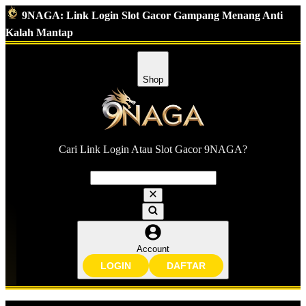
9NAGA: Link Login Slot Gacor Gampang Menang Anti
Kalah Mantap
Shop
Cari Link Login Atau Slot Gacor 9NAGA?
Account
LOGIN
DAFTAR