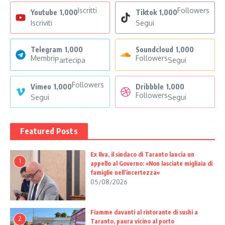
Iscritti
Followers
Youtube
1,000
Tiktok
1,000
Iscriviti
Segui
Telegram
1,000
Soundcloud
1,000
Membri
Followers
Partecipa
Segui
Followers
Vimeo
1,000
Dribbble
1,000
Followers
Segui
Segui
Featured Posts
Ex Ilva, il sindaco di Taranto lancia un
1
appello al Governo: «Non lasciate migliaia di
famiglie nell’incertezza»
05/08/2026
Fiamme davanti al ristorante di sushi a
2
Taranto, paura vicino al porto