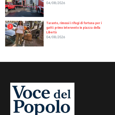
04/08/2026
Taranto, rimossi i rifugi di fortuna per i
3
gatti: primo intervento in piazza della
Libertà
04/08/2026