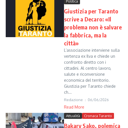
Politica
Giustizia per Taranto
scrive a Decaro: «Il
problema non è salvare
la fabbrica, ma la
città»
L’associazione interviene sulla
vertenza ex Ilva e chiede un
confronto diretto con i
cittadini. Al centro lavoro,
salute e riconversione
economica del territorio.
Giustizia per Taranto chiede
ch...
Redazione
06/06/2026
Read More
Attualità
Cronaca Taranto
Bakary Sako, polemica