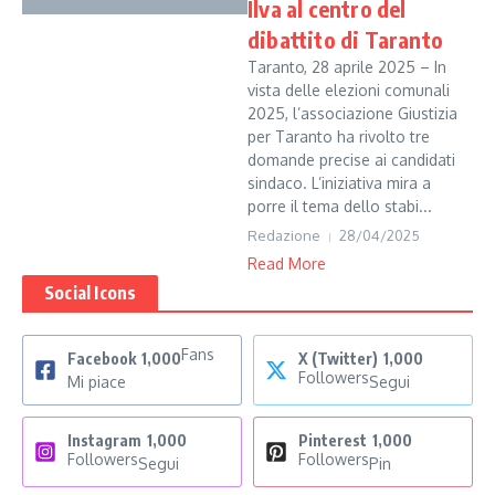
Ilva al centro del
dibattito di Taranto
Taranto, 28 aprile 2025 – In
vista delle elezioni comunali
2025, l’associazione Giustizia
per Taranto ha rivolto tre
domande precise ai candidati
sindaco. L’iniziativa mira a
porre il tema dello stabi...
Redazione
28/04/2025
Read More
Social Icons
Fans
Facebook
1,000
X (Twitter)
1,000
Followers
Mi piace
Segui
Instagram
1,000
Pinterest
1,000
Followers
Followers
Segui
Pin