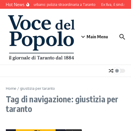
Salta al contenuto
Hot News
Decoro urbano: pulizia straordinaria a Taranto
Ex Ilva, il sindaco 
Main Menu
Home
/
giustizia per taranto
Tag di navigazione: giustizia per
taranto