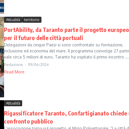
Attualità
territorio
PortAbility, da Taranto parte il progetto europeo
per il futuro delle città portuali
Delegazioni da cinque Paesi si sono confrontate su formazione,
inclusione ed economia del mare. Il programma coinvolge 27 partn
vale circa 5 milioni di euro. Taranto ha ospitato il primo incontro ...
Redazione
09/06/2026
Read More
Attualità
Rigassificatore Taranto, Confartigianato chiede
confronto pubblico
L’associazione torna sul progetto al Molo Polisettoriale: “La città 