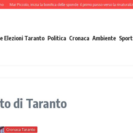
ar Piccolo, inizia la bonifica delle sponde: il primo passo verso la rinaturalizzazion
e Elezioni Taranto
Politica
Cronaca
Ambiente
Sport
to di Taranto
Cronaca Taranto