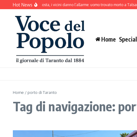
Salta al contenuto
Hot News
cane abbaia senza sosta, i vicini danno l’allarme: uomo trovato morto a Talsano
M
Home
Special
Home
/
porto di Taranto
Tag di navigazione: por