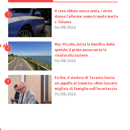
Il cane abbaia senza sosta, i vicini
1
danno l’allarme: uomo trovato morto
a Talsano
06/08/2026
 al
Mar Piccolo, inizia la bonifica delle
2
sponde: il primo passo verso la
rinaturalizzazione
06/08/2026
,
Ex Ilva, il sindaco di Taranto lancia
3
un appello al Governo: «Non lasciate
migliaia di famiglie nell’incertezza»
05/08/2026
à