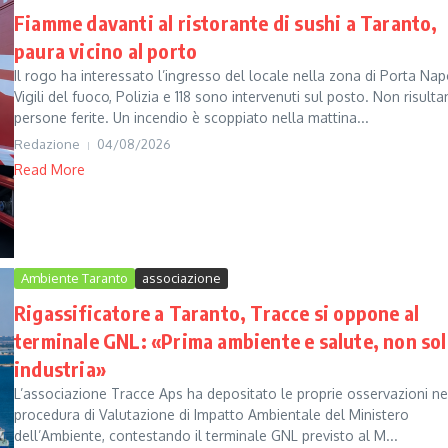
Fiamme davanti al ristorante di sushi a Taranto,
paura vicino al porto
Il rogo ha interessato l’ingresso del locale nella zona di Porta Napo
Vigili del fuoco, Polizia e 118 sono intervenuti sul posto. Non risult
persone ferite. Un incendio è scoppiato nella mattina...
Redazione
04/08/2026
Read More
Ambiente Taranto
associazione
Rigassificatore a Taranto, Tracce si oppone al
terminale GNL: «Prima ambiente e salute, non so
industria»
L’associazione Tracce Aps ha depositato le proprie osservazioni ne
procedura di Valutazione di Impatto Ambientale del Ministero
dell’Ambiente, contestando il terminale GNL previsto al M...