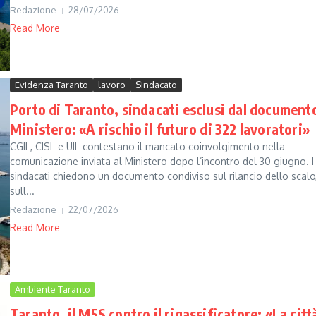
Redazione
28/07/2026
Read More
Evidenza Taranto
lavoro
Sindacato
Porto di Taranto, sindacati esclusi dal documento
Ministero: «A rischio il futuro di 322 lavoratori»
CGIL, CISL e UIL contestano il mancato coinvolgimento nella
comunicazione inviata al Ministero dopo l’incontro del 30 giugno. I
sindacati chiedono un documento condiviso sul rilancio dello scalo
sull...
Redazione
22/07/2026
Read More
Ambiente Taranto
Taranto, il M5S contro il rigassificatore: «La citt