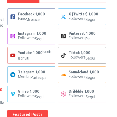
Facebook
1,000
X (Twitter)
1,000
Fans
Followers
Mi piace
Segui
li.
ano
Instagram
1,000
Pinterest
1,000
Followers
Followers
Segui
Pin
Iscritti
Youtube
1,000
Tiktok
1,000
Followers
Iscriviti
Segui
Telegram
1,000
Soundcloud
1,000
Membri
Followers
Partecipa
Segui
lo
Vimeo
1,000
Dribbble
1,000
Followers
Followers
Segui
Segui
lla
Featured Posts