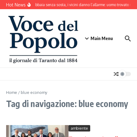
Salta al contenuto
Hot News
Il cane abbaia senza sosta, i vicini danno l’allarme: uomo trovato mor
Main Menu
Home
/
blue economy
Tag di navigazione: blue economy
ambiente