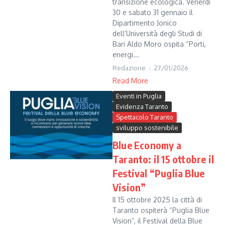
transizione ecologica. Venerdì
30 e sabato 31 gennaio il
Dipartimento Jonico
dell’Università degli Studi di
Bari Aldo Moro ospita “Porti,
energi...
Redazione
27/01/2026
Read More
Eventi in Puglia
Evidenza Taranto
Spettacolo Taranto
sviluppo sostenibile
Blue Economy a
Taranto: il 15 ottobre il
Festival “Puglia Blue
Vision”
Il 15 ottobre 2025 la città di
Taranto ospiterà “Puglia Blue
Vision”, il Festival della Blue