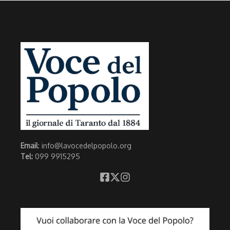
Email
: info@lavocedelpopolo.org
Tel:
099 9915295