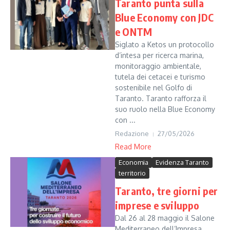
Taranto punta sulla
Blue Economy con JDC
e ONTM
Siglato a Ketos un protocollo
d’intesa per ricerca marina,
monitoraggio ambientale,
tutela dei cetacei e turismo
sostenibile nel Golfo di
Taranto. Taranto rafforza il
suo ruolo nella Blue Economy
con ...
Redazione
27/05/2026
Read More
Economia
Evidenza Taranto
territorio
Taranto, tre giorni per
imprese e sviluppo
Dal 26 al 28 maggio il Salone
Mediterraneo dell’Impresa