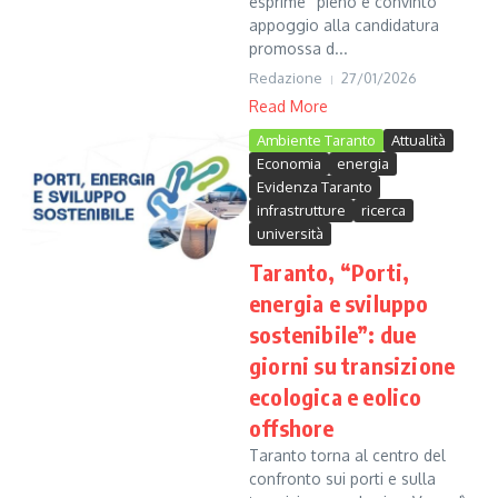
esprime “pieno e convinto”
appoggio alla candidatura
promossa d...
Redazione
27/01/2026
Read More
Ambiente Taranto
Attualità
Economia
energia
Evidenza Taranto
infrastrutture
ricerca
università
Taranto, “Porti,
energia e sviluppo
sostenibile”: due
giorni su transizione
ecologica e eolico
offshore
Taranto torna al centro del
confronto sui porti e sulla