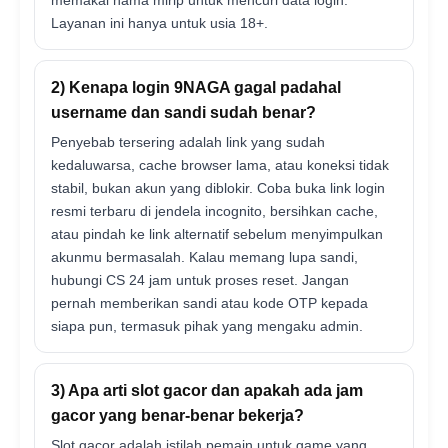
Layanan ini hanya untuk usia 18+.
2) Kenapa login 9NAGA gagal padahal
username dan sandi sudah benar?
Penyebab tersering adalah link yang sudah
kedaluwarsa, cache browser lama, atau koneksi tidak
stabil, bukan akun yang diblokir. Coba buka link login
resmi terbaru di jendela incognito, bersihkan cache,
atau pindah ke link alternatif sebelum menyimpulkan
akunmu bermasalah. Kalau memang lupa sandi,
hubungi CS 24 jam untuk proses reset. Jangan
pernah memberikan sandi atau kode OTP kepada
siapa pun, termasuk pihak yang mengaku admin.
3) Apa arti slot gacor dan apakah ada jam
gacor yang benar-benar bekerja?
Slot gacor adalah istilah pemain untuk game yang