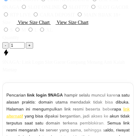
9NAGA
SLOT ONLINE
SLOT777
SLOT GACOR
RTP LIVE
CARA DEPOSIT
MAIN BIJAK 18+
Size
View Size Chart
View Size Chart
S
M
L
XL
Quantity
-
+
9NAGA: Link Login Slot Gacor Gampang Menang Anti Kalah
Mantap
Pencarian
link login 9NAGA
hampir selalu muncul karena satu
alasan praktis: domain utama mendadak tidak bisa dibuka.
Halaman ini mengumpulkan link resmi beserta beberapa
link
alternatif
yang bisa dipakai bergantian, jadi akses ke akun tidak
terputus saat satu domain terkena pemblokiran. Semua link
resmi mengarah ke server yang sama, sehingga saldo, riwayat