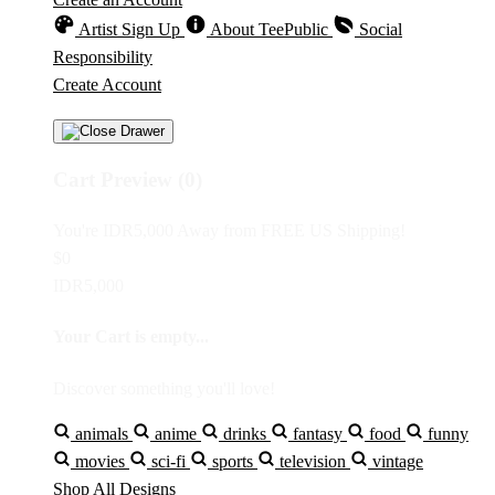
Artist Sign Up
About TeePublic
Social
Responsibility
Create Account
Cart Preview (0)
You're
IDR5,000
Away from
FREE US Shipping!
$0
IDR5,000
Your Cart is empty...
Discover something you'll love!
animals
anime
drinks
fantasy
food
funny
movies
sci-fi
sports
television
vintage
Shop All Designs