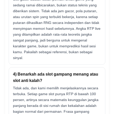
sedang ramai dibicarakan, bukan status teknis yang
diberikan sistem. Tidak ada jam gacor, pola putaran,
atau urutan spin yang terbukti bekerja, karena setiap
putaran dihasilkan RNG secara independen dan tidak
menyimpan memori hasil sebelumnya. Angka RTP live
yang ditampilkan adalah rata-rata teoretis jangka
sangat panjang, jadi berguna untuk mengenal
karakter game, bukan untuk memprediksi hasil sesi
kamu. Pakailah sebagai referensi, bukan sebagai
sinyal.
4) Benarkah ada slot gampang menang atau
slot anti kalah?
Tidak ada, dan kami memilih menjelaskannya secara
terbuka. Setiap game slot punya RTP di bawah 100
persen, artinya secara matematis keunggulan jangka
panjang berada di sisi rumah dan kekalahan adalah
bagian normal dari permainan. Frasa gampang