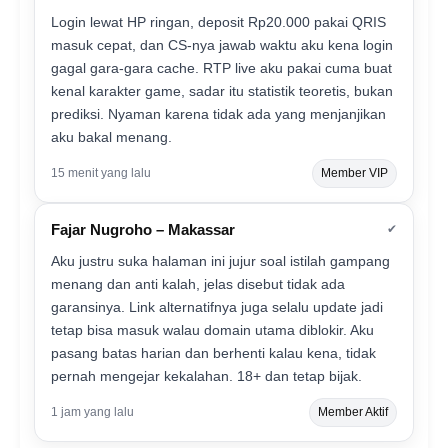
Login lewat HP ringan, deposit Rp20.000 pakai QRIS
masuk cepat, dan CS-nya jawab waktu aku kena login
gagal gara-gara cache. RTP live aku pakai cuma buat
kenal karakter game, sadar itu statistik teoretis, bukan
prediksi. Nyaman karena tidak ada yang menjanjikan
aku bakal menang.
15 menit yang lalu
Member VIP
Fajar Nugroho – Makassar
✔
Aku justru suka halaman ini jujur soal istilah gampang
menang dan anti kalah, jelas disebut tidak ada
garansinya. Link alternatifnya juga selalu update jadi
tetap bisa masuk walau domain utama diblokir. Aku
pasang batas harian dan berhenti kalau kena, tidak
pernah mengejar kekalahan. 18+ dan tetap bijak.
1 jam yang lalu
Member Aktif