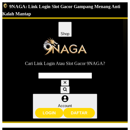
9NAGA: Link Login Slot Gacor Gampang Menang Anti
Kalah Mantap
Shop
Cari Link Login Atau Slot Gacor 9NAGA?
Account
LOGIN
DAFTAR