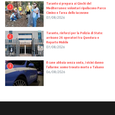
Taranto si prepara ai Giochi del
1
Mediterraneo: volontari ripuliscono Parco
Cimino e l’area dello Iacovone
07/08/2026
Taranto, rinforzi per la Polizia di Stato:
2
arrivano 26 operatori tra Questura e
Reparto Mobile
07/08/2026
Il cane abbaia senza sosta, i vicini danno
3
l’allarme: uomo trovato morto a Talsano
06/08/2026