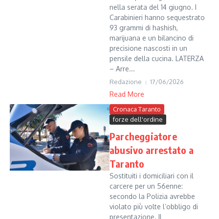
nella serata del 14 giugno. I
Carabinieri hanno sequestrato
93 grammi di hashish,
marijuana e un bilancino di
precisione nascosti in un
pensile della cucina. LATERZA
– Arre...
Redazione
17/06/2026
Read More
Cronaca Taranto
forze dell'ordine
Parcheggiatore
abusivo arrestato a
Taranto
Sostituiti i domiciliari con il
carcere per un 56enne:
secondo la Polizia avrebbe
violato più volte l’obbligo di
presentazione. Il