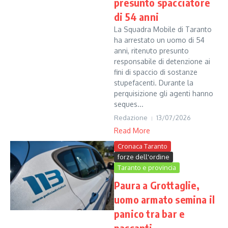
presunto spacciatore
di 54 anni
La Squadra Mobile di Taranto
ha arrestato un uomo di 54
anni, ritenuto presunto
responsabile di detenzione ai
fini di spaccio di sostanze
stupefacenti. Durante la
perquisizione gli agenti hanno
seques...
Redazione
13/07/2026
Read More
Cronaca Taranto
forze dell'ordine
Taranto e provincia
Paura a Grottaglie,
uomo armato semina il
panico tra bar e
passanti