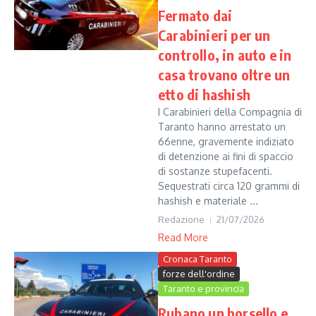
Fermato dai
Carabinieri per un
controllo, in auto e in
casa trovano oltre un
etto di hashish
I Carabinieri della Compagnia di
Taranto hanno arrestato un
66enne, gravemente indiziato
di detenzione ai fini di spaccio
di sostanze stupefacenti.
Sequestrati circa 120 grammi di
hashish e materiale ...
Redazione
21/07/2026
Read More
Cronaca Taranto
forze dell'ordine
Taranto e provincia
Rubano un borsello e