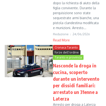
dopo la richiesta di aiuto della
figlia convivente. Durante la
perquisizione sono state
sequestrate armi bianche, una
pistola clandestina modificata
e munizioni. Arresto...
Redazione
24/06/2026
Read More
Cronaca Taranto
forze dell'ordine
Taranto e provincia
Nasconde la droga in
cucina, scoperto
durante un intervento
per dissidi familiari:
arrestato un 31enne a
Laterza
Arresto per droga a Laterza