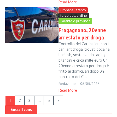
Read More
Cronaca Taranto
forze dell'ordine
Taranto e provincia
Fragagnano, 20enne
arrestato per droga
Controllo dei Carabinieri con i
cani antidroga: trovati cocaina,
hashish, sostanza da taglio,
bilancini e circa mille euro Un
20enne arrestato per droga è
finito ai domiciliari dopo un
controllo dei C...
Redazione
06/05/2026
Read More
1
2
3
...
5
Social Icons