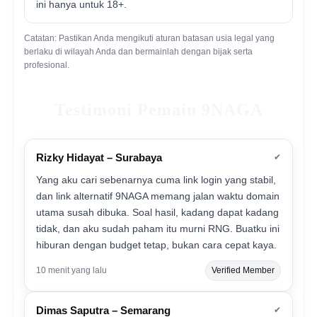
ini hanya untuk 18+.
Catatan: Pastikan Anda mengikuti aturan batasan usia legal yang
berlaku di wilayah Anda dan bermainlah dengan bijak serta
profesional.
Testimoni Pemain 9NAGA
Rizky Hidayat – Surabaya
✔
Yang aku cari sebenarnya cuma link login yang stabil,
dan link alternatif 9NAGA memang jalan waktu domain
utama susah dibuka. Soal hasil, kadang dapat kadang
tidak, dan aku sudah paham itu murni RNG. Buatku ini
hiburan dengan budget tetap, bukan cara cepat kaya.
10 menit yang lalu
Verified Member
Dimas Saputra – Semarang
✔