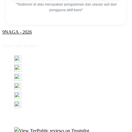
*Testimoni di atas merupakan pengalaman dan ulasan asli dari
pengguna aktif kami*
9NAGA - 2026
Share this design: