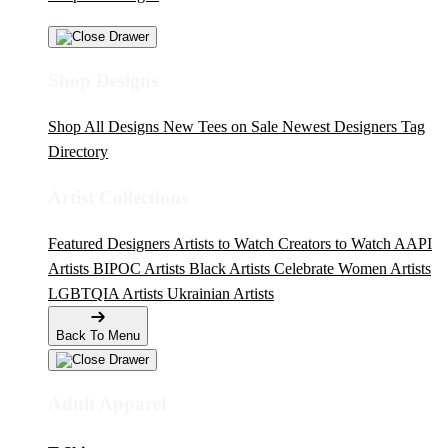
Shop Designs
Shop All Designs
New Tees on Sale
Newest Designers
Tag
Directory
Artist Collections
Featured Designers
Artists to Watch
Creators to Watch
AAPI
Artists
BIPOC Artists
Black Artists
Celebrate Women Artists
LGBTQIA Artists
Ukrainian Artists
Back To Menu
Adult Apparel