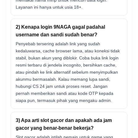
Layanan ini hanya untuk usia 18+.
2) Kenapa login 9NAGA gagal padahal
username dan sandi sudah benar?
Penyebab tersering adalah link yang sudah
kedaluwarsa, cache browser lama, atau koneksi tidak
stabil, bukan akun yang diblokir. Coba buka link login
resmi terbaru di jendela incognito, bersihkan cache,
atau pindah ke link alternatif sebelum menyimpulkan
akunmu bermasalah. Kalau memang lupa sandi,
hubungi CS 24 jam untuk proses reset. Jangan
pernah memberikan sandi atau kode OTP kepada
siapa pun, termasuk pihak yang mengaku admin.
3) Apa arti slot gacor dan apakah ada jam
gacor yang benar-benar bekerja?
Slot gacor adalah istilah pemain untuk game yang