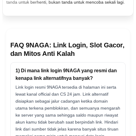
tanda untuk berhenti, bukan tanda untuk mencoba sekali lagi.
FAQ 9NAGA: Link Login, Slot Gacor,
dan Mitos Anti Kalah
1) Di mana link login 9NAGA yang resmi dan
kenapa link alternatifnya banyak?
Link login resmi 9NAGA tersedia di halaman ini serta
lewat kanal official dan CS 24 jam. Link alternatif
disiapkan sebagai jalur cadangan ketika domain
utama terkena pemblokiran, dan semuanya mengarah
ke server yang sama sehingga saldo maupun riwayat
akun kamu tidak berubah saat berpindah link. Hindari
link dari sumber tidak jelas karena banyak situs tiruan
memakai nama mirip untuk mencuri data login.