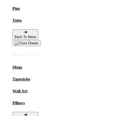
Pins
Totes
Back To Menu
Home Goods
Mugs
Tapestries
Wall Art
Pillows