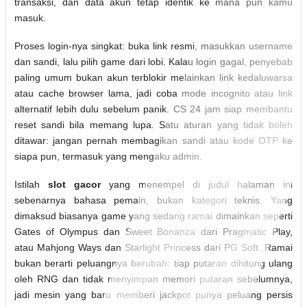
transaksi, dan data akun tetap identik ke mana pun kamu
masuk.
Proses login-nya singkat: buka link resmi, masukkan username
dan sandi, lalu pilih game dari lobi. Kalau login gagal, penyebab
paling umum bukan akun terblokir melainkan link kedaluwarsa
atau cache browser lama, jadi coba mode incognito atau link
alternatif lebih dulu sebelum panik. CS 24 jam siap membantu
reset sandi bila memang lupa. Satu aturan yang tidak boleh
ditawar: jangan pernah membagikan sandi atau kode OTP ke
siapa pun, termasuk yang mengaku admin.
Istilah
slot gacor
yang menempel di judul halaman ini
sebenarnya bahasa pemain, bukan kategori teknis. Yang
dimaksud biasanya game yang sedang ramai dimainkan seperti
Gates of Olympus dan Sweet Bonanza dari Pragmatic Play,
atau Mahjong Ways dan Starlight Princess dari PG Soft. Ramai
bukan berarti peluangnya berubah: tiap putaran dihitung ulang
oleh RNG dan tidak menyimpan memori putaran sebelumnya,
jadi mesin yang baru memberi jackpot punya peluang persis