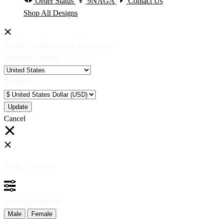
Order Status
9NAGA
Contact Us
Shop All Designs
Update Your Browsing Preferences
Shipping Country:
Currency:
Cancel
Katie:
5'10"
160
Select your person:
Male
Female