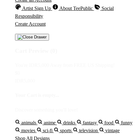
Artist Sign Up
About TeePublic
Social
Responsibility
Create Account
Cart Preview (0)
You're
IDR5,000
Away from
FREE US Shipping!
$0
IDR5,000
Your Cart is empty...
Discover something you'll love!
animals
anime
drinks
fantasy
food
funny
movies
sci-fi
sports
television
vintage
Shop All Designs