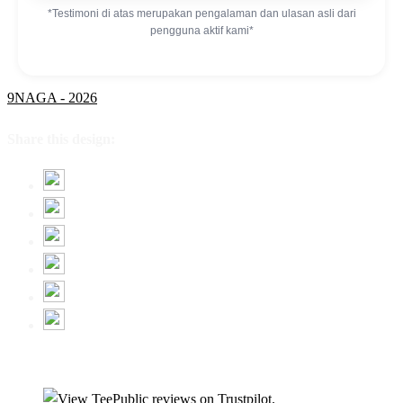
*Testimoni di atas merupakan pengalaman dan ulasan asli dari
pengguna aktif kami*
9NAGA - 2026
Share this design: