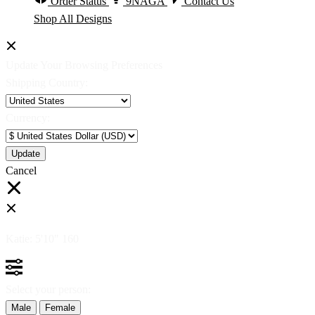
Order Status
9NAGA
Contact Us
Shop All Designs
Update Your Browsing Preferences
Shipping Country:
Currency:
Cancel
Katie:
5'10"
160
Select your person:
Male
Female