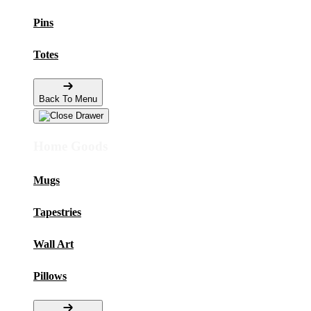
Pins
Totes
Back To Menu
Home Goods
Mugs
Tapestries
Wall Art
Pillows