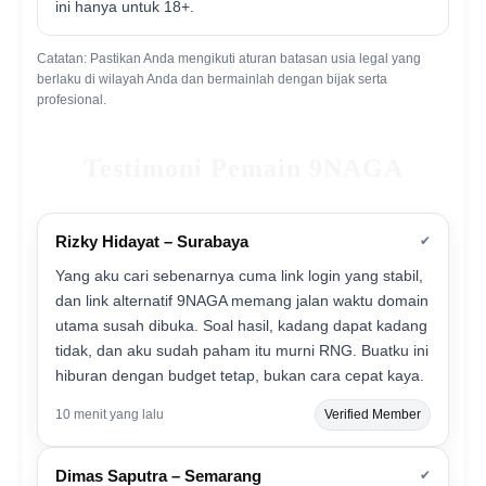
ini hanya untuk 18+.
Catatan: Pastikan Anda mengikuti aturan batasan usia legal yang
berlaku di wilayah Anda dan bermainlah dengan bijak serta
profesional.
Testimoni Pemain 9NAGA
Rizky Hidayat – Surabaya
✔
Yang aku cari sebenarnya cuma link login yang stabil,
dan link alternatif 9NAGA memang jalan waktu domain
utama susah dibuka. Soal hasil, kadang dapat kadang
tidak, dan aku sudah paham itu murni RNG. Buatku ini
hiburan dengan budget tetap, bukan cara cepat kaya.
10 menit yang lalu
Verified Member
Dimas Saputra – Semarang
✔