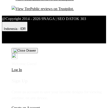
@Copyright 2014 - 2026 9NAGA | SEO DATOK 303
Indonesia - IDR
Product Safety
Intellectual Property Policy
CA: Do Not Sell My
Personal Information
Privacy Policy
Terms
Welcome Guest!
Log In
Sign Up
Create an account to save your favorite designs for viewing
anytime, on any device.
Create an Account