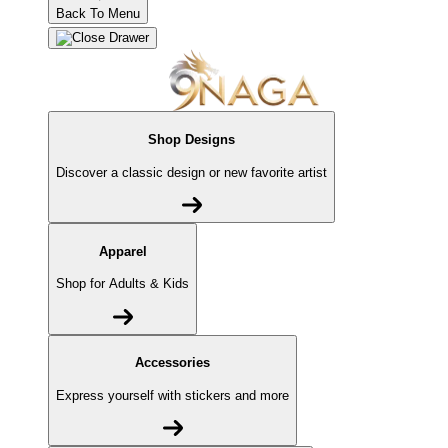
Back To Menu
Shop Designs
Discover a classic design or new favorite artist
Apparel
Shop for Adults & Kids
Accessories
Express yourself with stickers and more