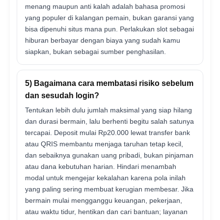
menang maupun anti kalah adalah bahasa promosi
yang populer di kalangan pemain, bukan garansi yang
bisa dipenuhi situs mana pun. Perlakukan slot sebagai
hiburan berbayar dengan biaya yang sudah kamu
siapkan, bukan sebagai sumber penghasilan.
5) Bagaimana cara membatasi risiko sebelum
dan sesudah login?
Tentukan lebih dulu jumlah maksimal yang siap hilang
dan durasi bermain, lalu berhenti begitu salah satunya
tercapai. Deposit mulai Rp20.000 lewat transfer bank
atau QRIS membantu menjaga taruhan tetap kecil,
dan sebaiknya gunakan uang pribadi, bukan pinjaman
atau dana kebutuhan harian. Hindari menambah
modal untuk mengejar kekalahan karena pola inilah
yang paling sering membuat kerugian membesar. Jika
bermain mulai mengganggu keuangan, pekerjaan,
atau waktu tidur, hentikan dan cari bantuan; layanan