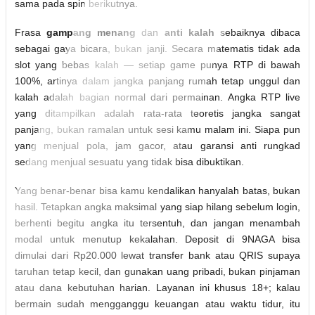
sama pada spin berikutnya.
Frasa
gampang menang
dan
anti kalah
sebaiknya dibaca
sebagai gaya bicara, bukan janji. Secara matematis tidak ada
slot yang bebas kalah — setiap game punya RTP di bawah
100%, artinya dalam jangka panjang rumah tetap unggul dan
kalah adalah bagian normal dari permainan. Angka RTP live
yang ditampilkan adalah rata-rata teoretis jangka sangat
panjang, bukan ramalan untuk sesi kamu malam ini. Siapa pun
yang menjual pola, jam gacor, atau garansi anti rungkad
sedang menjual sesuatu yang tidak bisa dibuktikan.
Yang benar-benar bisa kamu kendalikan hanyalah batas, bukan
hasil. Tetapkan angka maksimal yang siap hilang sebelum login,
berhenti begitu angka itu tersentuh, dan jangan menambah
modal untuk menutup kekalahan. Deposit di 9NAGA bisa
dimulai dari Rp20.000 lewat transfer bank atau QRIS supaya
taruhan tetap kecil, dan gunakan uang pribadi, bukan pinjaman
atau dana kebutuhan harian. Layanan ini khusus 18+; kalau
bermain sudah mengganggu keuangan atau waktu tidur, itu