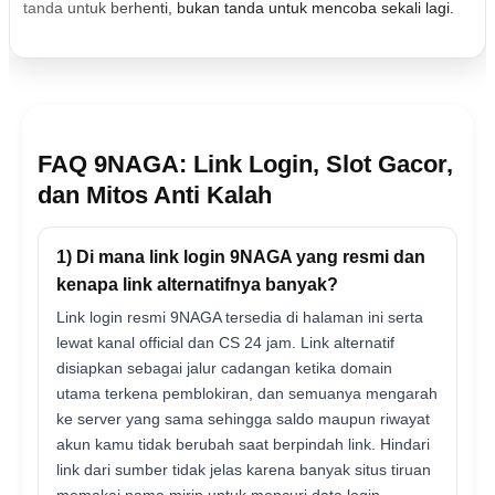
tanda untuk berhenti, bukan tanda untuk mencoba sekali lagi.
FAQ 9NAGA: Link Login, Slot Gacor,
dan Mitos Anti Kalah
1) Di mana link login 9NAGA yang resmi dan
kenapa link alternatifnya banyak?
Link login resmi 9NAGA tersedia di halaman ini serta
lewat kanal official dan CS 24 jam. Link alternatif
disiapkan sebagai jalur cadangan ketika domain
utama terkena pemblokiran, dan semuanya mengarah
ke server yang sama sehingga saldo maupun riwayat
akun kamu tidak berubah saat berpindah link. Hindari
link dari sumber tidak jelas karena banyak situs tiruan
memakai nama mirip untuk mencuri data login.