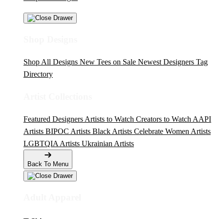
Shop Designs
Shop All Designs
New Tees on Sale
Newest Designers
Tag
Directory
Artist Collections
Featured Designers
Artists to Watch
Creators to Watch
AAPI
Artists
BIPOC Artists
Black Artists
Celebrate Women Artists
LGBTQIA Artists
Ukrainian Artists
Back To Menu
Adult Apparel