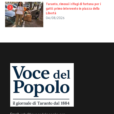
Taranto, rimossi i rifugi di fortuna per i
3
gatti: primo intervento in piazza della
Libertà
04/08/2026