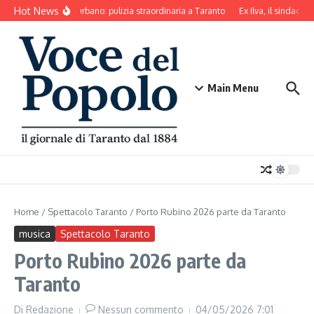
Salta al contenuto
Hot News
Decoro urbano: pulizia straordinaria a Taranto
Ex Ilva, il sindaco d
Main Menu
Home
/
Spettacolo Taranto
/
Porto Rubino 2026 parte da Taranto
musica
Spettacolo Taranto
Porto Rubino 2026 parte da
Taranto
Di
Redazione
Nessun commento
04/05/2026
7:01