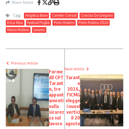
Share Article
Tag:
Angelica Bove
Carmen Consoli
Concita De Gregorio
Erica Mou
festival Puglia
Porto Rubino
Porto Rubino 2026
Renzo Rubino
taranto
Previous Article
Next Article
Forme
dil CPT
Tarant
Tarant
o
o, tre
2026,
appunt
l’ICMG
amenti
elegge
sulla
i nuovi
sicurez
vertici
za sul
il 20
lavoro
agosto