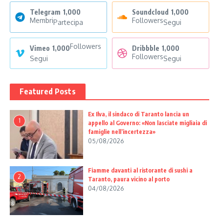
Telegram
1,000
Soundcloud
1,000
Membri
Followers
Partecipa
Segui
Followers
Vimeo
1,000
Dribbble
1,000
Followers
Segui
Segui
Featured Posts
Ex Ilva, il sindaco di Taranto lancia un
1
appello al Governo: «Non lasciate migliaia di
famiglie nell’incertezza»
05/08/2026
Fiamme davanti al ristorante di sushi a
2
Taranto, paura vicino al porto
04/08/2026