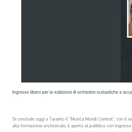
Ingresso libero per le esibizioni di orchestre scolastiche e acca
Segui il canale PUGLIANEWS H24 su WhatsApp
Si conclude oggi a Taranto il “Musica Mundi Contest”, con il s
alla formazione orchestrale, è aperta al pubblico con ingresso 