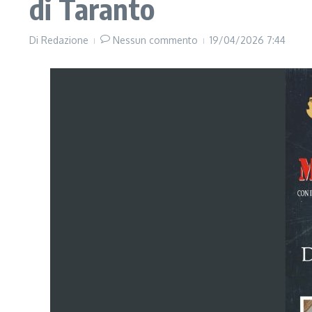
di Taranto
Di
Redazione
Nessun commento
19/04/2026
7:44