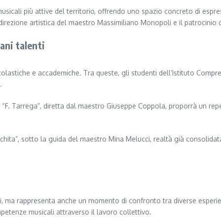
sicali più attive del territorio, offrendo uno spazio concreto di espres
direzione artistica del maestro Massimiliano Monopoli e il patrocinio 
ani talenti
colastiche e accademiche. Tra queste, gli studenti dell’Istituto Com
.
 “F. Tarrega”, diretta dal maestro Giuseppe Coppola, proporrà un repe
rchita”, sotto la guida del maestro Mina Melucci, realtà già consolid
i, ma rappresenta anche un momento di confronto tra diverse esperien
mpetenze musicali attraverso il lavoro collettivo.