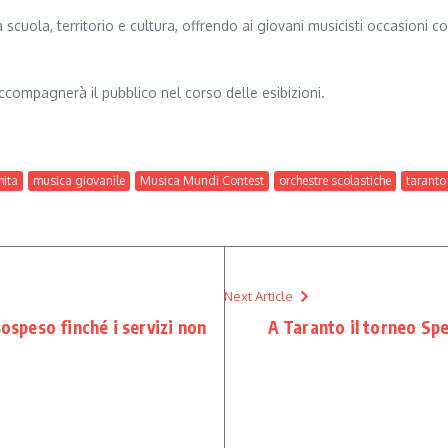
 scuola, territorio e cultura, offrendo ai giovani musicisti occasioni 
accompagnerà il pubblico nel corso delle esibizioni.
hita
musica giovanile
Musica Mundi Contest
orchestre scolastiche
taranto
Next Article
sospeso finché i servizi non
A Taranto il torneo Spe