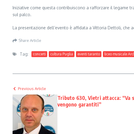
Iniziative come questa contribuiscono a rafforzare il legame tra
sul palco.
La presentazione dell’evento è affidata a Vittoria Dettoli, che 
Share Article
Tag:
concerti
cultura Puglia
eventi taranto
liceo musicale Arc
Previous Article
Tributo 630, Vietri attacca: “Va 
vengono garantiti”