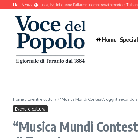
Salta al contenuto
Hot News
ane abbaia senza sosta, i vicini danno l’allarme: uomo trovato morto a Talsano
Ma
Home
Special
Home
/
Eventi e cultura
/
“Musica Mundi Contest”, oggi il secondo 
Eventi e cultura
“Musica Mundi Contest”