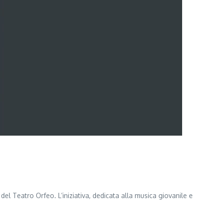
l Teatro Orfeo. L’iniziativa, dedicata alla musica giovanile e