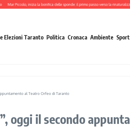
r Piccolo, inizia la bonifica delle sponde: il primo passo verso la rinaturalizzazione
e Elezioni Taranto
Politica
Cronaca
Ambiente
Sport
appuntamento al Teatro Orfeo di Taranto
, oggi il secondo appunt