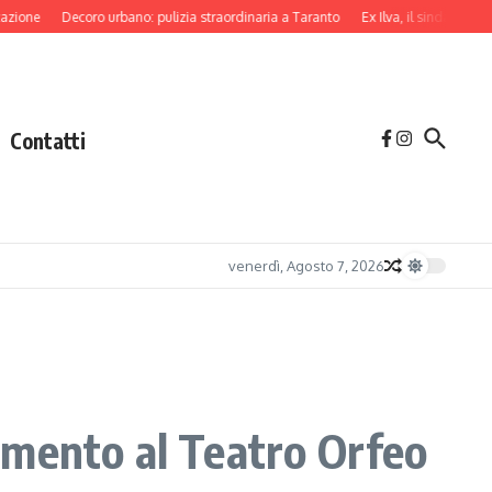
Decoro urbano: pulizia straordinaria a Taranto
Ex Ilva, il sindaco di Tarant
Contatti
venerdì, Agosto 7, 2026
amento al Teatro Orfeo