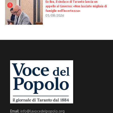
Ex Ilva, il sindaco di Taranto lancia un
3
appello al Governo: «Non lasciate migliaia di
famiglie nell’incertezza»
05/08/2026
Email
: info@lavocedelpopolo.org