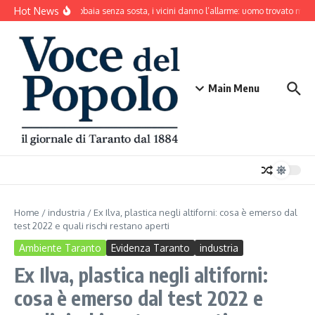
Salta al contenuto
Hot News
Il cane abbaia senza sosta, i vicini danno l’allarme: uomo trovato mort
Main Menu
Home
/
industria
/
Ex Ilva, plastica negli altiforni: cosa è emerso dal
test 2022 e quali rischi restano aperti
Ambiente Taranto
Evidenza Taranto
industria
Ex Ilva, plastica negli altiforni:
cosa è emerso dal test 2022 e