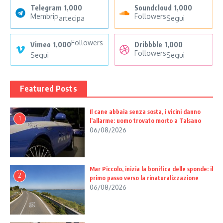
Telegram
1,000
Soundcloud
1,000
Membri
Followers
Partecipa
Segui
Followers
Vimeo
1,000
Dribbble
1,000
Followers
Segui
Segui
Featured Posts
Il cane abbaia senza sosta, i vicini danno
1
l’allarme: uomo trovato morto a Talsano
06/08/2026
Mar Piccolo, inizia la bonifica delle sponde: il
2
primo passo verso la rinaturalizzazione
06/08/2026