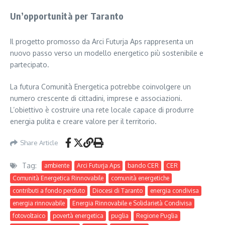
Un’opportunità per Taranto
Il progetto promosso da Arci Futurja Aps rappresenta un
nuovo passo verso un modello energetico più sostenibile e
partecipato.
La futura Comunità Energetica potrebbe coinvolgere un
numero crescente di cittadini, imprese e associazioni.
L’obiettivo è costruire una rete locale capace di produrre
energia pulita e creare valore per il territorio.
Share Article
Tag:
ambiente
Arci Futurja Aps
bando CER
CER
Comunità Energetica Rinnovabile
comunità energetiche
contributi a fondo perduto
Diocesi di Taranto
energia condivisa
energia rinnovabile
Energia Rinnovabile e Solidarietà Condivisa
fotovoltaico
povertà energetica
puglia
Regione Puglia