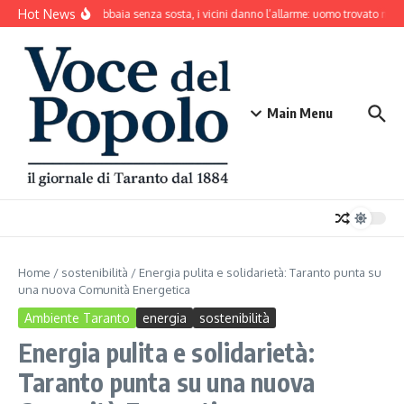
Salta al contenuto
Hot News
Il cane abbaia senza sosta, i vicini danno l’allarme: uomo trovato mort
Main Menu
Home
/
sostenibilità
/
Energia pulita e solidarietà: Taranto punta su
una nuova Comunità Energetica
Ambiente Taranto
energia
sostenibilità
Energia pulita e solidarietà:
Taranto punta su una nuova