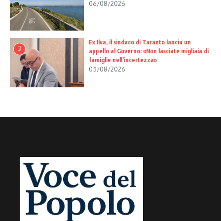
06/08/2026
Ex Ilva, il sindaco di Taranto lancia un
3
appello al Governo: «Non lasciate migliaia di
famiglie nell’incertezza»
05/08/2026