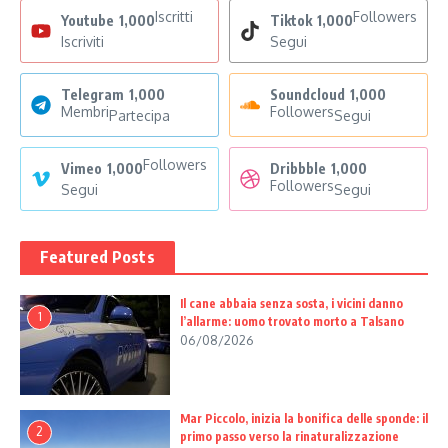
Iscritti
Followers
Youtube
1,000
Tiktok
1,000
Iscriviti
Segui
Telegram
1,000
Soundcloud
1,000
Membri
Followers
Partecipa
Segui
Followers
Vimeo
1,000
Dribbble
1,000
Followers
Segui
Segui
Featured Posts
Il cane abbaia senza sosta, i vicini danno
1
l’allarme: uomo trovato morto a Talsano
06/08/2026
Mar Piccolo, inizia la bonifica delle sponde: il
2
primo passo verso la rinaturalizzazione