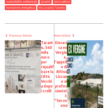
sostenibilità ambientale
taranto
terzo settore
transizione energetica
Via Lucania Taranto
Previous Article
Next Article
Tarant
Discari
o, 540
ca ex
mila
Vergin
euro
e,
per
l’appell
riqualif
o di
icare la
Attiva
Città
Lizzan
Vecchi
o ai
a dopo
profes
i crolli
sionist
i:
“Serve
una